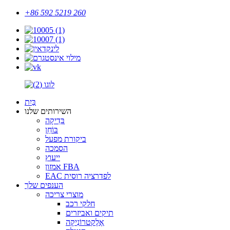
+86 592 5219 260
בַּיִת
השירותים שלנו
בְּדִיקָה
בּוֹחֵן
ביקורת מפעל
הסמכה
ייעוץ
אמזון FBA
EAC לפדרציה רוסית
הענפים שלך
מוצרי צריכה
חלקי רכב
תיקים ואביזרים
אֶלֶקטרוֹנִיקָה