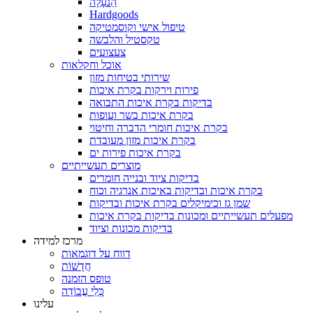
הַנעָלָה
Hardgoods
טיפול אישי וקוסמטיקה
טקסטיל והלבשה
צעצועים
אוכל וחקלאות
שירותי בטיחות מזון
פירות וירקות בקרת איכות
בדיקות בקרת איכות התבואה
בקרת איכות בשר ועופות
בקרת איכות חומרי הדברה וחיטוי
בקרת איכות מזון מעובדת
בקרת איכות פירות ים
מוצרים תעשייתיים
בדיקות ציוד ובנייה חומרים
בקרת איכות ובדיקות באיכות אנרגיה וכוח
שמן גז וכימיקלים בקרת איכות ובדיקות
מפעלים תעשייתיים ומכונות בדיקות בקרת איכות
בדיקות מכונות וציוד
מרכז למידה
דווח על דוגמאות
חֲדָשׁוֹת
טופס הזמנה
כְּלֵי עֲבוֹדָה
עלינו