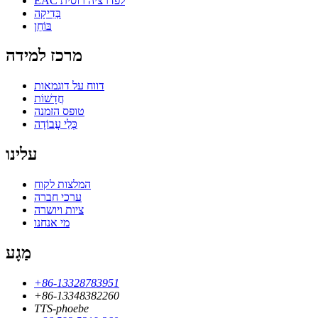
EAC לפדרציה רוסית
בְּדִיקָה
בּוֹחֵן
מרכז למידה
דווח על דוגמאות
חֲדָשׁוֹת
טופס הזמנה
כְּלֵי עֲבוֹדָה
עלינו
המלצות לקוח
ערכי חברה
ציות ויושרה
מי אנחנו
מַגָע
+86-13328783951
+86-13348382260
TTS-phoebe