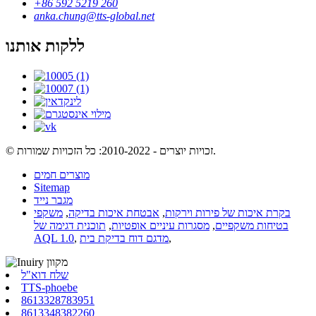
+86 592 5219 260
anka.chung@tts-global.net
ללקות אותנו
© זכויות יוצרים - 2010-2022: כל הזכויות שמורות.
מוצרים חמים
Sitemap
מגבר נייד
בקרת איכות של פירות וירקות
,
אבטחת איכות בדיקה
,
משקפי
בטיחות משקפיים
,
מסגרות עיניים אופטיות
,
תוכנית דגימה של
,
מדגם דוח בדיקת בית
,
AQL 1.0
שלח דוא"ל
TTS-phoebe
8613328783951
8613348382260