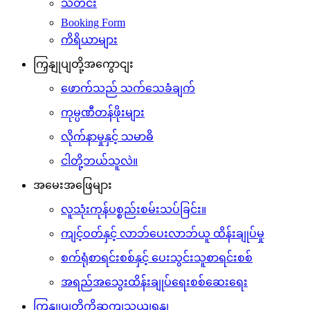
သတင်း
Booking Form
ကိရိယာများ
ကြှနျုပျတို့အကွောငျး
ဖောက်သည် သက်သေခံချက်
ကုမ္ပဏီတန်ဖိုးများ
လိုက်နာမှုနှင့် သမာဓိ
ငါတို့ဘယ်သူလဲ။
အမေးအဖြေများ
လူသုံးကုန်ပစ္စည်းစမ်းသပ်ခြင်း။
ကျင့်ဝတ်နှင့် လာဘ်ပေးလာဘ်ယူ ထိန်းချုပ်မှု
စက်ရုံစာရင်းစစ်နှင့် ပေးသွင်းသူစာရင်းစစ်
အရည်အသွေးထိန်းချုပ်ရေးစစ်ဆေးရေး
ကြှနျုပျတို့ကိုဆကျသှယျရနျ