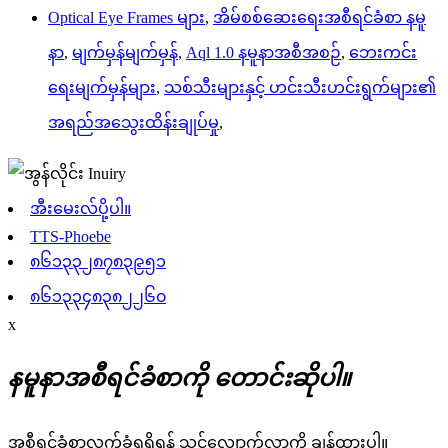
Optical Eye Frames များ
,
အိမ်စစ်ဆေးရေးအစီရင်ခံစာ နမူ
နာ
,
မျက်မှန်မျက်မှန်
,
Aql 1.0 နမူနာအစီအစဉ်
,
ဘေးကင်း
ရေးမျက်မှန်များ
,
သစ်သီးများနှင့် ဟင်းသီးဟင်းရွက်များ၏
အရည်အသွေးထိန်းချုပ်မှု
,
အီးမေးလ်ပို့ပါ။
TTS-Phoebe
၈၆၁၃၃၂၈၇၈၃၉၅၁
၈၆၁၃၃၄၈၃၈၂၂၆၀
x
နမူနာအစီရင်ခံစာကို တောင်းဆိုပါ။
အစီရင်ခံစာလက်ခံရရှိရန် သင့်လျှောက်လွှာကို ချန်ထားပါ။