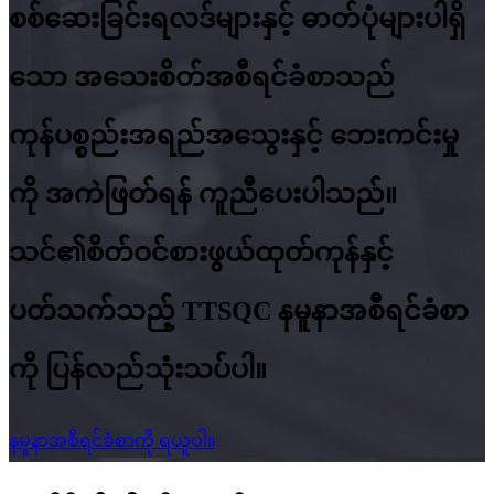
စစ်ဆေးခြင်းရလဒ်များနှင့် ဓာတ်ပုံများပါရှိ
သော အသေးစိတ်အစီရင်ခံစာသည်
ကုန်ပစ္စည်းအရည်အသွေးနှင့် ဘေးကင်းမှု
ကို အကဲဖြတ်ရန် ကူညီပေးပါသည်။
သင်၏စိတ်ဝင်စားဖွယ်ထုတ်ကုန်နှင့်
ပတ်သက်သည့် TTSQC နမူနာအစီရင်ခံစာ
ကို ပြန်လည်သုံးသပ်ပါ။
နမူနာအစီရင်ခံစာကို ရယူပါ။