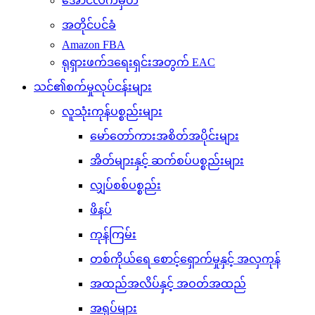
အောင်လက်မှတ်
အတိုင်ပင်ခံ
Amazon FBA
ရုရှားဖက်ဒရေးရှင်းအတွက် EAC
သင်၏စက်မှုလုပ်ငန်းများ
လူသုံးကုန်ပစ္စည်းများ
မော်တော်ကားအစိတ်အပိုင်းများ
အိတ်များနှင့် ဆက်စပ်ပစ္စည်းများ
လျှပ်စစ်ပစ္စည်း
ဖိနပ်
ကုန်ကြမ်း
တစ်ကိုယ်ရေ စောင့်ရှောက်မှုနှင့် အလှကုန်
အထည်အလိပ်နှင့် အဝတ်အထည်
အရုပ်များ