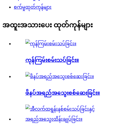
စက်မှုထုတ်ကုန်များ
အထူးအသားပေး ထုတ်ကုန်များ
ကုန်ကြမ်းစမ်းသပ်ခြင်း။
ဖိနပ်အရည်အသွေးစစ်ဆေးခြင်း။