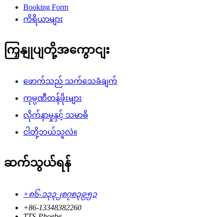
Booking Form
ကိရိယာများ
ကြှနျုပျတို့အကွောငျး
ဖောက်သည် သက်သေခံချက်
ကုမ္ပဏီတန်ဖိုးများ
လိုက်နာမှုနှင့် သမာဓိ
ငါတို့ဘယ်သူလဲ။
ဆက်သွယ်ရန်
+၈၆-၁၃၃၂၈၇၈၃၉၅၁
+86-13348382260
TTS-Phoebe