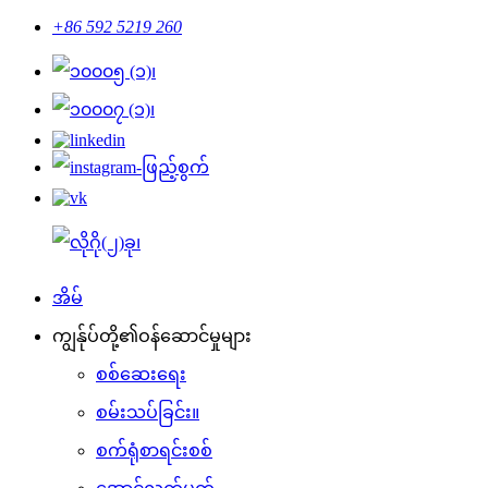
+86 592 5219 260
အိမ်
ကျွန်ုပ်တို့၏ဝန်ဆောင်မှုများ
စစ်ဆေးရေး
စမ်းသပ်ခြင်း။
စက်ရုံစာရင်းစစ်