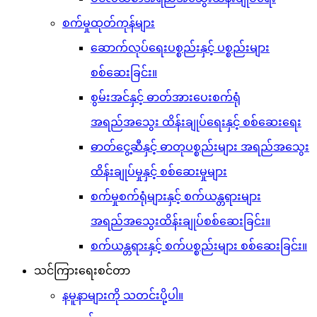
စက်မှုထုတ်ကုန်များ
ဆောက်လုပ်ရေးပစ္စည်းနှင့် ပစ္စည်းများ
စစ်ဆေးခြင်း။
စွမ်းအင်နှင့် ဓာတ်အားပေးစက်ရုံ
အရည်အသွေး ထိန်းချုပ်ရေးနှင့် စစ်ဆေးရေး
ဓာတ်ငွေ့ဆီနှင့် ဓာတုပစ္စည်းများ အရည်အသွေး
ထိန်းချုပ်မှုနှင့် စစ်ဆေးမှုများ
စက်မှုစက်ရုံများနှင့် စက်ယန္တရားများ
အရည်အသွေးထိန်းချုပ်စစ်ဆေးခြင်း။
စက်ယန္တရားနှင့် စက်ပစ္စည်းများ စစ်ဆေးခြင်း။
သင်ကြားရေးစင်တာ
နမူနာများကို သတင်းပို့ပါ။