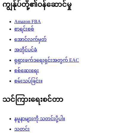
ကျွန်ုပ်တို့၏ဝန်ဆောင်မှု
Amazon FBA
စာရင်းစစ်
အောင်လက်မှတ်
အတိုင်ပင်ခံ
ရုရှားဖက်ဒရေးရှင်းအတွက် EAC
စစ်ဆေးရေး
စမ်းသပ်ခြင်း။
သင်ကြားရေးစင်တာ
နမူနာများကို သတင်းပို့ပါ။
သတင်း