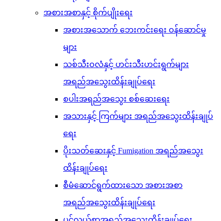
အစားအစာနှင့် စိုက်ပျိုးရေး
အစားအသောက် ဘေးကင်းရေး ဝန်ဆောင်မှု
များ
သစ်သီးဝလံနှင့် ဟင်းသီးဟင်းရွက်များ
အရည်အသွေးထိန်းချုပ်ရေး
စပါးအရည်အသွေး စစ်ဆေးရေး
အသားနှင့် ကြက်များ အရည်အသွေးထိန်းချုပ်
ရေး
ပိုးသတ်ဆေးနှင့် Fumigation အရည်အသွေး
ထိန်းချုပ်ရေး
စီမံဆောင်ရွက်ထားသော အစားအစာ
အရည်အသွေးထိန်းချုပ်ရေး
ပင်လယ်စာအရည်အသွေးထိန်းချုပ်ရေး