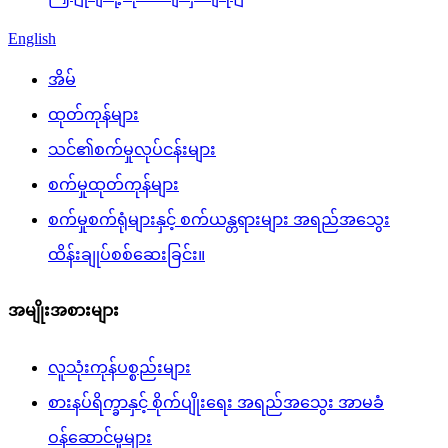
English
အိမ်
ထုတ်ကုန်များ
သင်၏စက်မှုလုပ်ငန်းများ
စက်မှုထုတ်ကုန်များ
စက်မှုစက်ရုံများနှင့် စက်ယန္တရားများ အရည်အသွေး
ထိန်းချုပ်စစ်ဆေးခြင်း။
အမျိုးအစားများ
လူသုံးကုန်ပစ္စည်းများ
စားနပ်ရိက္ခာနှင့် စိုက်ပျိုးရေး အရည်အသွေး အာမခံ
ဝန်ဆောင်မှုများ