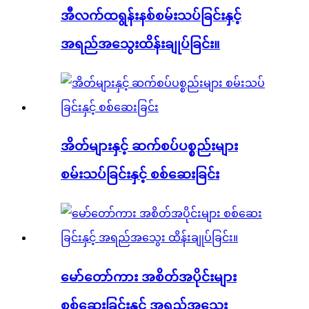
အီလက်ထရွန်းနစ်စမ်းသပ်ခြင်းနှင့်
အရည်အသွေးထိန်းချုပ်ခြင်း။
အိတ်များနှင့် ဆက်စပ်ပစ္စည်းများ
စမ်းသပ်ခြင်းနှင့် စစ်ဆေးခြင်း
မော်တော်ကား အစိတ်အပိုင်းများ
စစ်ဆေးခြင်းနှင့် အရည်အသွေး