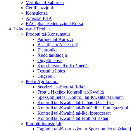
Verifika tal-Fabbrika
Ċertifikazzjoni
Konsulenza
Amazon FBA
EAC għall-Federazzjoni Russa
L-Industriji Tiegħek
Prodotti tal-Konsumatur
Partijiet tal-Karozzi
Basktijiet u Aċċessorji
Elettronika
Xedd tas-saqajn
Oġġetti iebsa
Kura Personali u Kożmetiċi
Tessuti u Ilbies
Ġugarelli
Ikel u Agrikoltura
Servizzi tas-Sigurtà fl-Ikel
Frott u Ħxejjex Kontroll tal-Kwalità
Spezzjonijiet tal-Kontroll tal-Kwalità tal-Qamħ
Kontroll tal-Kwalità tal-Laħam U tat-Tjur
Kontroll tal-Kwalità tal-Pestiċidi U Fumigazzjoni
Kontroll tal-Kwalità tal-Ikel Ipproċessat
Kontroll tal-Kwalità tal-Frott tal-Baħar
Prodotti Industrijali
Tagħmir tal-Kostruzzjoni u Spezzjonijiet tal-Materj