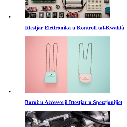
Ittestjar Elettronika u Kontroll tal-Kwalità
Boroż u Aċċessorji Ittestjar u Spezzjonijiet