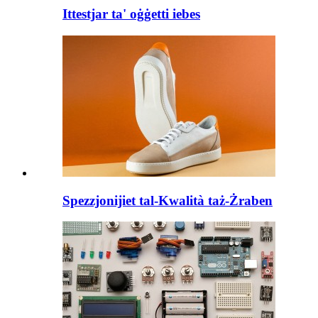
Ittestjar ta' oġġetti iebes
Spezzjonijiet tal-Kwalità taż-Żraben