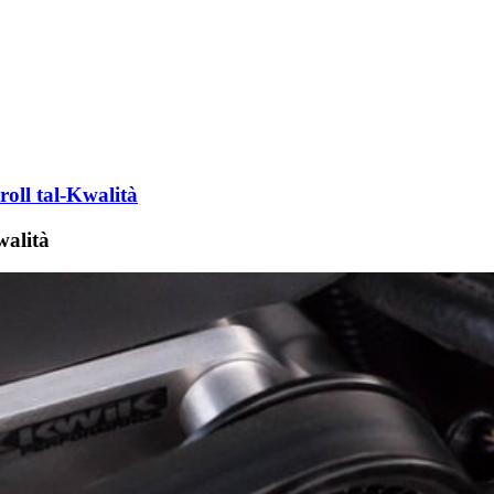
roll tal-Kwalità
walità