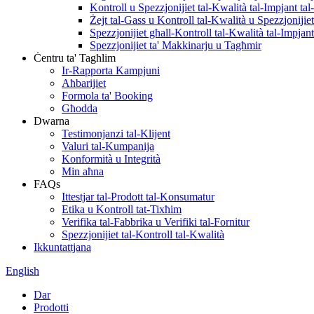
Kontroll u Spezzjonijiet tal-Kwalità tal-Impjant tal
Żejt tal-Gass u Kontroll tal-Kwalità u Spezzjonijiet
Spezzjonijiet għall-Kontroll tal-Kwalità tal-Impjant
Spezzjonijiet ta' Makkinarju u Tagħmir
Ċentru ta' Tagħlim
Ir-Rapporta Kampjuni
Aħbarijiet
Formola ta' Booking
Għodda
Dwarna
Testimonjanzi tal-Klijent
Valuri tal-Kumpanija
Konformità u Integrità
Min aħna
FAQs
Ittestjar tal-Prodott tal-Konsumatur
Etika u Kontroll tat-Tixħim
Verifika tal-Fabbrika u Verifiki tal-Fornitur
Spezzjonijiet tal-Kontroll tal-Kwalità
Ikkuntattjana
English
Dar
Prodotti