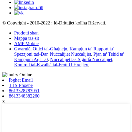
© Copyright - 2010-2022 : Id-Drittijiet kollha Riżervati.
Prodotti sħan
Mappa tas-sit
AMP Mobile
Gwarniċi Ottiċi tal-Għajnejn
,
Kampjun ta' Rapport ta'
Spezzjoni tad-Dar
,
Nuċċalijiet Nuċċalijiet
,
Pjan ta' Teħid ta'
Kampjuni Aql 1.0
,
Nuċċalijiet tas-Sigurtà Nuċċalijiet
,
Kontroll tal-Kwalità tal-Frott U Ħxejjex
,
Ibgħat Email
TTS-Phoebe
8613328783951
8613348382260
x