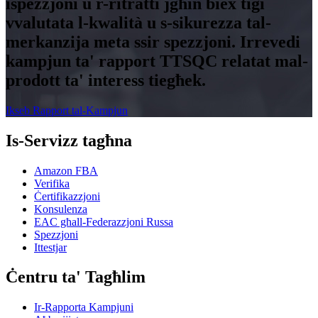
ispezzjoni u r-ritratti jgħin biex tiġi
vvalutata l-kwalità u s-sikurezza tal-
merkanzija meta ssir spezzjoni. Irrevedi
kampjun ta' rapport TTSQC relatat mal-
prodott ta' interess tiegħek.
Ikseb Rapport tal-Kampjun
Is-Servizz tagħna
Amazon FBA
Verifika
Ċertifikazzjoni
Konsulenza
EAC għall-Federazzjoni Russa
Spezzjoni
Ittestjar
Ċentru ta' Tagħlim
Ir-Rapporta Kampjuni