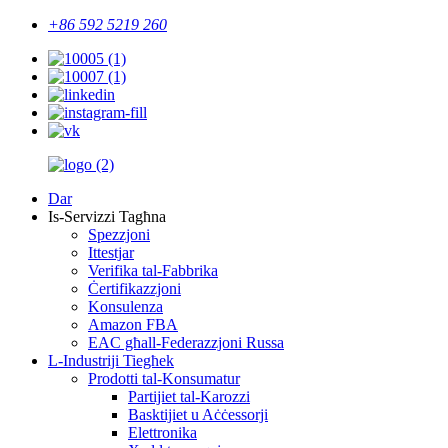
+86 592 5219 260
Dar
Is-Servizzi Tagħna
Spezzjoni
Ittestjar
Verifika tal-Fabbrika
Ċertifikazzjoni
Konsulenza
Amazon FBA
EAC għall-Federazzjoni Russa
L-Industriji Tiegħek
Prodotti tal-Konsumatur
Partijiet tal-Karozzi
Basktijiet u Aċċessorji
Elettronika