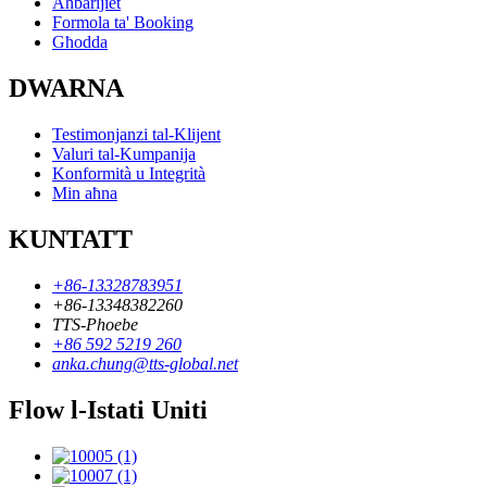
Aħbarijiet
Formola ta' Booking
Għodda
DWARNA
Testimonjanzi tal-Klijent
Valuri tal-Kumpanija
Konformità u Integrità
Min aħna
KUNTATT
+86-13328783951
+86-13348382260
TTS-Phoebe
+86 592 5219 260
anka.chung@tts-global.net
Flow l-Istati Uniti