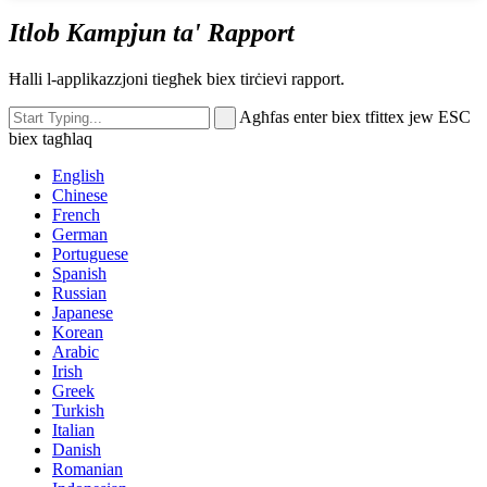
Itlob Kampjun ta' Rapport
Ħalli l-applikazzjoni tiegħek biex tirċievi rapport.
Agħfas enter biex tfittex jew ESC
biex tagħlaq
English
Chinese
French
German
Portuguese
Spanish
Russian
Japanese
Korean
Arabic
Irish
Greek
Turkish
Italian
Danish
Romanian