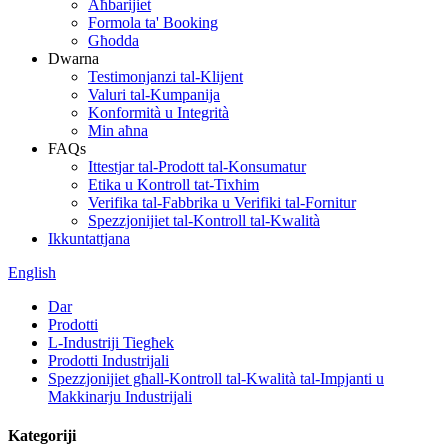
Aħbarijiet
Formola ta' Booking
Għodda
Dwarna
Testimonjanzi tal-Klijent
Valuri tal-Kumpanija
Konformità u Integrità
Min aħna
FAQs
Ittestjar tal-Prodott tal-Konsumatur
Etika u Kontroll tat-Tixħim
Verifika tal-Fabbrika u Verifiki tal-Fornitur
Spezzjonijiet tal-Kontroll tal-Kwalità
Ikkuntattjana
English
Dar
Prodotti
L-Industriji Tiegħek
Prodotti Industrijali
Spezzjonijiet għall-Kontroll tal-Kwalità tal-Impjanti u
Makkinarju Industrijali
Kategoriji