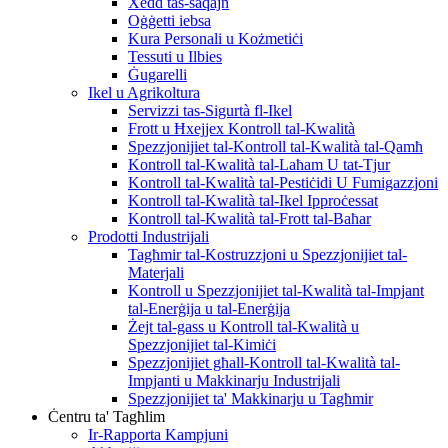
Xedd tas-saqajn
Oġġetti iebsa
Kura Personali u Kożmetiċi
Tessuti u Ilbies
Ġugarelli
Ikel u Agrikoltura
Servizzi tas-Sigurtà fl-Ikel
Frott u Ħxejjex Kontroll tal-Kwalità
Spezzjonijiet tal-Kontroll tal-Kwalità tal-Qamħ
Kontroll tal-Kwalità tal-Laħam U tat-Tjur
Kontroll tal-Kwalità tal-Pestiċidi U Fumigazzjoni
Kontroll tal-Kwalità tal-Ikel Ipproċessat
Kontroll tal-Kwalità tal-Frott tal-Baħar
Prodotti Industrijali
Tagħmir tal-Kostruzzjoni u Spezzjonijiet tal-
Materjali
Kontroll u Spezzjonijiet tal-Kwalità tal-Impjant
tal-Enerġija u tal-Enerġija
Żejt tal-gass u Kontroll tal-Kwalità u
Spezzjonijiet tal-Kimiċi
Spezzjonijiet għall-Kontroll tal-Kwalità tal-
Impjanti u Makkinarju Industrijali
Spezzjonijiet ta' Makkinarju u Tagħmir
Ċentru ta' Tagħlim
Ir-Rapporta Kampjuni