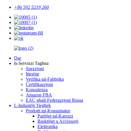
+86 592 5219 260
Dar
Is-Servizzi Tagħna
Spezzjoni
Ittestjar
Verifika tal-Fabbrika
Ċertifikazzjoni
Konsulenza
Amazon FBA
EAC għall-Federazzjoni Russa
L-Industriji Tiegħek
Prodotti tal-Konsumatur
Partijiet tal-Karozzi
Basktijiet u Aċċessorji
Elettronika