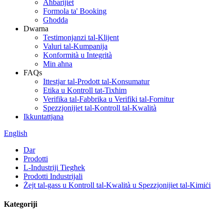
Aħbarijiet
Formola ta' Booking
Għodda
Dwarna
Testimonjanzi tal-Klijent
Valuri tal-Kumpanija
Konformità u Integrità
Min aħna
FAQs
Ittestjar tal-Prodott tal-Konsumatur
Etika u Kontroll tat-Tixħim
Verifika tal-Fabbrika u Verifiki tal-Fornitur
Spezzjonijiet tal-Kontroll tal-Kwalità
Ikkuntattjana
English
Dar
Prodotti
L-Industriji Tiegħek
Prodotti Industrijali
Żejt tal-gass u Kontroll tal-Kwalità u Spezzjonijiet tal-Kimiċi
Kategoriji