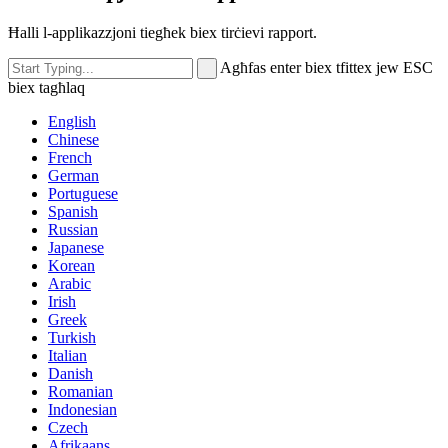
Ħalli l-applikazzjoni tiegħek biex tirċievi rapport.
Agħfas enter biex tfittex jew ESC
biex tagħlaq
English
Chinese
French
German
Portuguese
Spanish
Russian
Japanese
Korean
Arabic
Irish
Greek
Turkish
Italian
Danish
Romanian
Indonesian
Czech
Afrikaans