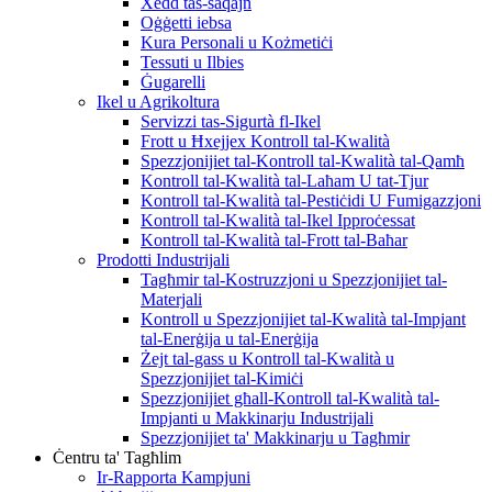
Xedd tas-saqajn
Oġġetti iebsa
Kura Personali u Kożmetiċi
Tessuti u Ilbies
Ġugarelli
Ikel u Agrikoltura
Servizzi tas-Sigurtà fl-Ikel
Frott u Ħxejjex Kontroll tal-Kwalità
Spezzjonijiet tal-Kontroll tal-Kwalità tal-Qamħ
Kontroll tal-Kwalità tal-Laħam U tat-Tjur
Kontroll tal-Kwalità tal-Pestiċidi U Fumigazzjoni
Kontroll tal-Kwalità tal-Ikel Ipproċessat
Kontroll tal-Kwalità tal-Frott tal-Baħar
Prodotti Industrijali
Tagħmir tal-Kostruzzjoni u Spezzjonijiet tal-
Materjali
Kontroll u Spezzjonijiet tal-Kwalità tal-Impjant
tal-Enerġija u tal-Enerġija
Żejt tal-gass u Kontroll tal-Kwalità u
Spezzjonijiet tal-Kimiċi
Spezzjonijiet għall-Kontroll tal-Kwalità tal-
Impjanti u Makkinarju Industrijali
Spezzjonijiet ta' Makkinarju u Tagħmir
Ċentru ta' Tagħlim
Ir-Rapporta Kampjuni