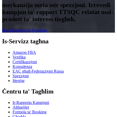
merkanzija meta ssir spezzjoni. Irrevedi
kampjun ta' rapport TTSQC relatat mal-
prodott ta' interess tiegħek.
Ikseb Rapport tal-Kampjun
Is-Servizz tagħna
Amazon FBA
Verifika
Ċertifikazzjoni
Konsulenza
EAC għall-Federazzjoni Russa
Spezzjoni
Ittestjar
Ċentru ta' Tagħlim
Ir-Rapporta Kampjuni
Aħbarijiet
Formola ta' Booking
Għodda