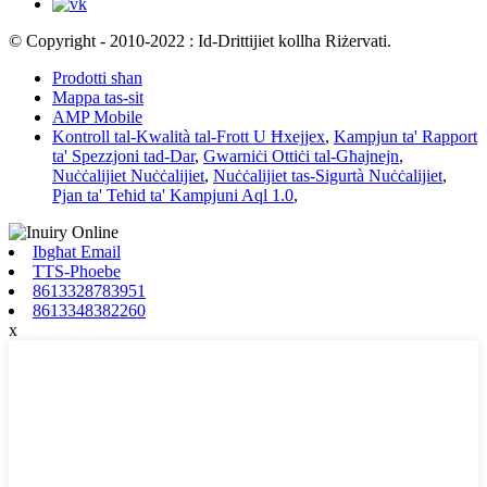
© Copyright - 2010-2022 : Id-Drittijiet kollha Riżervati.
Prodotti sħan
Mappa tas-sit
AMP Mobile
Kontroll tal-Kwalità tal-Frott U Ħxejjex
,
Kampjun ta' Rapport
ta' Spezzjoni tad-Dar
,
Gwarniċi Ottiċi tal-Għajnejn
,
Nuċċalijiet Nuċċalijiet
,
Nuċċalijiet tas-Sigurtà Nuċċalijiet
,
Pjan ta' Teħid ta' Kampjuni Aql 1.0
,
Ibgħat Email
TTS-Phoebe
8613328783951
8613348382260
x