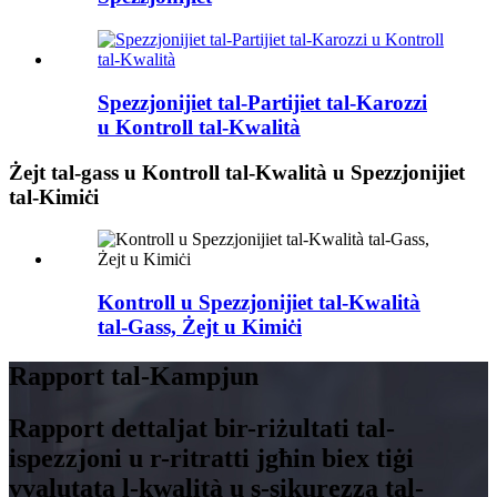
Spezzjonijiet tal-Partijiet tal-Karozzi
u Kontroll tal-Kwalità
Żejt tal-gass u Kontroll tal-Kwalità u Spezzjonijiet
tal-Kimiċi
Kontroll u Spezzjonijiet tal-Kwalità
tal-Gass, Żejt u Kimiċi
Rapport tal-Kampjun
Rapport dettaljat bir-riżultati tal-
ispezzjoni u r-ritratti jgħin biex tiġi
vvalutata l-kwalità u s-sikurezza tal-