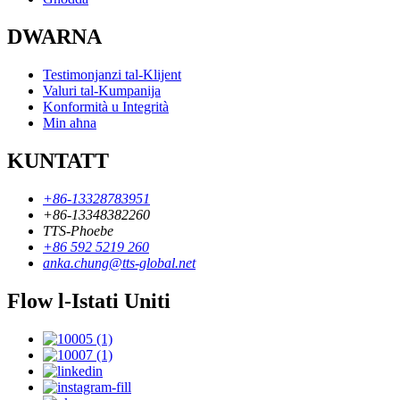
DWARNA
Testimonjanzi tal-Klijent
Valuri tal-Kumpanija
Konformità u Integrità
Min aħna
KUNTATT
+86-13328783951
+86-13348382260
TTS-Phoebe
+86 592 5219 260
anka.chung@tts-global.net
Flow l-Istati Uniti