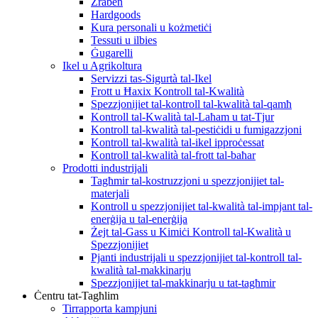
Żraben
Hardgoods
Kura personali u kożmetiċi
Tessuti u ilbies
Ġugarelli
Ikel u Agrikoltura
Servizzi tas-Sigurtà tal-Ikel
Frott u Ħaxix Kontroll tal-Kwalità
Spezzjonijiet tal-kontroll tal-kwalità tal-qamħ
Kontroll tal-Kwalità tal-Laħam u tat-Tjur
Kontroll tal-kwalità tal-pestiċidi u fumigazzjoni
Kontroll tal-kwalità tal-ikel ipproċessat
Kontroll tal-kwalità tal-frott tal-baħar
Prodotti industrijali
Tagħmir tal-kostruzzjoni u spezzjonijiet tal-
materjali
Kontroll u spezzjonijiet tal-kwalità tal-impjant tal-
enerġija u tal-enerġija
Żejt tal-Gass u Kimiċi Kontroll tal-Kwalità u
Spezzjonijiet
Pjanti industrijali u spezzjonijiet tal-kontroll tal-
kwalità tal-makkinarju
Spezzjonijiet tal-makkinarju u tat-tagħmir
Ċentru tat-Tagħlim
Tirrapporta kampjuni