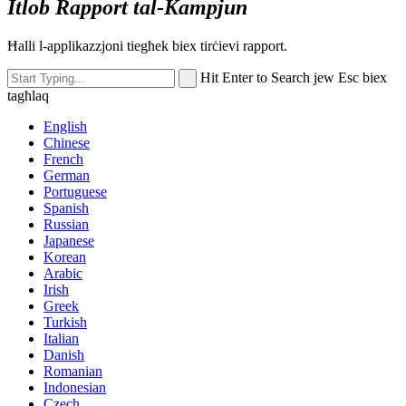
Itlob Rapport tal-Kampjun
Ħalli l-applikazzjoni tiegħek biex tirċievi rapport.
Hit Enter to Search jew Esc biex
tagħlaq
English
Chinese
French
German
Portuguese
Spanish
Russian
Japanese
Korean
Arabic
Irish
Greek
Turkish
Italian
Danish
Romanian
Indonesian
Czech