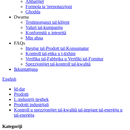
Aħbarijiet
Formola ta 'prenotazzjoni
Għodda
Dwarna
Testimonjanzi tal-klijent
Valuri tal-kumpanija
Konformità u integrità
Min aħna
FAQs
Ittestjar tal-Prodott tal-Konsumatur
Kontroll tal-etika u t-tixħim
Verifika tal-Fabbrika u Verifiki tal-Fornitur
Spezzjonijiet tal-kontroll tal-kwalità
Ikkuntattjana
English
Id-dar
Prodotti
L-industriji tiegħek
Prodotti industrijali
Kontroll u spezzjonijiet tal-kwalità tal-impjant tal-enerġija u
tal-enerġija
Kategoriji