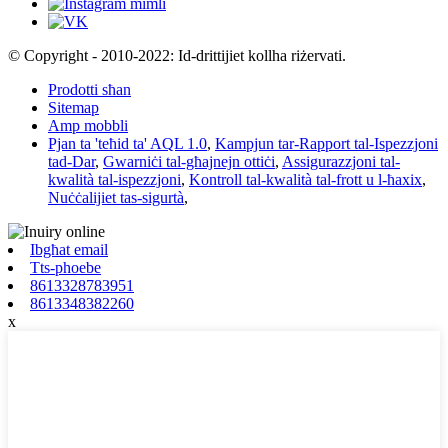
© Copyright - 2010-2022: Id-drittijiet kollha riżervati.
Prodotti sħan
Sitemap
Amp mobbli
Pjan ta 'teħid ta' AQL 1.0
,
Kampjun tar-Rapport tal-Ispezzjoni
tad-Dar
,
Gwarniċi tal-għajnejn ottiċi
,
Assigurazzjoni tal-
kwalità tal-ispezzjoni
,
Kontroll tal-kwalità tal-frott u l-ħaxix
,
Nuċċalijiet tas-sigurtà
,
Ibgħat email
Tts-phoebe
8613328783951
8613348382260
x