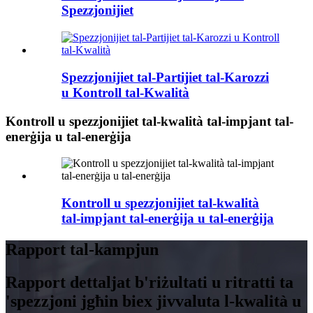
Spezzjonijiet
Spezzjonijiet tal-Partijiet tal-Karozzi
u Kontroll tal-Kwalità
Kontroll u spezzjonijiet tal-kwalità tal-impjant tal-
enerġija u tal-enerġija
Kontroll u spezzjonijiet tal-kwalità
tal-impjant tal-enerġija u tal-enerġija
Rapport tal-kampjun
Rapport dettaljat b'riżultati u ritratti ta
'spezzjoni jgħin biex jivvaluta l-kwalità u