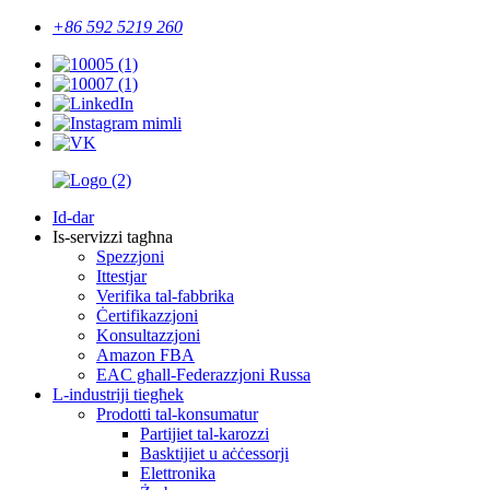
+86 592 5219 260
Id-dar
Is-servizzi tagħna
Spezzjoni
Ittestjar
Verifika tal-fabbrika
Ċertifikazzjoni
Konsultazzjoni
Amazon FBA
EAC għall-Federazzjoni Russa
L-industriji tiegħek
Prodotti tal-konsumatur
Partijiet tal-karozzi
Basktijiet u aċċessorji
Elettronika