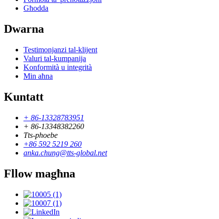
Għodda
Dwarna
Testimonjanzi tal-klijent
Valuri tal-kumpanija
Konformità u integrità
Min aħna
Kuntatt
+ 86-13328783951
+ 86-13348382260
Tts-phoebe
+86 592 5219 260
anka.chung@tts-global.net
Fllow magħna