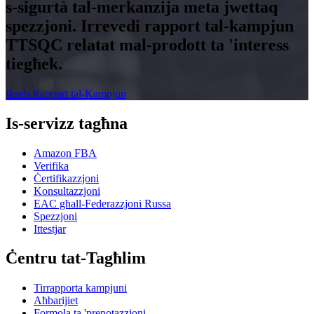
s-sigurtà tal-merkanzija meta jwettaq
spezzjoni. Irrevedi rapport tal-kampjun
TTSQC relatat mal-prodott ta 'interess
tiegħek.
Ikseb Rapport tal-Kampjun
Is-servizz tagħna
Amazon FBA
Verifika
Ċertifikazzjoni
Konsultazzjoni
EAC għall-Federazzjoni Russa
Spezzjoni
Ittestjar
Ċentru tat-Tagħlim
Tirrapporta kampjuni
Aħbarijiet
Formola ta 'prenotazzjoni