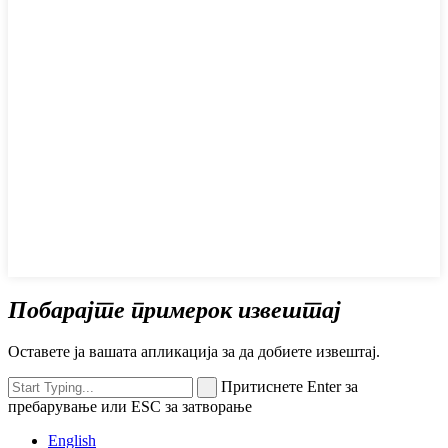
Побарајте примерок извештај
Оставете ја вашата апликација за да добиете извештај.
Притиснете Enter за
пребарување или ESC за затворање
English