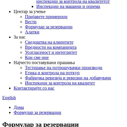
инспекции за контрола на квалитетот
Инспекции на машини и опрема
Центар за учење
Пријавете примероци
Вести
Формулар за резервации
Алатки
За нас
Сведоштва на клиентите
Вредности на компанијата
Усогласеност и интегритет
Кои сме ние
Најчесто поставувани прашања
Тестирање на потрошувачки производи
Етика и контрола на поткуп
Фабричка ревизија и ревизии на добавувачи
Инспекции за контрола на квалитет
Контактирајте со нас
English
Дома
Формулар за резервации
Формулар за резервации