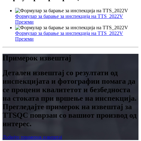
Формулар за барање за инспекција на TTS_2022V
Преземи
Формулар за барање за инспекција на TTS_2022V
Преземи
Примерок извештај
Детален извештај со резултати од
инспекцијата и фотографии помага да
се процени квалитетот и безбедноста
на стоката при вршење на инспекција.
Прегледајте примерок на извештај за
TTSQC поврзан со вашиот производ од
интерес.
Добијте примерок извештај