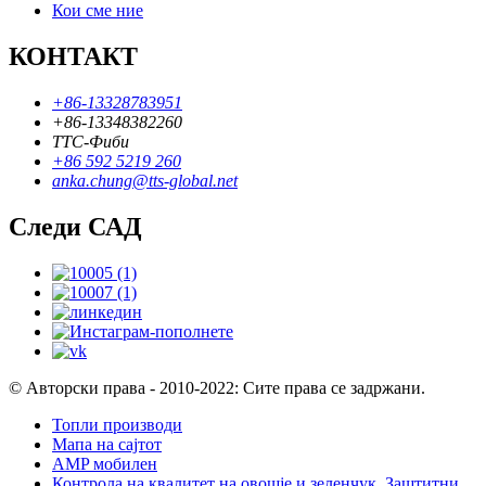
Кои сме ние
КОНТАКТ
+86-13328783951
+86-13348382260
ТТС-Фиби
+86 592 5219 260
anka.chung@tts-global.net
Следи САД
© Авторски права - 2010-2022: Сите права се задржани.
Топли производи
Мапа на сајтот
AMP мобилен
Контрола на квалитет на овошје и зеленчук
,
Заштитни