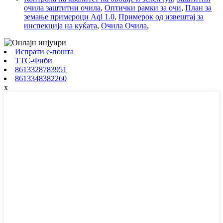
очила заштитни очила
,
Оптички рамки за очи
,
План за
земање примероци Aql 1.0
,
Примерок од извештај за
инспекција на куќата
,
Очила Очила
,
Испрати е-пошта
ТТС-Фиби
8613328783951
8613348382260
x