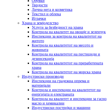
Обувки
Тврдости
Лична нега и козметика
Текстил и облека
Играчки
Храна и земјоделство
Услуги за безбедност на храна
Контрола на квалитет на овошје и зеленчук
Инспекции за контрола на квалитетот на
житото
Контрола на квалитетот на месото и
живината
Контрола на квалитетот на пестициди и
дезинсекција
Контрола на квалитетот на преработената
храна
Контрола на квалитетот на морска храна
Индустриски производи
Инспекции на градежна опрема и
материјали
Контрола и инспекции на квалитетот на
енергијата и електраната
Контрола на квалитет и инспекции за гасно
масло и хемикалии
Индустриски постројки и машини