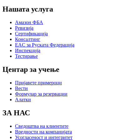
Нашата услуга
Амазон ФБА
Ревизија
Сертификација
Консалтинг
EAC за Руската Федерација
Инспекција
Тестирање
Центар за учење
Пријавете примероци
Вести
Формулар за резервации
Алатки
ЗА НАС
Сведоштва на клиентите
Вредности на компанијата
Усогласеност и интегритет