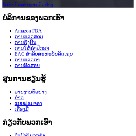
ໄດ້ຮັບບົດລາຍງານຕົວຢ່າງ
ບໍລິການຂອງພວກເຮົາ
Amazon FBA
ການກວດສອບ
ການຢັ້ງຢືນ
ການໃຫ້ຄໍາປຶກສາ
EAC ສໍາລັບສະຫະພັນລັດເຊຍ
ການກວດກາ
ການທົດສອບ
ສູນການຮຽນຮູ້
ລາຍງານຕົວຢ່າງ
ຂ່າວ
ແບບຟອມຈອງ
ເຄື່ອງມື
ກ່ຽວກັບພວກເຮົາ
ໃບຢັ້ງຢືນລູກຄ້າ