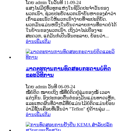
ໂດຍ admin ໃນວັນທີ 11-09-24
ແສງໄຟມີຢູ່ທົ່ວທຸກແຫ່ງໃນຊີວິດປະຈໍາວັນຂອງ
ພວກເຮົາ, ຊ່ວຍປະຢັດພວກເຮົາບັນຫາຂອງຄໍາວ່າ
ເກົ່າແລະເຮັດໃຫ້ພວກເຂົາງ່າຍທີ່ຈະປະຕິບັດ.
ພວກມັນແມ່ນຫນຶ່ງໃນບັນດາລາຍການທີ່ຂາດບໍ່ໄດ້
ໃນບ້ານຂອງພວກເຮົາ. ເຖິງວ່າໄຟເຍືອງຈະ
ສະດວກ, ແຕ່ມັນກໍ່ເປັນອັນຕະລາຍ, ຍ້ອນວ່າ...
ອ່ານເພີ່ມເຕີມ
ມາດ​ຕະ​ຖານ​ການ​ທົດ​ສອບ​ກະ​ດານ​ບໍ່​ຕິດ​
ແລະ​ວິ​ທີ​ການ​
ໂດຍ admin ວັນທີ 06-09-24
ໝໍ້ບໍ່ຕິດ ໝາຍເຖິງ ໝໍ້ທີ່ບໍ່ຕິດຢູ່ລຸ່ມຂອງໝໍ້ ເວລາ
ແຕ່ງກິນ. ອົງປະກອບຕົ້ນຕໍຂອງມັນແມ່ນທາດເຫຼັກ,
ແລະເຫດຜົນທີ່ວ່າຫມໍ້ທີ່ບໍ່ແມ່ນໄມ້ບໍ່ຕິດແມ່ນຍ້ອນ
ວ່າມີຊັ້ນເຄືອບທີ່ເອີ້ນວ່າ "Teflon" ຢູ່ດ້ານລຸ່ມ ...
ອ່ານເພີ່ມເຕີມ