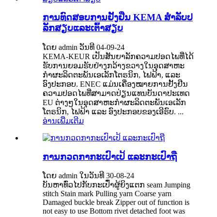
ການທົດສອບການຢັ້ງຢືນ KEMA ສໍາລັບປ
ລັກສຽບແລະເຕົ້າສຽບ
ໂດຍ admin ວັນທີ 04-09-24
KEMA-KEUR ເປັນສັນຍາລັກຄວາມປອດໄພທີ່ໄດ້
ຮັບການຍອມຮັບຢ່າງກວ້າງຂວາງໃນອຸດສາຫະ
ກໍາຜະລິດຕະພັນເອເລັກໂຕຣນິກ, ໄຟຟ້າ, ແລະ
ອົງປະກອບ. ENEC ແມ່ນເຄື່ອງໝາຍການຢັ້ງຢືນ
ຄວາມປອດໄພທີ່ສາມາດປ່ຽນແທນບັນດາປະເທດ
EU ຕ່າງໆໃນອຸດສາຫະກຳຜະລິດຕະພັນເອເລັກ
ໂຕຣນິກ, ໄຟຟ້າ ແລະ ອົງປະກອບຂອງເອີຣົບ. ...
ອ່ານເພີ່ມເຕີມ
ການກວດກາກະເປົາເປ້ ແລະກະເປົາຖື
ໂດຍ admin ໃນວັນທີ 30-08-24
ບັນຫາທົ່ວໄປກັບກະເປົ໋າຜູ້ຍິງແຕກ seam Jumping
stitch Stain mark Pulling yarn Coarse yarn
Damaged buckle break Zipper out of function is
not easy to use Bottom rivet detached foot was