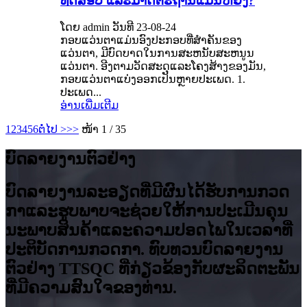
ທົດສອບ ແລະມາດຕະຖານແມ່ນຫຍັງ?
ໂດຍ admin ວັນທີ 23-08-24
ກອບແວ່ນຕາແມ່ນອົງປະກອບທີ່ສໍາຄັນຂອງ
ແວ່ນຕາ, ມີບົດບາດໃນການສະຫນັບສະຫນູນ
ແວ່ນຕາ. ອີງຕາມວັດສະດຸແລະໂຄງສ້າງຂອງມັນ,
ກອບແວ່ນຕາແບ່ງອອກເປັນຫຼາຍປະເພດ. 1.
ປະເພດ...
ອ່ານເພີ່ມເຕີມ
1
2
3
4
5
6
ຕໍ່ໄປ >
>>
ໜ້າ 1 / 35
ບົດລາຍງານຕົວຢ່າງ
ບົດ​ລາຍ​ງານ​ລະ​ອຽດ​ທີ່​ມີ​ຜົນ​ໄດ້​ຮັບ​ການ​ກວດ​
ກາ​ແລະ​ຮູບ​ພາບ​ຈະ​ຊ່ວຍ​ໃຫ້​ການ​ປະ​ເມີນ​ຄຸນ​
ນະ​ພາບ​ສິນ​ຄ້າ​ແລະ​ຄວາມ​ປອດ​ໄພ​ໃນ​ເວ​ລາ​ທີ່​
ປະ​ຕິ​ບັດ​ການ​ກວດ​ກາ. ທົບທວນບົດລາຍງານ
ຕົວຢ່າງ TTSQC ທີ່ກ່ຽວຂ້ອງກັບຜະລິດຕະພັນ
ທີ່ມີຄວາມສົນໃຈຂອງທ່ານ.