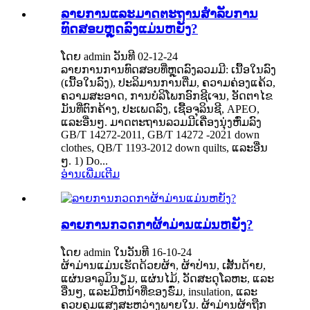
ລາຍການແລະມາດຕະຖານສໍາລັບການ
ທົດສອບຫຼຸດລົງແມ່ນຫຍັງ?
ໂດຍ admin ວັນທີ 02-12-24
ລາຍການການທົດສອບທີ່ຫຼຸດລົງລວມມີ: ເນື້ອໃນລົງ
(ເນື້ອໃນລົງ), ປະລິມານການຕື່ມ, ຄວາມຄ່ອງແຄ້ວ,
ຄວາມສະອາດ, ການບໍລິໂພກອົກຊີເຈນ, ອັດຕາໄຂ
ມັນທີ່ຕົກຄ້າງ, ປະເພດລົງ, ເຊື້ອຈຸລິນຊີ, APEO,
ແລະອື່ນໆ. ມາດຕະຖານລວມມີເຄື່ອງນຸ່ງຫົ່ມລົງ
GB/T 14272-2011, GB/T 14272 -2021 down
clothes, QB/T 1193-2012 down quilts, ແລະ​ອື່ນ
ໆ. 1) Do...
ອ່ານເພີ່ມເຕີມ
ລາຍການກວດກາຜ້າມ່ານແມ່ນຫຍັງ?
ໂດຍ admin ໃນວັນທີ 16-10-24
ຜ້າມ່ານແມ່ນເຮັດດ້ວຍຜ້າ, ຜ້າປ່ານ, ເສັ້ນດ້າຍ,
ແຜ່ນອາລູມິນຽມ, ແຜ່ນໄມ້, ວັດສະດຸໂລຫະ, ແລະ
ອື່ນໆ, ແລະມີຫນ້າທີ່ຂອງຮົ່ມ, insulation, ແລະ
ຄວບຄຸມແສງສະຫວ່າງພາຍໃນ. ຜ້າມ່ານຜ້າຖືກ