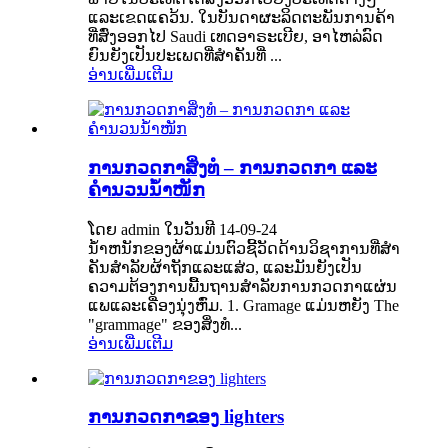
ແລະ​ເຂດ​ແຄວ້ນ. ໃນ​ບັນ​ດາ​ຜະ​ລິດ​ຕະ​ພັນ​ການ​ຄ້າ​
ທີ່​ສົ່ງ​ອອກ​ໄປ Saudi ເທດ​ອາ​ຣະ​ເບີຍ, ອາ​ໄຫລ່​ລົດ​
ຍົນ​ຍັງ​ເປັນ​ປະ​ເພດ​ທີ່​ສໍາ​ຄັນ​ທີ່ ...
ອ່ານເພີ່ມເຕີມ
ການກວດກາສິ່ງທໍ – ການກວດກາ ແລະ
ຄຳນວນນ້ຳໜັກ
ໂດຍ admin ໃນວັນທີ 14-09-24
ນ້ໍາຫນັກຂອງຜ້າແມ່ນຕົວຊີ້ວັດດ້ານວິຊາການທີ່ສໍາ
ຄັນສໍາລັບຜ້າຖັກແລະແສ່ວ, ແລະມັນຍັງເປັນ
ຄວາມຕ້ອງການພື້ນຖານສໍາລັບການກວດກາແຜ່ນ
ແພແລະເຄື່ອງນຸ່ງຫົ່ມ. 1. Gramage ແມ່ນຫຍັງ The
"grammage" ຂອງສິ່ງທໍ...
ອ່ານເພີ່ມເຕີມ
ການກວດກາຂອງ lighters