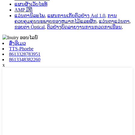
ແຜນຜັງເວັບໄຊທ໌
AMP ມືຖື
ແວ່ນຕານິລະໄພ
,
ແຜນການເກັບຕົວຢ່າງ Aql 1.0
,
ການ
ຄວບຄຸມຄຸນນະພາບຂອງຫມາກໄມ້ແລະຜັກ
,
ແວ່ນຕາແວ່ນຕາ
,
ຂອບຕາ Optical
,
ຕົວຢ່າງບົດລາຍງານການກວດກາເຮືອນ
,
ສົ່ງອີເມວ
TTS-Phoebe
8613328783951
8613348382260
x