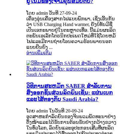
ຢູ່ໃນມືຂອງເຈົ້າມີຄຸນສົມບັດບໍ?
ໂດຍ admin ວັນທີ 27-09-24
ເຄື່ອງອຸ່ນເຄື່ອງສາກໄຟແບບພົກພາ, ເຊິ່ງເອີ້ນກັນ
ວ່າ USB Charging Hand warmer, ຍັງບໍ່ທັນມີຊື່
ເປັນເອກະພາບຢູ່ໃນຕະຫຼາດເທື່ອ. ນີ້​ແມ່ນ​ຜະ​ລິດ​
ຕະ​ພັນ​ເອ​ເລັກ​ໂຕຣ​ນິກ​ປະ​ເພດ​ໃຫມ່​ທີ່​ໃຊ້​ໂດຍ​ຫມໍ້​
ໄຟ​ແລະ​ມີ​ການ​ຖ່າຍ​ໂອນ​ຄວາມ​ຮ້ອນ​ພາຍ​ນອກ​
ແບບ​ຍືນ​ຍົງ ...
ອ່ານເພີ່ມເຕີມ
ວິທີການສະຫມັກ SABER ສໍາລັບການ
ສົ່ງອອກຊິ້ນສ່ວນລົດຍົນເຊັ່ນ: ແຜ່ນເບກ
ແລະໄສ້ຕອງກັບ Saudi Arabia?
ໂດຍ admin ໃນວັນທີ 20-09-24
ອຸດສາຫະກຳ​ລົດຍົນ​ຂອງ​ຈີນ​ພວມ​ພັດທະນາ​ຢ່າງ​
ຕັ້ງໜ້າ​ແລະ​ໄດ້​ຮັບ​ການ​ຕ້ອນຮັບ​ຢ່າງ​ກວ້າງຂວາງ​
ໃນ​ທົ່ວ​ໂລກ, ລົດ​ຍົນ​ແລະ​ອຸປະກອນ​ເສີມ​ທີ່​ຜະລິດ​
ພາຍ​ໃນ​ປະ​ເທດ​ໄດ້​ສົ່ງ​ອອກ​ໄປ​ຍັງ​ປະ​ເທດ​ຕ່າງໆ​