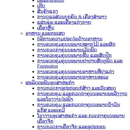
ເອເລັກໂຕຣນິກ
ເກີບ
ສິນຄ້າແຂງ
ການດູແລສ່ວນບຸກຄົນ & ເຄື່ອງສໍາອາງ
ແຜ່ນແພ ແລະເຄື່ອງແຕ່ງກາຍ
ເຄື່ອງຫຼິ້ນ
ອາຫານ ແລະກະເສດ
ບໍລິການຄວາມປອດໄພດ້ານອາຫານ
ການຄວບຄຸມຄຸນນະພາບໝາກໄມ້ ແລະຜັກ
ການກວດກາຄຸນນະພາບເມັດພືດ
ການຄວບຄຸມຄຸນນະພາບຊີ້ນ ແລະສັດປີກ
ການຄວບຄຸມຄຸນນະພາບຢາປາບສັດຕູພືດ ແລະ
Fumigation
ການຄວບຄຸມຄຸນນະພາບອາຫານທີ່ປຸງແຕ່ງ
ການຄວບຄຸມຄຸນນະພາບອາຫານທະເລ
ຜະລິດຕະພັນອຸດສາຫະກໍາ
ການກວດກາອຸປະກອນກໍ່ສ້າງ ແລະວັດສະດຸ
ການຄວບຄຸມ ແລະກວດກາຄຸນນະພາບພະລັງງານ
ແລະໂຮງງານໄຟຟ້າ
ການຄວບຄຸມ ແລະກວດກາຄຸນນະພາບນ້ຳມັນ
ແກັສ ແລະເຄມີ
ໂຮງງານອຸດສາຫະກຳ ແລະ ກວດກາຄຸນນະພາບ
ເຄື່ອງຈັກ
ການກວດກາເຄື່ອງຈັກ ແລະອຸປະກອນ