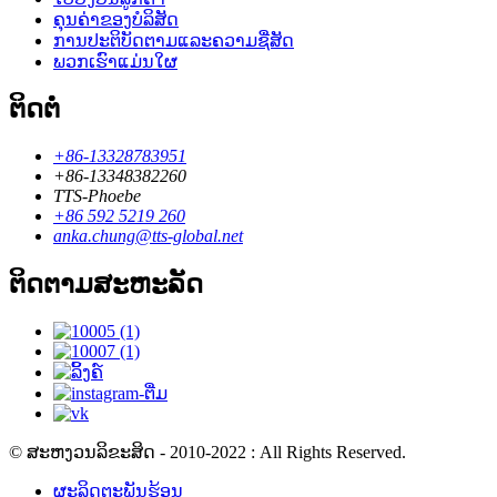
ຄຸນຄ່າຂອງບໍລິສັດ
ການປະຕິບັດຕາມແລະຄວາມຊື່ສັດ
ພວກເຮົາແມ່ນໃຜ
ຕິດຕໍ່
+86-13328783951
+86-13348382260
TTS-Phoebe
+86 592 5219 260
anka.chung@tts-global.net
ຕິດຕາມສະຫະລັດ
© ສະຫງວນລິຂະສິດ - 2010-2022 : All Rights Reserved.
ຜະລິດຕະພັນຮ້ອນ