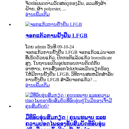
ຈັດປະເພດຕາມວັດສະດຸຂອງມັນ, ລວມທັງຜ້າ
ຝ້າຍ, ຜ້າ polyester, ...
ອ່ານເພີ່ມເຕີມ
ຈອກແກ້ວການຢັ້ງຢືນ LFGB
ໂດຍ admin ວັນທີ 09-10-24
ຈອກແກ້ວການຢັ້ງຢືນ LFGB ຈອກແກ້ວແມ່ນຈອກ
ທີ່ເຮັດດ້ວຍແກ້ວ, ປົກກະຕິແລ້ວແກ້ວ borosilicate
ສູງ. ໃນຖານະເປັນອຸປະກອນການຕິດຕໍ່ກັບ
ອາຫານ, ການສົ່ງອອກໄປເຢຍລະມັນຮຽກຮ້ອງ
ໃຫ້ມີການຢັ້ງຢືນ LFGB. ວິທີການສະຫມັກສໍາລັບ
ການຢັ້ງຢືນ LFGB ສໍາລັບຈອກແກ້ວ? ...
ອ່ານເພີ່ມເຕີມ
ມືທີ່ອົບອຸ່ນສົມກຽດ | ຄຸນນະພາບ ແລະ
ຄວາມປອດໄພຂອງຊັບສົມບັດທີ່ອົບອຸ່ນ