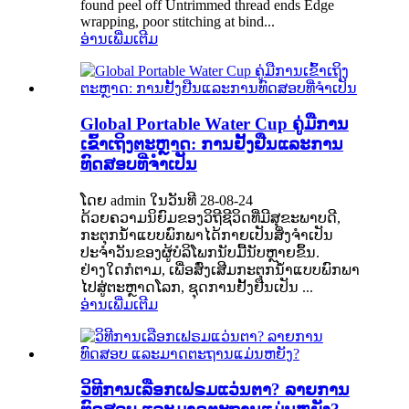
found peel off Untrimmed thread ends Edge
wrapping, poor stitching at bind...
ອ່ານເພີ່ມເຕີມ
Global Portable Water Cup ຄູ່ມືການ
ເຂົ້າເຖິງຕະຫຼາດ: ການຢັ້ງຢືນແລະການ
ທົດສອບທີ່ຈໍາເປັນ
ໂດຍ admin ໃນວັນທີ 28-08-24
ດ້ວຍຄວາມນິຍົມຂອງວິຖີຊີວິດທີ່ມີສຸຂະພາບດີ,
ກະຕຸກນ້ຳແບບພົກພາໄດ້ກາຍເປັນສິ່ງຈຳເປັນ
ປະຈຳວັນຂອງຜູ້ບໍລິໂພກນັບມື້ນັບຫຼາຍຂຶ້ນ.
ຢ່າງໃດກໍຕາມ, ເພື່ອສົ່ງເສີມກະຕຸກນ້ໍາແບບພົກພາ
ໄປສູ່ຕະຫຼາດໂລກ, ຊຸດການຢັ້ງຢືນເປັນ ...
ອ່ານເພີ່ມເຕີມ
ວິທີການເລືອກເຟຣມແວ່ນຕາ? ລາຍການ