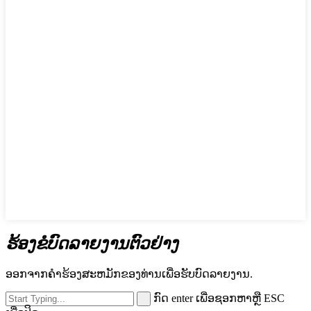
ຮ້ອງຂໍບົດລາຍງານຕົວຢ່າງ
ອອກຈາກຄໍາຮ້ອງສະຫມັກຂອງທ່ານເພື່ອຮັບບົດລາຍງານ.
ກົດ enter ເພື່ອຊອກຫາຫຼື ESC