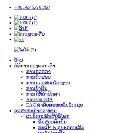
+86 592 5219 260
ບ້ານ
ບໍລິການຂອງພວກເຮົາ
ການກວດກາ
ການທົດສອບ
ການກວດສອບໂຮງງານ
ການຢັ້ງຢືນ
ການໃຫ້ຄໍາປຶກສາ
Amazon FBA
EAC ສໍາລັບສະຫະພັນລັດເຊຍ
ອຸດ​ສາ​ຫະ​ກໍາ​ຂອງ​ທ່ານ​
ຜະລິດຕະພັນຜູ້ບໍລິໂພກ
ຊິ້ນສ່ວນລົດຍົນ
ກະເປົາ & ອຸປະກອນເສີມ