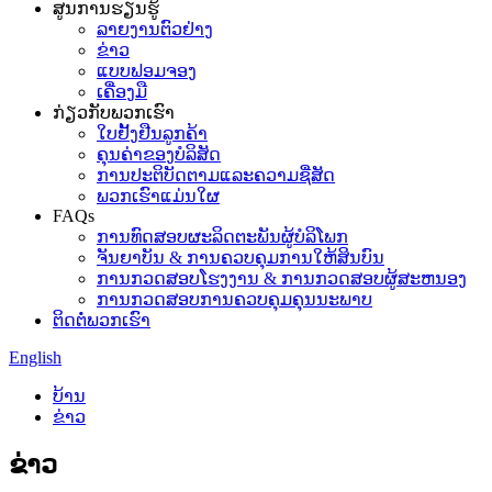
ສູນການຮຽນຮູ້
ລາຍງານຕົວຢ່າງ
ຂ່າວ
ແບບຟອມຈອງ
ເຄື່ອງມື
ກ່ຽວກັບພວກເຮົາ
ໃບຢັ້ງຢືນລູກຄ້າ
ຄຸນຄ່າຂອງບໍລິສັດ
ການປະຕິບັດຕາມແລະຄວາມຊື່ສັດ
ພວກເຮົາແມ່ນໃຜ
FAQs
ການທົດສອບຜະລິດຕະພັນຜູ້ບໍລິໂພກ
ຈັນຍາບັນ & ການຄວບຄຸມການໃຫ້ສິນບົນ
ການກວດສອບໂຮງງານ & ການກວດສອບຜູ້ສະຫນອງ
ການກວດສອບການຄວບຄຸມຄຸນນະພາບ
ຕິດຕໍ່ພວກເຮົາ
English
ບ້ານ
ຂ່າວ
ຂ່າວ