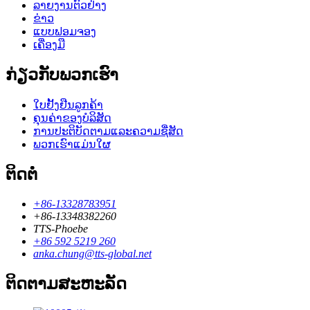
ລາຍງານຕົວຢ່າງ
ຂ່າວ
ແບບຟອມຈອງ
ເຄື່ອງມື
ກ່ຽວກັບພວກເຮົາ
ໃບຢັ້ງຢືນລູກຄ້າ
ຄຸນຄ່າຂອງບໍລິສັດ
ການປະຕິບັດຕາມແລະຄວາມຊື່ສັດ
ພວກເຮົາແມ່ນໃຜ
ຕິດຕໍ່
+86-13328783951
+86-13348382260
TTS-Phoebe
+86 592 5219 260
anka.chung@tts-global.net
ຕິດຕາມສະຫະລັດ