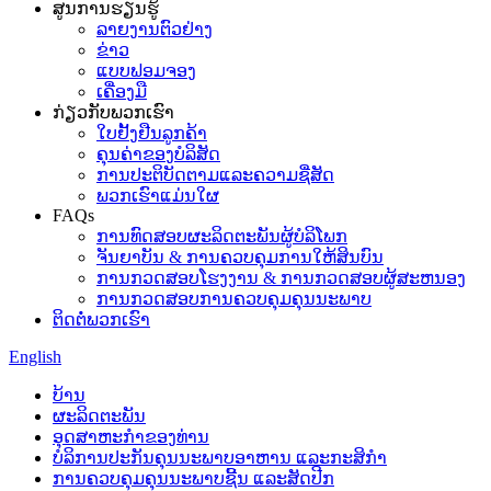
ສູນການຮຽນຮູ້
ລາຍງານຕົວຢ່າງ
ຂ່າວ
ແບບຟອມຈອງ
ເຄື່ອງມື
ກ່ຽວກັບພວກເຮົາ
ໃບຢັ້ງຢືນລູກຄ້າ
ຄຸນຄ່າຂອງບໍລິສັດ
ການປະຕິບັດຕາມແລະຄວາມຊື່ສັດ
ພວກເຮົາແມ່ນໃຜ
FAQs
ການທົດສອບຜະລິດຕະພັນຜູ້ບໍລິໂພກ
ຈັນຍາບັນ & ການຄວບຄຸມການໃຫ້ສິນບົນ
ການກວດສອບໂຮງງານ & ການກວດສອບຜູ້ສະຫນອງ
ການກວດສອບການຄວບຄຸມຄຸນນະພາບ
ຕິດຕໍ່ພວກເຮົາ
English
ບ້ານ
ຜະລິດຕະພັນ
ອຸດ​ສາ​ຫະ​ກໍາ​ຂອງ​ທ່ານ​
ບໍລິການປະກັນຄຸນນະພາບອາຫານ ແລະກະສິກຳ
ການຄວບຄຸມຄຸນນະພາບຊີ້ນ ແລະສັດປີກ