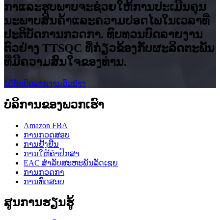
ກາ​ແລະ​ຮູບ​ພາບ​ຈະ​ຊ່ວຍ​ໃຫ້​ການ​ປະ​ເມີນ​ຄຸນ​
ນະ​ພາບ​ສິນ​ຄ້າ​ແລະ​ຄວາມ​ປອດ​ໄພ​ໃນ​ເວ​ລາ​ທີ່​
ປະ​ຕິ​ບັດ​ການ​ກວດ​ກາ. ທົບທວນບົດລາຍງານ
ຕົວຢ່າງ TTSQC ທີ່ກ່ຽວຂ້ອງກັບຜະລິດຕະພັນ
ທີ່ມີຄວາມສົນໃຈຂອງທ່ານ.
ໄດ້ຮັບບົດລາຍງານຕົວຢ່າງ
ບໍລິການຂອງພວກເຮົາ
Amazon FBA
ການກວດສອບ
ການຢັ້ງຢືນ
ການໃຫ້ຄໍາປຶກສາ
EAC ສໍາລັບສະຫະພັນລັດເຊຍ
ການກວດກາ
ການທົດສອບ
ສູນການຮຽນຮູ້