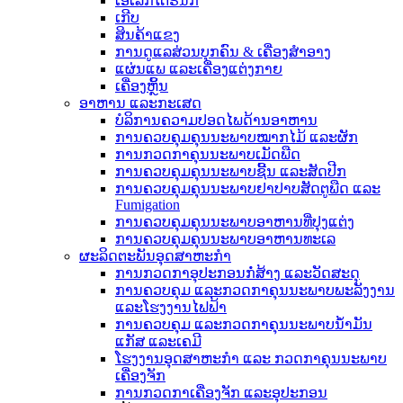
ເອເລັກໂຕຣນິກ
ເກີບ
ສິນຄ້າແຂງ
ການດູແລສ່ວນບຸກຄົນ & ເຄື່ອງສໍາອາງ
ແຜ່ນແພ ແລະເຄື່ອງແຕ່ງກາຍ
ເຄື່ອງຫຼິ້ນ
ອາຫານ ແລະກະເສດ
ບໍລິການຄວາມປອດໄພດ້ານອາຫານ
ການຄວບຄຸມຄຸນນະພາບໝາກໄມ້ ແລະຜັກ
ການກວດກາຄຸນນະພາບເມັດພືດ
ການຄວບຄຸມຄຸນນະພາບຊີ້ນ ແລະສັດປີກ
ການຄວບຄຸມຄຸນນະພາບຢາປາບສັດຕູພືດ ແລະ
Fumigation
ການຄວບຄຸມຄຸນນະພາບອາຫານທີ່ປຸງແຕ່ງ
ການຄວບຄຸມຄຸນນະພາບອາຫານທະເລ
ຜະລິດຕະພັນອຸດສາຫະກໍາ
ການກວດກາອຸປະກອນກໍ່ສ້າງ ແລະວັດສະດຸ
ການຄວບຄຸມ ແລະກວດກາຄຸນນະພາບພະລັງງານ
ແລະໂຮງງານໄຟຟ້າ
ການຄວບຄຸມ ແລະກວດກາຄຸນນະພາບນ້ຳມັນ
ແກັສ ແລະເຄມີ
ໂຮງງານອຸດສາຫະກຳ ແລະ ກວດກາຄຸນນະພາບ
ເຄື່ອງຈັກ
ການກວດກາເຄື່ອງຈັກ ແລະອຸປະກອນ