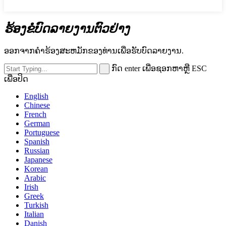
ຮ້ອງຂໍບົດລາຍງານຕົວຢ່າງ
ອອກຈາກຄໍາຮ້ອງສະຫມັກຂອງທ່ານເພື່ອຮັບບົດລາຍງານ.
ກົດ enter ເພື່ອຊອກຫາຫຼື ESC
ເພື່ອປິດ
English
Chinese
French
German
Portuguese
Spanish
Russian
Japanese
Korean
Arabic
Irish
Greek
Turkish
Italian
Danish