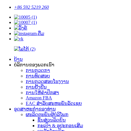
+86 592 5219 260
ບ້ານ
ບໍລິການຂອງພວກເຮົາ
ການກວດກາ
ການທົດສອບ
ການກວດສອບໂຮງງານ
ການຢັ້ງຢືນ
ການໃຫ້ຄໍາປຶກສາ
Amazon FBA
EAC ສໍາລັບສະຫະພັນລັດເຊຍ
ອຸດ​ສາ​ຫະ​ກໍາ​ຂອງ​ທ່ານ​
ຜະລິດຕະພັນຜູ້ບໍລິໂພກ
ຊິ້ນສ່ວນລົດຍົນ
ກະເປົາ & ອຸປະກອນເສີມ