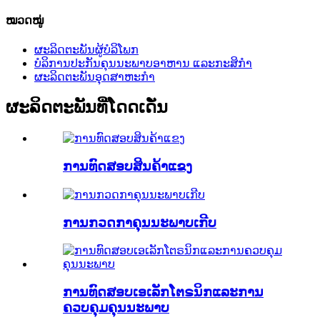
ໝວດໝູ່
ຜະລິດຕະພັນຜູ້ບໍລິໂພກ
ບໍລິການປະກັນຄຸນນະພາບອາຫານ ແລະກະສິກຳ
ຜະລິດຕະພັນອຸດສາຫະກໍາ
ຜະລິດຕະພັນທີ່ໂດດເດັ່ນ
ການທົດສອບສິນຄ້າແຂງ
ການກວດກາຄຸນນະພາບເກີບ
ການທົດສອບເອເລັກໂຕຣນິກແລະການ
ຄວບຄຸມຄຸນນະພາບ