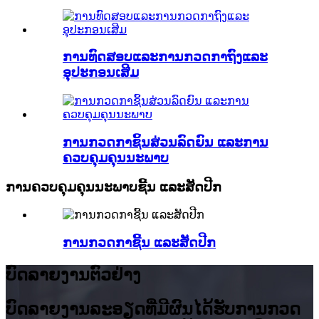
ການທົດສອບແລະການກວດກາຖົງແລະ
ອຸປະກອນເສີມ
ການກວດກາຊິ້ນສ່ວນລົດຍົນ ແລະການ
ຄວບຄຸມຄຸນນະພາບ
ການຄວບຄຸມຄຸນນະພາບຊີ້ນ ແລະສັດປີກ
ການກວດກາຊີ້ນ ແລະສັດປີກ
ບົດລາຍງານຕົວຢ່າງ
ບົດ​ລາຍ​ງານ​ລະ​ອຽດ​ທີ່​ມີ​ຜົນ​ໄດ້​ຮັບ​ການ​ກວດ​