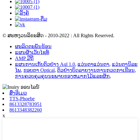
© ສະຫງວນລິຂະສິດ - 2010-2022 : All Rights Reserved.
ຜະລິດຕະພັນຮ້ອນ
ແຜນຜັງເວັບໄຊທ໌
AMP ມືຖື
ແຜນການເກັບຕົວຢ່າງ Aql 1.0
,
ແວ່ນຕາແວ່ນຕາ
,
ແວ່ນຕານິລະ
ໄພ
,
ຂອບຕາ Optical
,
ຕົວຢ່າງບົດລາຍງານການກວດກາເຮືອນ
,
ການຄວບຄຸມຄຸນນະພາບຂອງຫມາກໄມ້ແລະຜັກ
,
ສົ່ງອີເມວ
TTS-Phoebe
8613328783951
8613348382260
x