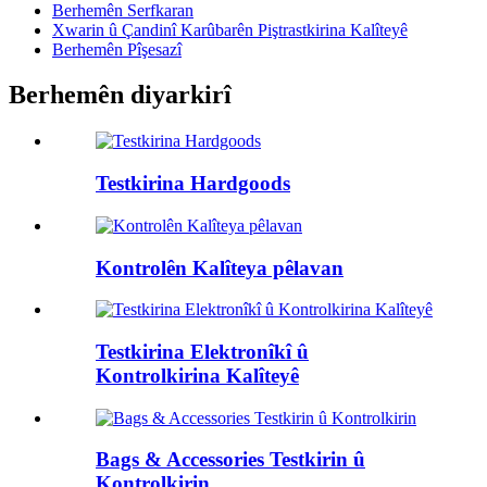
Berhemên Serfkaran
Xwarin û Çandinî Karûbarên Piştrastkirina Kalîteyê
Berhemên Pîşesazî
Berhemên diyarkirî
Testkirina Hardgoods
Kontrolên Kalîteya pêlavan
Testkirina Elektronîkî û
Kontrolkirina Kalîteyê
Bags & Accessories Testkirin û
Kontrolkirin