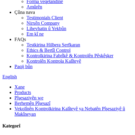
Forma veqetandinê
Amûrên
Çûna nava
Testimonials Client
Nirxên Company
Lihevhatin û Yekbûn
Em kî ne
FAQs
Testkirina Hilbera Serfkaran
Ethics & Bertîl Control
Kontrolkirina Fabrîkê & Kontrolên Pêşkêşker
Kontrolên Kontrola Kalîteyê
Paqij bûn
English
Xane
Products
Pîşesaziyên we
Berhemên Pîşesazî
Vekolînên Kontrolkirina Kalîteyê ya Nebatên Pîşesaziyê û
Makîneyan
Kategorî