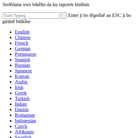
Serlêdana xwe bihêlin da ku raporek bistînin.
Enter ji bo lêgerînê an ESC ji bo
girtinê bitikîne
English
Chinese
French
German
Portuguese
Spanish
Russian
Japanese
Korean
Arabic
Irish
Greek
Turkish
Italian
Danish
Romanian
Indonesian
Czech
Afrikaans
Swedish