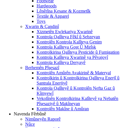
Footwear
Hardgoods
Lênêrîna Kesane & Kozmetîk
Textile & Apparel
Toys
Xwarin & Çandinî
Xizmetên Ewlekariya Xwarinê
Kontrola Qalîteya Fêkî û Sebzeyan
Kontrolên Kontrola Kalîteya Genim
Kontrola Kalîteya Goşt Û Mirîşk
Kontrolkirina Qalîteya Pesticide û Fumigation
Kontrola Kalîteya Xwarinê ya Pêvajoyî
Kontrola Kalîteya Deryayê
Berhemên Pîşesazî
Kontrolên Amûrên Avakirinê & Materyal
Kontrolkirin û Kontrolkirina Qalîteya Enerjî û
Santrala Enerjiyê
Kontrola Qalîteyê û Kontrolên Nefta Gaz û
Kîmyewî
Vekolînên Kontrolkirina Kalîteyê ya Nebatên
Pîşesaziyê û Makîneyan
Kontrolên Makîne û Amûran
Navenda Fêrbûnê
Nimûneyên Raporê
Nûçe