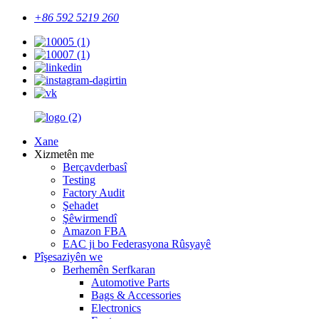
+86 592 5219 260
Xane
Xizmetên me
Berçavderbasî
Testing
Factory Audit
Şehadet
Şêwirmendî
Amazon FBA
EAC ji bo Federasyona Rûsyayê
Pîşesaziyên we
Berhemên Serfkaran
Automotive Parts
Bags & Accessories
Electronics