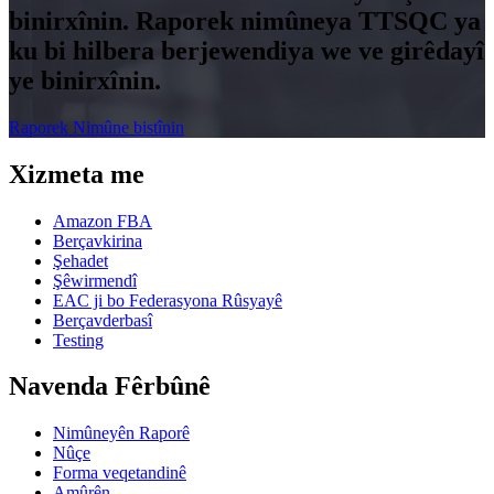
binirxînin. Raporek nimûneya TTSQC ya
ku bi hilbera berjewendiya we ve girêdayî
ye binirxînin.
Raporek Nimûne bistînin
Xizmeta me
Amazon FBA
Berçavkirina
Şehadet
Şêwirmendî
EAC ji bo Federasyona Rûsyayê
Berçavderbasî
Testing
Navenda Fêrbûnê
Nimûneyên Raporê
Nûçe
Forma veqetandinê
Amûrên