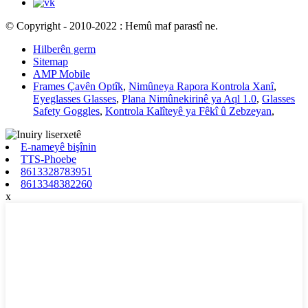
© Copyright - 2010-2022 : Hemû maf parastî ne.
Hilberên germ
Sitemap
AMP Mobile
Frames Çavên Optîk
,
Nimûneya Rapora Kontrola Xanî
,
Eyeglasses Glasses
,
Plana Nimûnekirinê ya Aql 1.0
,
Glasses
Safety Goggles
,
Kontrola Kalîteyê ya Fêkî û Zebzeyan
,
E-nameyê bişînin
TTS-Phoebe
8613328783951
8613348382260
x