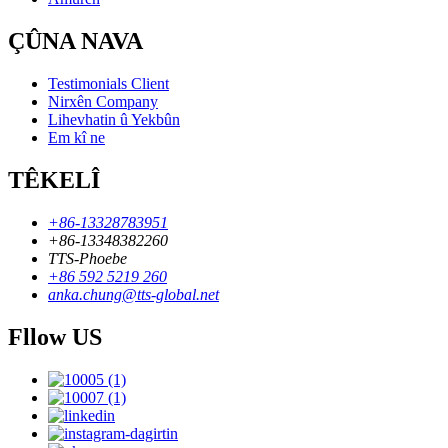
ÇÛNA NAVA
Testimonials Client
Nirxên Company
Lihevhatin û Yekbûn
Em kî ne
TÊKELÎ
+86-13328783951
+86-13348382260
TTS-Phoebe
+86 592 5219 260
anka.chung@tts-global.net
Fllow US