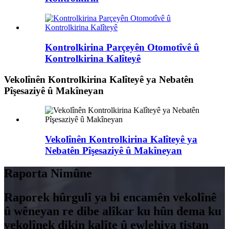
Kontrolkirina Parçeyên Otomotîvê û
Kontrolkirina Kalîteyê
Vekolînên Kontrolkirina Kalîteyê ya Nebatên
Pîşesaziyê û Makîneyan
Vekolînên Kontrolkirina Kalîteyê ya
Nebatên Pîşesaziyê û Makîneyan
Raporta Nimûne
Raporek hûrgulî ya bi encamên vekolînê
û wêneyan re dibe alîkar ku hûn dema ku
vekolînek dikin kalîte û ewlehiya tiştan