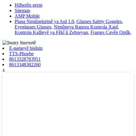
Hilberên germ
Sitemap
AMP Mobile
Plana Nimûnekirinê ya Aql 1.0
,
Glasses Safety Goggles
,
Eyeglasses Glasses
,
Nimûneya Rapora Kontrola Xanî
,
Kontrola Kalîteyê ya Fêkî û Zebzeyan
,
Frames Çavên Optîk
,
E-nameyê bişînin
TTS-Phoebe
8613328783951
8613348382260
x