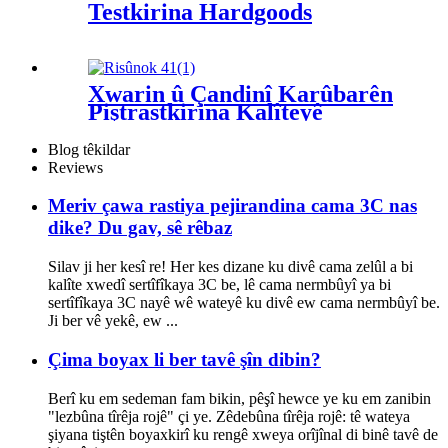
Testkirina Hardgoods
Xwarin û Çandinî Karûbarên
Piştrastkirina Kalîteyê
Blog têkildar
Reviews
Meriv çawa rastiya pejirandina cama 3C nas
dike? Du gav, sê rêbaz
Silav ji her kesî re! Her kes dizane ku divê cama zelûl a bi
kalîte xwedî sertîfîkaya 3C be, lê cama nermbûyî ya bi
sertîfîkaya 3C nayê wê wateyê ku divê ew cama nermbûyî be.
Ji ber vê yekê, ew ...
Çima boyax li ber tavê şîn dibin?
Berî ku em sedeman fam bikin, pêşî hewce ye ku em zanibin
"lezbûna tîrêja rojê" çi ye. Zêdebûna tîrêja rojê: tê wateya
şiyana tiştên boyaxkirî ku rengê xweya orîjînal di binê tavê de