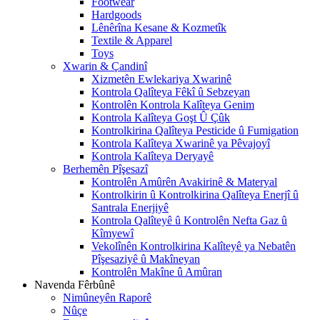
Footwear
Hardgoods
Lênêrîna Kesane & Kozmetîk
Textile & Apparel
Toys
Xwarin & Çandinî
Xizmetên Ewlekariya Xwarinê
Kontrola Qalîteya Fêkî û Sebzeyan
Kontrolên Kontrola Kalîteya Genim
Kontrola Kalîteya Goşt Û Çûk
Kontrolkirina Qalîteya Pesticide û Fumigation
Kontrola Kalîteya Xwarinê ya Pêvajoyî
Kontrola Kalîteya Deryayê
Berhemên Pîşesazî
Kontrolên Amûrên Avakirinê & Materyal
Kontrolkirin û Kontrolkirina Qalîteya Enerjî û
Santrala Enerjiyê
Kontrola Qalîteyê û Kontrolên Nefta Gaz û
Kîmyewî
Vekolînên Kontrolkirina Kalîteyê ya Nebatên
Pîşesaziyê û Makîneyan
Kontrolên Makîne û Amûran
Navenda Fêrbûnê
Nimûneyên Raporê
Nûçe