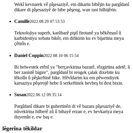
Wekî kevnarek vê pîşesaziyê, em dikarin bibêjin ku pargîdanî
dikare di pîşesaziyê de bibe pêşeng, wan rast hilbijêrin.
Camille
2022.08.29 07:53:53
Teknolojiya superb, karûbarê piştî firotanê ya bêkêmasî û
karbidestiya xebata bikêr, em difikirin ku ev bijartina meya
çêtirîn e.
Daniel Coppin
2022.08.10 06:15:54
Bi helwestek erênî ya "berçavkirina bazarê, rêzgirtina adetê, li
ber zanistê bigire", pargîdanî bi rengek çalak dixebite ku
lêkolîn û pêşkeftinê bike. Hêvîdarim ku em pêwendiyek
karsaziya pêşerojê hebe û serkeftinek hevbeş bi dest bixin.
Susan
2022.06.12 09:35:14
Pargîdanî dikare bi guhertinên di vê bazara pîşesaziyê de,
nûvekirina hilberê zû û bihayê erzan e, ev hevkariya meya
duyemîn e, ew baş e.
lêgerîna têkildar