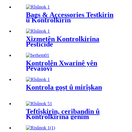
Bags & Accessories Testkirin
û Kontrolkirin
Xizmetên Kontrolkirina
Pesticide
Kontrolên Xwarinê yên
Pêvajoyî
Kontrola goşt û mirîşkan
Teftîşkirin, ceribandin û
Kontrolkirina genim