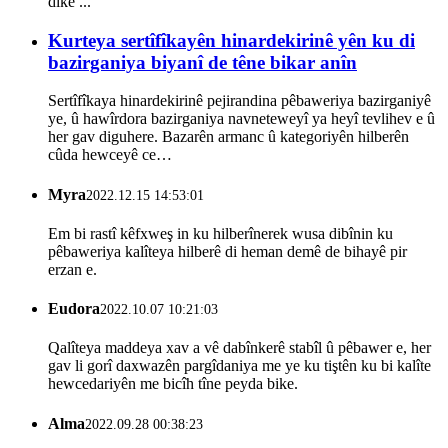
dike ...
Kurteya sertîfîkayên hinardekirinê yên ku di
bazirganiya biyanî de têne bikar anîn
Sertîfîkaya hinardekirinê pejirandina pêbaweriya bazirganiyê
ye, û hawîrdora bazirganiya navneteweyî ya heyî tevlihev e û
her gav diguhere. Bazarên armanc û kategoriyên hilberên
cûda hewceyê ce…
Myra
2022.12.15 14:53:01
Em bi rastî kêfxweş in ku hilberînerek wusa dibînin ku
pêbaweriya kalîteya hilberê di heman demê de bihayê pir
erzan e.
Eudora
2022.10.07 10:21:03
Qalîteya maddeya xav a vê dabînkerê stabîl û pêbawer e, her
gav li gorî daxwazên pargîdaniya me ye ku tiştên ku bi kalîte
hewcedariyên me bicîh tîne peyda bike.
Alma
2022.09.28 00:38:23