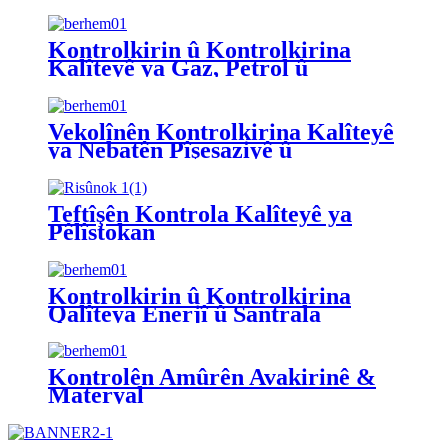
Kalîteyê
Kontrolkirin û Kontrolkirina
Kalîteyê ya Gaz, Petrol û
Kîmyewî
Vekolînên Kontrolkirina Kalîteyê
ya Nebatên Pîşesaziyê û
Makîneyan
Teftîşên Kontrola Kalîteyê ya
Pêlîstokan
Kontrolkirin û Kontrolkirina
Qalîteya Enerjî û Santrala
Enerjiyê
Kontrolên Amûrên Avakirinê &
Materyal