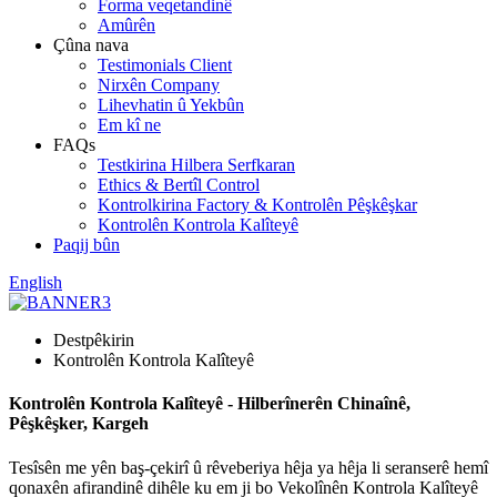
Forma veqetandinê
Amûrên
Çûna nava
Testimonials Client
Nirxên Company
Lihevhatin û Yekbûn
Em kî ne
FAQs
Testkirina Hilbera Serfkaran
Ethics & Bertîl Control
Kontrolkirina Factory & Kontrolên Pêşkêşkar
Kontrolên Kontrola Kalîteyê
Paqij bûn
English
Destpêkirin
Kontrolên Kontrola Kalîteyê
Kontrolên Kontrola Kalîteyê - Hilberînerên Chinaînê,
Pêşkêşker, Kargeh
Tesîsên me yên baş-çekirî û rêveberiya hêja ya hêja li seranserê hemî
qonaxên afirandinê dihêle ku em ji bo Vekolînên Kontrola Kalîteyê