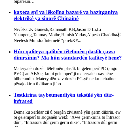
biparêzin…
kaxeza spî ya lêkolîna bazarê ya bazirganiya
elektrîkê ya sînorê Chinaînê
Nivîskar:K Ganesh,Ramanath KB,Jason D Li,Li
Yuanpeng,Tanmay Mothe,Hanish Yadav,Alpesh Chaddha和
Neelesh Mundra Înternetê "pirek&#...
Hûn qalîteya qalibên têlefonên plastîk çawa
dinirxînin? Ma hûn standardên kalîteyê hene?
Materyalên dozên têlefonên plastîk bi gelemperî PC (ango
PVC) an ABS e, ku bi gelemperî ji materyalên xav têne
hilberandin. Materyalên xav dozên PC-yê ne ku nehatine
pêvajo kirin û dikarin ji bo ...
Testkirina taybetmendiyên tekstîlê yên dûr-
infrared
Dema ku xerîdar cil û bergên zivistanê yên germ dikirin, ew
bi gelemperî bi sloganên wekî: "Xwe germkirina bi înfrasor
dûr", "Infrasora dûr çerm germ dike", "Infrasora dûr germ