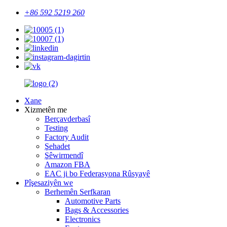
+86 592 5219 260
Xane
Xizmetên me
Berçavderbasî
Testing
Factory Audit
Şehadet
Şêwirmendî
Amazon FBA
EAC ji bo Federasyona Rûsyayê
Pîşesaziyên we
Berhemên Serfkaran
Automotive Parts
Bags & Accessories
Electronics