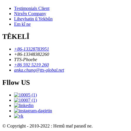
Testimonials Client
Nirxên Company
Lihevhatin û Yekbûn
Em kî ne
TÊKELÎ
+86-13328783951
+86-13348382260
TTS-Phoebe
+86 592 5219 260
anka.chung@tts-global.net
Fllow US
© Copyright - 2010-2022 : Hemû maf parastî ne.