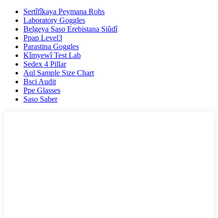
Sertîfîkaya Peymana Rohs
Laboratory Goggles
Belgeya Saso Erebistana Siûdî
Ppap Level3
Parastina Goggles
Kîmyewî Test Lab
Sedex 4 Pillar
Aql Sample Size Chart
Bsci Audit
Ppe Glasses
Saso Saber