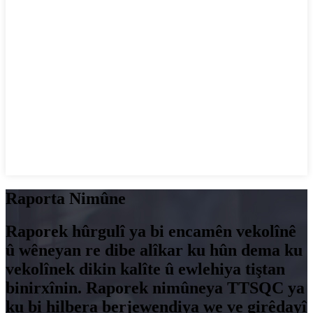
Raporta Nimûne
Raporek hûrgulî ya bi encamên vekolînê
û wêneyan re dibe alîkar ku hûn dema ku
vekolînek dikin kalîte û ewlehiya tiştan
binirxînin. Raporek nimûneya TTSQC ya
ku bi hilbera berjewendiya we ve girêdayî