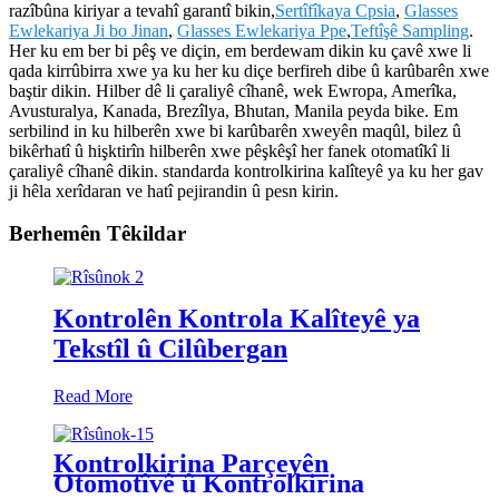
razîbûna kiriyar a tevahî garantî bikin,
Sertîfîkaya Cpsia
,
Glasses
Ewlekariya Ji bo Jinan
,
Glasses Ewlekariya Ppe
,
Teftîşê Sampling
.
Her ku em ber bi pêş ve diçin, em berdewam dikin ku çavê xwe li
qada kirrûbirra xwe ya ku her ku diçe berfireh dibe û karûbarên xwe
baştir dikin. Hilber dê li çaraliyê cîhanê, wek Ewropa, Amerîka,
Avusturalya, Kanada, Brezîlya, Bhutan, Manila peyda bike. Em
serbilind in ku hilberên xwe bi karûbarên xweyên maqûl, bilez û
bikêrhatî û hişktirîn hilberên xwe pêşkêşî her fanek otomatîkî li
çaraliyê cîhanê dikin. standarda kontrolkirina kalîteyê ya ku her gav
ji hêla xerîdaran ve hatî pejirandin û pesn kirin.
Berhemên Têkildar
Kontrolên Kontrola Kalîteyê ya
Tekstîl û Cilûbergan
Read More
Kontrolkirina Parçeyên
Otomotîvê û Kontrolkirina