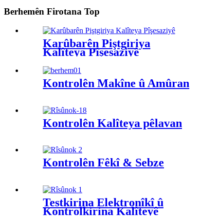
Berhemên Firotana Top
Karûbarên Piştgiriya
Kalîteya Pîşesaziyê
Kontrolên Makîne û Amûran
Kontrolên Kalîteya pêlavan
Kontrolên Fêkî & Sebze
Testkirina Elektronîkî û
Kontrolkirina Kalîteyê