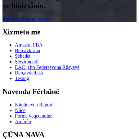
ye binirxînin.
Raporek Nimûne bistînin
Xizmeta me
Amazon FBA
Berçavkirina
Şehadet
Şêwirmendî
EAC ji bo Federasyona Rûsyayê
Berçavderbasî
Testing
Navenda Fêrbûnê
Nimûneyên Raporê
Nûçe
Forma veqetandinê
Amûrên
ÇÛNA NAVA