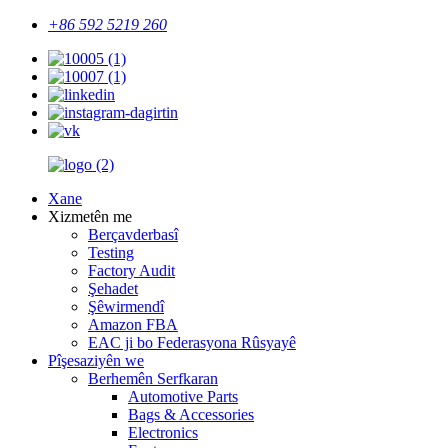
+86 592 5219 260
Xane
Xizmetên me
Berçavderbasî
Testing
Factory Audit
Şehadet
Şêwirmendî
Amazon FBA
EAC ji bo Federasyona Rûsyayê
Pîşesaziyên we
Berhemên Serfkaran
Automotive Parts
Bags & Accessories
Electronics