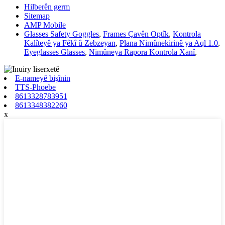
Hilberên germ
Sitemap
AMP Mobile
Glasses Safety Goggles
,
Frames Çavên Optîk
,
Kontrola
Kalîteyê ya Fêkî û Zebzeyan
,
Plana Nimûnekirinê ya Aql 1.0
,
Eyeglasses Glasses
,
Nimûneya Rapora Kontrola Xanî
,
E-nameyê bişînin
TTS-Phoebe
8613328783951
8613348382260
x