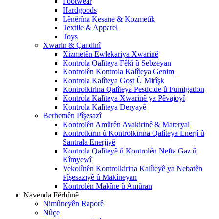
Footwear
Hardgoods
Lênêrîna Kesane & Kozmetîk
Textile & Apparel
Toys
Xwarin & Çandinî
Xizmetên Ewlekariya Xwarinê
Kontrola Qalîteya Fêkî û Sebzeyan
Kontrolên Kontrola Kalîteya Genim
Kontrola Kalîteya Goşt Û Mirîşk
Kontrolkirina Qalîteya Pesticide û Fumigation
Kontrola Kalîteya Xwarinê ya Pêvajoyî
Kontrola Kalîteya Deryayê
Berhemên Pîşesazî
Kontrolên Amûrên Avakirinê & Materyal
Kontrolkirin û Kontrolkirina Qalîteya Enerjî û
Santrala Enerjiyê
Kontrola Qalîteyê û Kontrolên Nefta Gaz û
Kîmyewî
Vekolînên Kontrolkirina Kalîteyê ya Nebatên
Pîşesaziyê û Makîneyan
Kontrolên Makîne û Amûran
Navenda Fêrbûnê
Nimûneyên Raporê
Nûçe