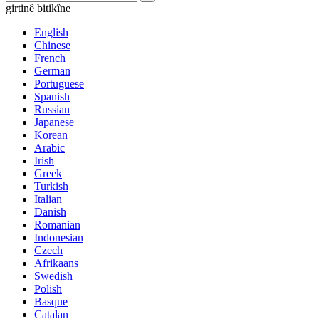
girtinê bitikîne
English
Chinese
French
German
Portuguese
Spanish
Russian
Japanese
Korean
Arabic
Irish
Greek
Turkish
Italian
Danish
Romanian
Indonesian
Czech
Afrikaans
Swedish
Polish
Basque
Catalan