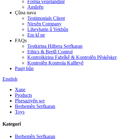
Forma veqetandinê
Amûrên
Çûna nava
Testimonials Client
Nirxên Company
Lihevhatin û Yekbûn
Em kî ne
FAQs
Testkirina Hilbera Serfkaran
Ethics & Bertîl Control
Kontrolkirina Fabrîkê & Kontrolên Pêşkêşker
Kontrolên Kontrola Kalîteyê
Paqij bûn
English
Xane
Products
Pîşesaziyên we
Berhemên Serfkaran
Toys
Kategorî
Berhemên Serfkaran