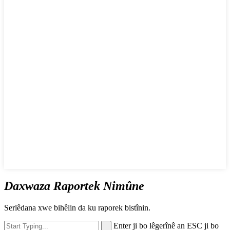
Daxwaza Raportek Nimûne
Serlêdana xwe bihêlin da ku raporek bistînin.
Enter ji bo lêgerînê an ESC ji bo