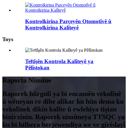
Kontrolkirina Parçeyên Otomotîvê û
Kontrolkirina Kalîteyê
Toys
Teftîşên Kontrola Kalîteyê ya
Pêlîstokan
Raporta Nimûne
Raporek hûrgulî ya bi encamên vekolînê
û wêneyan re dibe alîkar ku hûn dema ku
vekolînek dikin kalîte û ewlehiya tiştan
binirxînin. Raporek nimûneya TTSQC ya
ku bi hilbera berjewendiya we ve girêdayî