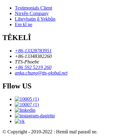
Testimonials Client
Nirxên Company
Lihevhatin û Yekbûn
Em kî ne
TÊKELÎ
+86-13328783951
+86-13348382260
TTS-Phoebe
+86 592 5219 260
anka.chung@tts-global.net
Fllow US
© Copyright - 2010-2022 : Hemû maf parastî ne.