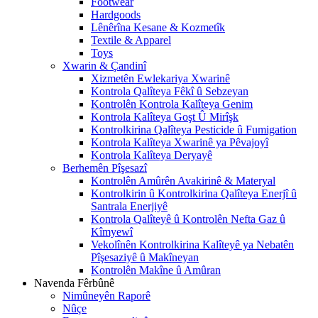
Footwear
Hardgoods
Lênêrîna Kesane & Kozmetîk
Textile & Apparel
Toys
Xwarin & Çandinî
Xizmetên Ewlekariya Xwarinê
Kontrola Qalîteya Fêkî û Sebzeyan
Kontrolên Kontrola Kalîteya Genim
Kontrola Kalîteya Goşt Û Mirîşk
Kontrolkirina Qalîteya Pesticide û Fumigation
Kontrola Kalîteya Xwarinê ya Pêvajoyî
Kontrola Kalîteya Deryayê
Berhemên Pîşesazî
Kontrolên Amûrên Avakirinê & Materyal
Kontrolkirin û Kontrolkirina Qalîteya Enerjî û
Santrala Enerjiyê
Kontrola Qalîteyê û Kontrolên Nefta Gaz û
Kîmyewî
Vekolînên Kontrolkirina Kalîteyê ya Nebatên
Pîşesaziyê û Makîneyan
Kontrolên Makîne û Amûran
Navenda Fêrbûnê
Nimûneyên Raporê
Nûçe