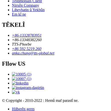
Testimonials Client
Nirxên Company
Lihevhatin û Yekbûn
Em kî ne
TÊKELÎ
+86-13328783951
+86-13348382260
TTS-Phoebe
+86 592 5219 260
anka.chung@tts-global.net
Fllow US
© Copyright - 2010-2022 : Hemû maf parastî ne.
Hilberên germ