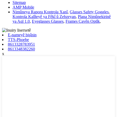
Sitemap
AMP Mobile
Nimûneya Rapora Kontrola Xanî
,
Glasses Safety Goggles
,
Kontrola Kalîteyê ya Fêkî û Zebzeyan
,
Plana Nimûnekirinê
ya Aql 1.0
,
Eyeglasses Glasses
,
Frames Çavên Optîk
,
E-nameyê bişînin
TTS-Phoebe
8613328783951
8613348382260
x