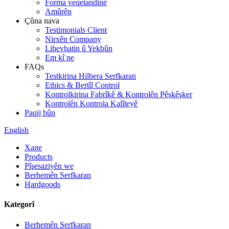
Forma veqetandinê
Amûrên
Çûna nava
Testimonials Client
Nirxên Company
Lihevhatin û Yekbûn
Em kî ne
FAQs
Testkirina Hilbera Serfkaran
Ethics & Bertîl Control
Kontrolkirina Fabrîkê & Kontrolên Pêşkêşker
Kontrolên Kontrola Kalîteyê
Paqij bûn
English
Xane
Products
Pîşesaziyên we
Berhemên Serfkaran
Hardgoods
Kategorî
Berhemên Serfkaran