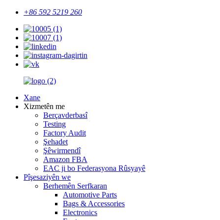
+86 592 5219 260
Xane
Xizmetên me
Berçavderbasî
Testing
Factory Audit
Şehadet
Şêwirmendî
Amazon FBA
EAC ji bo Federasyona Rûsyayê
Pîşesaziyên we
Berhemên Serfkaran
Automotive Parts
Bags & Accessories
Electronics