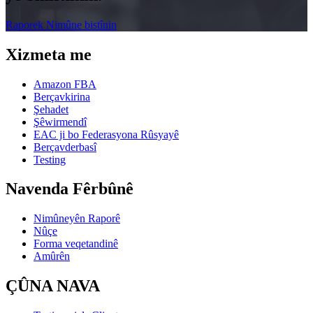
Raporek Nimûne bistînin
Xizmeta me
Amazon FBA
Berçavkirina
Şehadet
Şêwirmendî
EAC ji bo Federasyona Rûsyayê
Berçavderbasî
Testing
Navenda Fêrbûnê
Nimûneyên Raporê
Nûçe
Forma veqetandinê
Amûrên
ÇÛNA NAVA