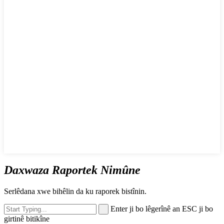
Daxwaza Raportek Nimûne
Serlêdana xwe bihêlin da ku raporek bistînin.
Enter ji bo lêgerînê an ESC ji bo
girtinê bitikîne