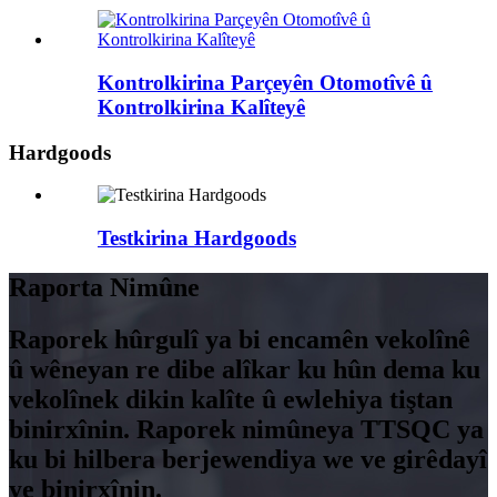
Kontrolkirina Parçeyên Otomotîvê û
Kontrolkirina Kalîteyê
Hardgoods
Testkirina Hardgoods
Raporta Nimûne
Raporek hûrgulî ya bi encamên vekolînê
û wêneyan re dibe alîkar ku hûn dema ku
vekolînek dikin kalîte û ewlehiya tiştan
binirxînin. Raporek nimûneya TTSQC ya
ku bi hilbera berjewendiya we ve girêdayî
ye binirxînin.