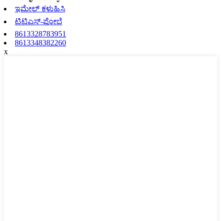
ಇಮೇಲ್ ಕಳುಹಿಸಿ
ಟಿಟಿಎಸ್-ಫೋಬೆ
8613328783951
8613348382260
x