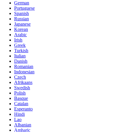
German
Portuguese
Spanish
Russian
Japanese
Korean
Arabic
Irish
Greek
Turkish
Italian
Danish
Romanian
Indonesian
Czech
Afrikaans
Swedish
Polish
Basque
Catalan
Esperanto
Hindi
Lao
Albanian
Amharic