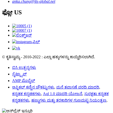
anka.chung@tts-global.net
ಫ್ಲೋ US
© ಕೃತಿಸ್ವಾಮ್ಯ - 2010-2022 : ಎಲ್ಲಾ ಹಕ್ಕುಗಳನ್ನು ಕಾಯ್ದಿರಿಸಲಾಗಿದೆ.
ಬಿಸಿ ಉತ್ಪನ್ನಗಳು
ಸೈಟ್ಮ್ಯಾಪ್
AMP ಮೊಬೈಲ್
ಆಪ್ಟಿಕಲ್ ಕಣ್ಣಿನ ಚೌಕಟ್ಟುಗಳು
,
ಮನೆ ತಪಾಸಣೆ ವರದಿ ಮಾದರಿ
,
ಕನ್ನಡಕ ಕನ್ನಡಕಗಳು
,
Aql 1.0 ಮಾದರಿ ಯೋಜನೆ
,
ಸುರಕ್ಷತಾ ಕನ್ನಡಕ
ಕನ್ನಡಕಗಳು
,
ಹಣ್ಣುಗಳು ಮತ್ತು ತರಕಾರಿಗಳ ಗುಣಮಟ್ಟ ನಿಯಂತ್ರಣ
,