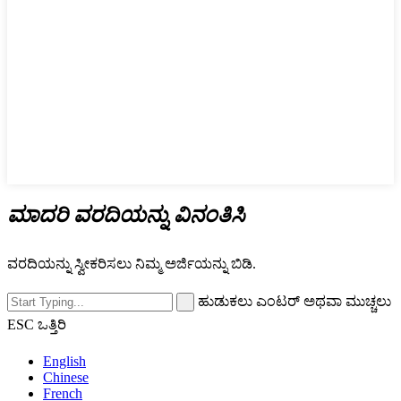
ಮಾದರಿ ವರದಿಯನ್ನು ವಿನಂತಿಸಿ
ವರದಿಯನ್ನು ಸ್ವೀಕರಿಸಲು ನಿಮ್ಮ ಅರ್ಜಿಯನ್ನು ಬಿಡಿ.
ಹುಡುಕಲು ಎಂಟರ್ ಅಥವಾ ಮುಚ್ಚಲು
ESC ಒತ್ತಿರಿ
English
Chinese
French