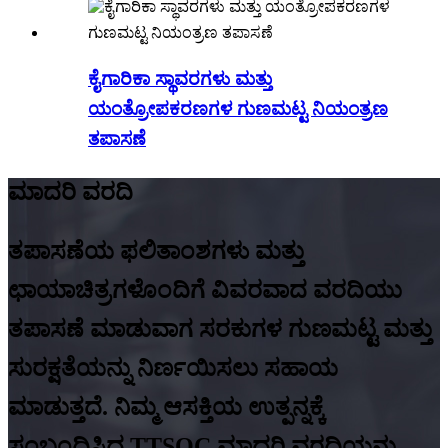
ಕೈಗಾರಿಕಾ ಸ್ಥಾವರಗಳು ಮತ್ತು
ಯಂತ್ರೋಪಕರಣಗಳ ಗುಣಮಟ್ಟ ನಿಯಂತ್ರಣ
ತಪಾಸಣೆ
ಮಾದರಿ ವರದಿ
ತಪಾಸಣೆಯ ಫಲಿತಾಂಶಗಳು ಮತ್ತು
ಛಾಯಾಚಿತ್ರಗಳೊಂದಿಗೆ ವಿವರವಾದ ವರದಿಯು
ತಪಾಸಣೆ ಮಾಡುವಾಗ ಸರಕುಗಳ ಗುಣಮಟ್ಟ ಮತ್ತು
ಸುರಕ್ಷತೆಯನ್ನು ನಿರ್ಣಯಿಸಲು ಸಹಾಯ
ಮಾಡುತ್ತದೆ. ನಿಮ್ಮ ಆಸಕ್ತಿಯ ಉತ್ಪನ್ನಕ್ಕೆ
ಸಂಬಂಧಿಸಿದ TTSQC ಮಾದರಿ ವರದಿಯನ್ನು