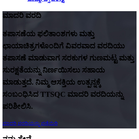
ಮಾದರಿ ವರದಿ
ತಪಾಸಣೆಯ ಫಲಿತಾಂಶಗಳು ಮತ್ತು
ಛಾಯಾಚಿತ್ರಗಳೊಂದಿಗೆ ವಿವರವಾದ ವರದಿಯು
ತಪಾಸಣೆ ಮಾಡುವಾಗ ಸರಕುಗಳ ಗುಣಮಟ್ಟ ಮತ್ತು
ಸುರಕ್ಷತೆಯನ್ನು ನಿರ್ಣಯಿಸಲು ಸಹಾಯ
ಮಾಡುತ್ತದೆ. ನಿಮ್ಮ ಆಸಕ್ತಿಯ ಉತ್ಪನ್ನಕ್ಕೆ
ಸಂಬಂಧಿಸಿದ TTSQC ಮಾದರಿ ವರದಿಯನ್ನು
ಪರಿಶೀಲಿಸಿ.
ಮಾದರಿ ವರದಿಯನ್ನು ಪಡೆಯಿರಿ
ನಮ್ಮ ಸೇವೆ