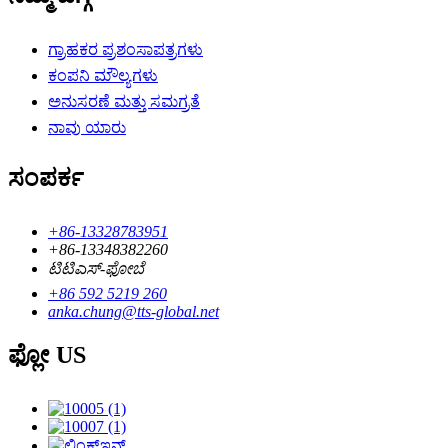
ಗ್ರಾಹಕರ ಪ್ರಶಂಸಾಪತ್ರಗಳು
ಕಂಪನಿ ಮೌಲ್ಯಗಳು
ಅನುಸರಣೆ ಮತ್ತು ಸಮಗ್ರತೆ
ನಾವು ಯಾರು
ಸಂಪರ್ಕ
+86-13328783951
+86-13348382260
ಟಿಟಿಎಸ್-ಫೋಬೆ
+86 592 5219 260
anka.chung@tts-global.net
ಫ್ಲೋ US