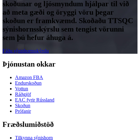
skoðunar og ljósmyndum hjálpar til við
að meta gæði og öryggi vöru þegar
skoðun er framkvæmd. Skoðaðu TTSQC
sýnishornsskýrslu sem tengist vörunni
sem þú hefur áhuga á.
Fáðu sýnishornsskýrslu
Þjónustan okkar
Amazon FBA
Endurskoðun
Vottun
Ráðgjöf
EAC fyrir Rússland
Skoðun
Prófanir
Fræðslumiðstöð
Tilkynna sýnishorn