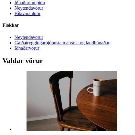
Iðnaðurinn þinn
Neytendavörur
Bílavarahlutir
Flokkar
Neytendavörur
Gæðatryggingarþjónusta matvæla og landbúnaðar
Iðnaðarvörur
Valdar vörur