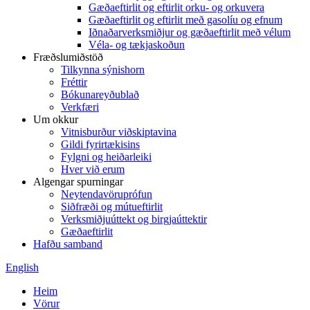
Gæðaeftirlit og eftirlit orku- og orkuvera
Gæðaeftirlit og eftirlit með gasolíu og efnum
Iðnaðarverksmiðjur og gæðaeftirlit með vélum
Véla- og tækjaskoðun
Fræðslumiðstöð
Tilkynna sýnishorn
Fréttir
Bókunareyðublað
Verkfæri
Um okkur
Vitnisburður viðskiptavina
Gildi fyrirtækisins
Fylgni og heiðarleiki
Hver við erum
Algengar spurningar
Neytendavöruprófun
Siðfræði og mútueftirlit
Verksmiðjuúttekt og birgjaúttektir
Gæðaeftirlit
Hafðu samband
English
Heim
Vörur