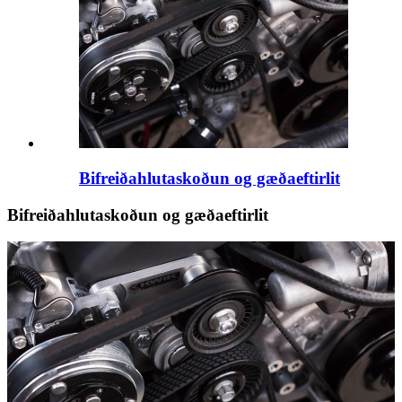
Bifreiðahlutaskoðun og gæðaeftirlit
Bifreiðahlutaskoðun og gæðaeftirlit