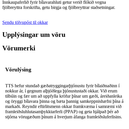
Innkaupaferlið fyrir bílavarahluti getur verið flókið vegna
fjölbreyttra forskrifta, getu birgja og fjölbreyttrar staðsetningar.
Sendu tölvupóst til okkar
Upplýsingar um vöru
Vörumerki
Vörulýsing
TTS hefur stundað gæðatryggingarþjónustu fyrir bílaiðnaðinn í
nokkur ár, í gegnum alþjóðlega þjónustustaði okkar. Við erum
tilbúin og fær um að uppfylla kröfur þínar um gæði, áreiðanleika
og öryggi bílavara þinna og bæta þannig samkeppnishæfni þína á
markaði. Reyndir eftirlitsmenn okkar framkvæma í samræmi við
framleiðsluhlutasamþykktarferli (PPAP) og geta hjálpað þér að
stjórna vörugæðum þínum á hverjum áfanga framleiðsluferlisins.