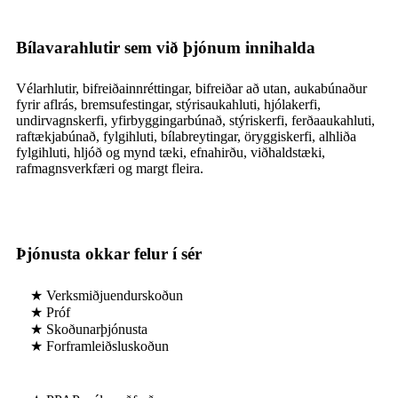
Bílavarahlutir sem við þjónum innihalda
Vélarhlutir, bifreiðainnréttingar, bifreiðar að utan, aukabúnaður
fyrir aflrás, bremsufestingar, stýrisaukahluti, hjólakerfi,
undirvagnskerfi, yfirbyggingarbúnað, stýriskerfi, ferðaaukahluti,
raftækjabúnað, fylgihluti, bílabreytingar, öryggiskerfi, alhliða
fylgihluti, hljóð og mynd tæki, efnahirðu, viðhaldstæki,
rafmagnsverkfæri og margt fleira.
Þjónusta okkar felur í sér
★ Verksmiðjuendurskoðun
★ Próf
★ Skoðunarþjónusta
★ Forframleiðsluskoðun