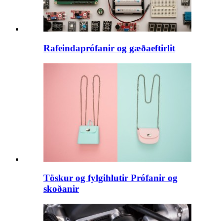
Rafeindaprófanir og gæðaeftirlit
Töskur og fylgihlutir Prófanir og
skoðanir