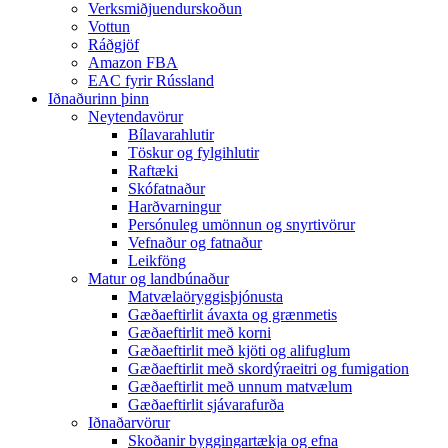
Verksmiðjuendurskoðun
Vottun
Ráðgjöf
Amazon FBA
EAC fyrir Rússland
Iðnaðurinn þinn
Neytendavörur
Bílavarahlutir
Töskur og fylgihlutir
Raftæki
Skófatnaður
Harðvarningur
Persónuleg umönnun og snyrtivörur
Vefnaður og fatnaður
Leikföng
Matur og landbúnaður
Matvælaöryggisþjónusta
Gæðaeftirlit ávaxta og grænmetis
Gæðaeftirlit með korni
Gæðaeftirlit með kjöti og alifuglum
Gæðaeftirlit með skordýraeitri og fumigation
Gæðaeftirlit með unnum matvælum
Gæðaeftirlit sjávarafurða
Iðnaðarvörur
Skoðanir byggingartækja og efna