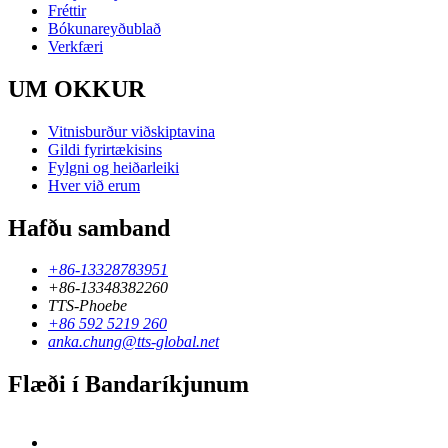
Fréttir
Bókunareyðublað
Verkfæri
UM OKKUR
Vitnisburður viðskiptavina
Gildi fyrirtækisins
Fylgni og heiðarleiki
Hver við erum
Hafðu samband
+86-13328783951
+86-13348382260
TTS-Phoebe
+86 592 5219 260
anka.chung@tts-global.net
Flæði í Bandaríkjunum