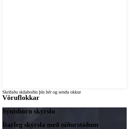
Skrifaðu skilaboðin þín hér og sendu okkur
Vöruflokkar
Sýnishorn skýrslu
Ítarleg skýrsla með niðurstöðum