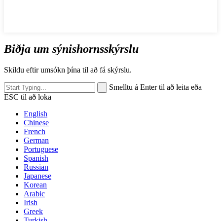
Biðja um sýnishornsskýrslu
Skildu eftir umsókn þína til að fá skýrslu.
Smelltu á Enter til að leita eða
ESC til að loka
English
Chinese
French
German
Portuguese
Spanish
Russian
Japanese
Korean
Arabic
Irish
Greek
Turkish