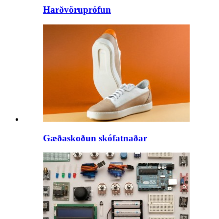
Harðvöruprófun
Gæðaskoðun skófatnaðar