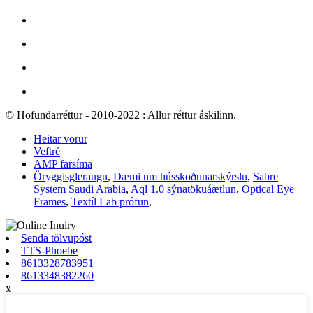
© Höfundarréttur - 2010-2022 : Allur réttur áskilinn.
Heitar vörur
Veftré
AMP farsíma
Öryggisgleraugu
,
Dæmi um hússkoðunarskýrslu
,
Sabre
System Saudi Arabia
,
Aql 1.0 sýnatökuáætlun
,
Optical Eye
Frames
,
Textíl Lab prófun
,
Senda tölvupóst
TTS-Phoebe
8613328783951
8613348382260
x