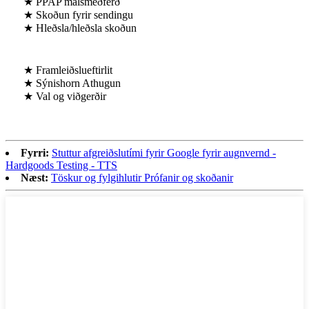
★ PPAP málsmeðferð
★ Skoðun fyrir sendingu
★ Hleðsla/hleðsla skoðun
★ Framleiðslueftirlit
★ Sýnishorn Athugun
★ Val og viðgerðir
Fyrri:
Stuttur afgreiðslutími fyrir Google fyrir augnvernd -
Hardgoods Testing - TTS
Næst:
Töskur og fylgihlutir Prófanir og skoðanir