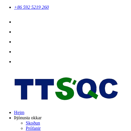
+86 592 5219 260
Heim
Þjónusta okkar
Skoðun
Prófanir