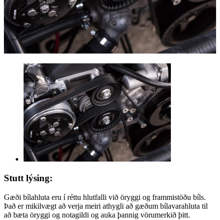
Stutt lýsing:
Gæði bílahluta eru í réttu hlutfalli við öryggi og frammistöðu bíls.
Það er mikilvægt að verja meiri athygli að gæðum bílavarahluta til
að bæta öryggi og notagildi og auka þannig vörumerkið þitt.