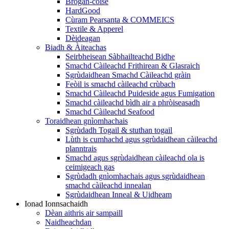
Brògan-coise
HardGood
Cùram Pearsanta & COMMEICS
Textile & Apperel
Dèideagan
Biadh & Àiteachas
Seirbheisean Sàbhailteachd Bidhe
Smachd Càileachd Frithirean & Glasraich
Sgrùdaidhean Smachd Càileachd gràin
Feòil is smachd càileachd crùbach
Smachd Càileachd Puideside agus Fumigation
Smachd càileachd bìdh air a phròiseasadh
Smachd Càileachd Seafood
Toraidhean gnìomhachais
Sgrùdadh Togail & stuthan togail
Lùth is cumhachd agus sgrùdaidhean càileachd
planntrais
Smachd agus sgrùdaidhean càileachd ola is
ceimigeach gas
Sgrùdadh gnìomhachais agus sgrùdaidhean
smachd càileachd innealan
Sgrùdaidhean Inneal & Uidheam
Ionad Ionnsachaidh
Dèan aithris air sampaill
Naidheachdan