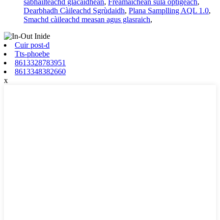
sàbhailteachd glacaidhean
,
Frèamaichean sùla optigeach
,
Dearbhadh Càileachd Sgrùdaidh
,
Plana Samplling AQL 1.0
,
Smachd càileachd measan agus glasraich
,
Cuir post-d
Tts-phoebe
8613328783951
8613348382660
x