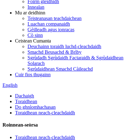
Foirm gleidhidh
Innealan
Mu ar deidhinn
Teisteanasan teachdaichean
Luachan companaidh
Gèilleadh agus ionracas
Cò sinn
Ceistean Cumanta
Deuchainn toraidh luchd-cleachdaidh
Smachd Beusachd & Brìby
Sgrùdadh Sgrùdaidh Factaraidh & Sgrùdaidhean
Solarach
Sgrùdaidhean Smachd Càileachd
Cuir fios thugainn
English
Dachaigh
Toraidhean
Do ghnìomhachasan
Toraidhean neach-cleachdaidh
Roinnean-seòrsa
Toraidhean neach-cleachdaidh