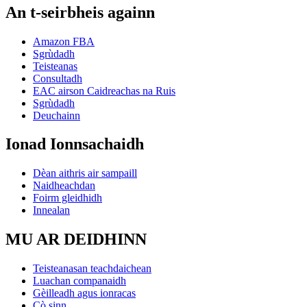
An t-seirbheis againn
Amazon FBA
Sgrùdadh
Teisteanas
Consultadh
EAC airson Caidreachas na Ruis
Sgrùdadh
Deuchainn
Ionad Ionnsachaidh
Dèan aithris air sampaill
Naidheachdan
Foirm gleidhidh
Innealan
MU AR DEIDHINN
Teisteanasan teachdaichean
Luachan companaidh
Gèilleadh agus ionracas
Cò sinn