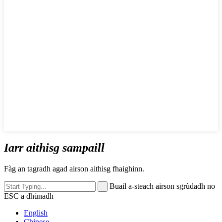
Iarr aithisg sampaill
Fàg an tagradh agad airson aithisg fhaighinn.
Buail a-steach airson sgrùdadh no
ESC a dhùnadh
English
Chinese