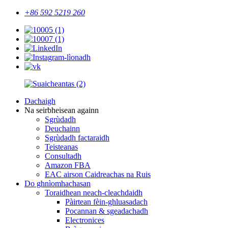
+86 592 5219 260
Dachaigh
Na seirbheisean againn
Sgrùdadh
Deuchainn
Sgrùdadh factaraidh
Teisteanas
Consultadh
Amazon FBA
EAC airson Caidreachas na Ruis
Do ghnìomhachasan
Toraidhean neach-cleachdaidh
Pàirtean fèin-ghluasadach
Pocannan & sgeadachadh
Electronices