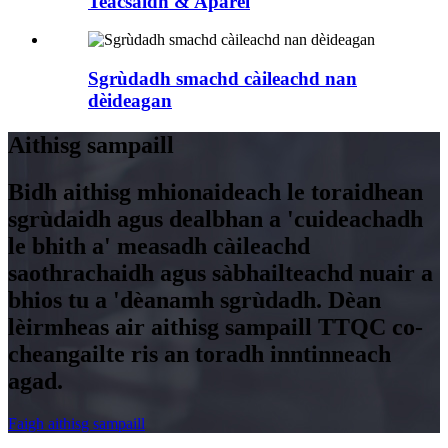
Teacsaidh & Aparel
Sgrùdadh smachd càileachd nan
dèideagan
Aithisg sampaill
Bidh aithisg mhionaideach le toraidhean
sgrùdaidh agus dealbhan a 'cuideachadh
le bhith a' measadh càileachd
saothrachaidh agus sàbhailteachd nuair a
bhios tu a 'dèanamh sgrùdadh. Dèan
lèirmheas air aithisg sampaill TTQC co-
cheangailte ris an toradh inntinneach
agad.
Faigh aithisg sampaill