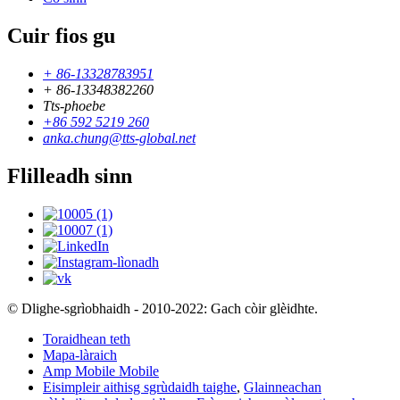
Cuir fios gu
+ 86-13328783951
+ 86-13348382260
Tts-phoebe
+86 592 5219 260
anka.chung@tts-global.net
Flilleadh sinn
© Dlighe-sgrìobhaidh - 2010-2022: Gach còir glèidhte.
Toraidhean teth
Mapa-làraich
Amp Mobile Mobile
Eisimpleir aithisg sgrùdaidh taighe
,
Glainneachan