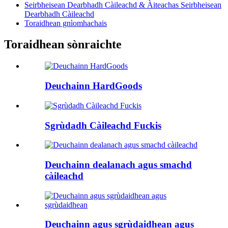
Seirbheisean Dearbhadh Càileachd & Àiteachas Seirbheisean
Dearbhadh Càileachd
Toraidhean gnìomhachais
Toraidhean sònraichte
Deuchainn HardGoods
Sgrùdadh Càileachd Fuckis
Deuchainn dealanach agus smachd
càileachd
Deuchainn agus sgrùdaidhean agus