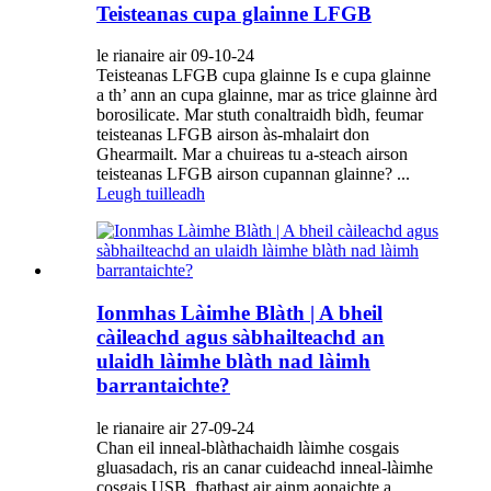
Teisteanas cupa glainne LFGB
le rianaire air 09-10-24
Teisteanas LFGB cupa glainne Is e cupa glainne
a th’ ann an cupa glainne, mar as trice glainne àrd
borosilicate. Mar stuth conaltraidh bìdh, feumar
teisteanas LFGB airson às-mhalairt don
Ghearmailt. Mar a chuireas tu a-steach airson
teisteanas LFGB airson cupannan glainne? ...
Leugh tuilleadh
Ionmhas Làimhe Blàth | A bheil
càileachd agus sàbhailteachd an
ulaidh làimhe blàth nad làimh
barrantaichte?
le rianaire air 27-09-24
Chan eil inneal-blàthachaidh làimhe cosgais
gluasadach, ris an canar cuideachd inneal-làimhe
cosgais USB, fhathast air ainm aonaichte a