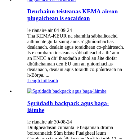
Deuchainn teisteanas KEMA airson
plugaichean is socaidean
le rianaire air 04-09-24
Tha KEMA-KEUR na shamhla sàbhailteachd
aithnichte gu farsaing anns a’ ghnìomhachas
dealanach, dealain agus toraidhean co-phàirteach.
Is e comharra teisteanas sàbhailteachd a th’ ann
an ENEC a dh’ fhaodadh a dhol an àite diofar
dhùthchannan den EU ann an gnìomhachas
dealanach, dealain agus toraidh co-phàirteach na
h-Eòrpa. ...
Leugh tuilleadh
Sgrùdadh backpack agus baga-
làimhe
le rianaire air 30-08-24
Duilgheadasan cumanta le bagannan-droma
boireannaich Sùm briste Fuaigheal leum
Comharra stain Snàth tarraing Snàth garbh Chan