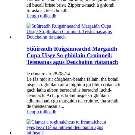
eil bucall briste briste Zipper a-mach à gnìomh
furasta a chleachdadh.
Leugh tuilleadh
Stiùireadh Ruigsinneachd Margaidh
Cupa Uisge So-ghiùlain Cruinneil:
Teisteanas agus Deuchainn riatanach
le rianaire air 28-08-24
Le fàs mòr air dòighean-beatha fallain, tha botail
uisge so-ghiùlain air a thighinn gu bhith riatanach
gach latha airson barrachd is barrachd luchd-
ceannach. Ach, gus botail uisge so-ghiùlain
adhartachadh gu margaidh na cruinne, tha sreath
de theisteanasan a...
Leugh tuilleadh