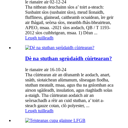
le rianaire air 02-12-24
Tha nithean deuchainn sìos a’ toirt a-steach:
Susbaint sìos (susbaint sìos), meud lìonaidh,
fluffiness, glainead, caitheamh ocsaidean, ìre geir
air fhàgail, seòrsa sìos, meanbh-fhàs-bheairtean,
APEO, msaa. -2021 sìos aodach, QB / T 1193-
2012 sìos cuibhrigean, msaa. 1) Dèan ...
Leugh tuilleadh
Dè na stuthan sgrùdaidh cùirtearan?
le rianaire air 16-10-24
Tha cùirtearan air an dèanamh le aodach, anart,
snàth, siotaichean alùmanum, sliseagan fiodha,
stuthan meatailt, msaa, agus tha na gnìomhan aca
airson sgàileadh, insulation, agus riaghladh solas
a-staigh. Tha cùirtearan aodaich air an
seòrsachadh a rèir an cuid stuthan, a’ toirt a-
steach gauze cotan, clò polyester, ...
Leugh tuilleadh