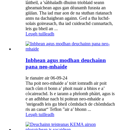
làitheil, a 'sàbhaladh dhuinn trioblaid seann
gheamaichean agus gan dèanamh furasta an
giùlan. Tha iad mar aon de na stuthan riatanach
anns na dachaighean againn. Ged a tha luchd-
solais goireasach, tha iad cuideachd cunnartach,
leis gu bheil an ...
Leugh tuilleadh
Inbhean agus modhan deuchainn
pana neo-mhaide
le rianaire air 06-09-24
Tha poit neo-mhaide a’ toirt iomradh air poit
nach cùm ri bonn a’ phoit nuair a bhios e a’
còcaireachd. Is e iarann ​​​​a phrìomh phàirt, agus is
e an adhbhar nach bi poitean neo-mhaide a
’steigeadh leis gu bheil còmhdach de chòmhdach
ris an canar“ Teflon ”air a’ bhonn ...
Leugh tuilleadh