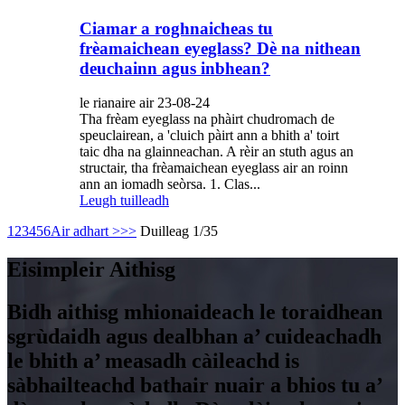
Ciamar a roghnaicheas tu
frèamaichean eyeglass? Dè na nithean
deuchainn agus inbhean?
le rianaire air 23-08-24
Tha frèam eyeglass na phàirt chudromach de
speuclairean, a 'cluich pàirt ann a bhith a' toirt
taic dha na glainneachan. A rèir an stuth agus an
structair, tha frèamaichean eyeglass air an roinn
ann an iomadh seòrsa. 1. Clas...
Leugh tuilleadh
1
2
3
4
5
6
Air adhart >
>>
Duilleag 1/35
Eisimpleir Aithisg
Bidh aithisg mhionaideach le toraidhean
sgrùdaidh agus dealbhan a’ cuideachadh
le bhith a’ measadh càileachd is
sàbhailteachd bathair nuair a bhios tu a’