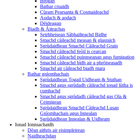
Brògan
Bathar cruaidh
Cùram Pearsanta & Cosmaideachd
Aodach & aodach
Dèideagan
Biadh & Àiteachas
Seirbheisean Sàbhailteachd Bidhe
Smachd càileachd measan & glasraich
Sgrùdaidhean Smachd Càileachd Grain
Smachd càileachd feòil is cearcan
Smachd càileachd puinnseanan agus fumigation
Smachd càileachd bìdh air a phròiseasadh
Smachd air càileachd biadh mara
Bathar gnìomhachais
Sgrùdaidhean Togail Uidheam & Stuthan
Smachd agus sgrùdadh càileachd ionad lùtha is
cumhachd
Smachd agus sgrùdadh càileachd gas Ola &
Ceimigean
Sgrùdaidhean Smachd Càileachd Lusan
Gnìomhachais agus Innealan
Sgrùdaidhean Innealan & Uidheam
Ionad Ionnsachaidh
Dèan aithris air eisimpleirean
Naidheachdan