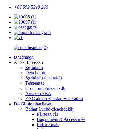
+86 592 5219 260
Dhachaigh
Ar Seirbheisean
Sgrùdadh
Deuchainn
Sgrùdadh factaraidh
Teisteanas
Co-chomhairleachadh
Amazon FBA
EAC airson Russian Federation
Do Ghnìomhachasan
Bathar Luchd-cleachdaidh
Pàirtean càr
Bagaichean & Accessories
Leictreonaic