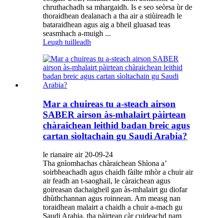
chruthachadh sa mhargaidh. Is e seo seòrsa ùr de
thoraidhean dealanach a tha air a stiùireadh le
bataraidhean agus aig a bheil gluasad teas
seasmhach a-muigh ...
Leugh tuilleadh
Mar a chuireas tu a-steach airson
SABER airson às-mhalairt pàirtean
chàraichean leithid badan breic agus
cartan sìoltachain gu Saudi Arabia?
le rianaire air 20-09-24
Tha gnìomhachas chàraichean Shìona a’
soirbheachadh agus chaidh fàilte mhòr a chuir air
air feadh an t-saoghail, le càraichean agus
goireasan dachaigheil gan às-mhalairt gu diofar
dhùthchannan agus roinnean. Am measg nan
toraidhean malairt a chaidh a chuir a-mach gu
Saudi Arabia, tha pàirtean càr cuideachd nam