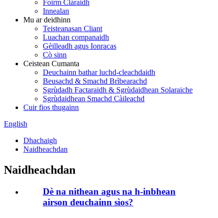
Foirm Clàraidh
Innealan
Mu ar deidhinn
Teisteanasan Cliant
Luachan companaidh
Gèilleadh agus Ionracas
Cò sinn
Ceistean Cumanta
Deuchainn bathar luchd-cleachdaidh
Beusachd & Smachd Brìbearachd
Sgrùdadh Factaraidh & Sgrùdaidhean Solaraiche
Sgrùdaidhean Smachd Càileachd
Cuir fios thugainn
English
Dhachaigh
Naidheachdan
Naidheachdan
Dè na nithean agus na h-inbhean
airson deuchainn sìos?