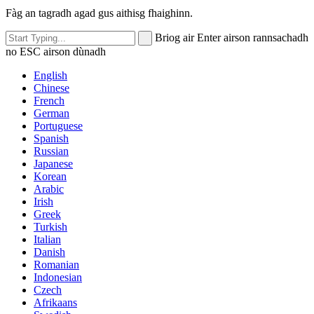
Fàg an tagradh agad gus aithisg fhaighinn.
Briog air Enter airson rannsachadh
no ESC airson dùnadh
English
Chinese
French
German
Portuguese
Spanish
Russian
Japanese
Korean
Arabic
Irish
Greek
Turkish
Italian
Danish
Romanian
Indonesian
Czech
Afrikaans