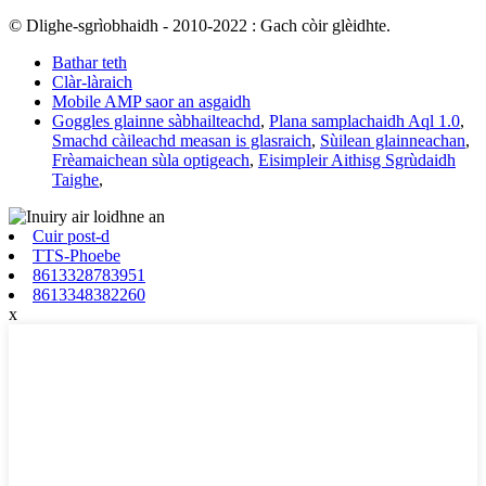
© Dlighe-sgrìobhaidh - 2010-2022 : Gach còir glèidhte.
Bathar teth
Clàr-làraich
Mobile AMP saor an asgaidh
Goggles glainne sàbhailteachd
,
Plana samplachaidh Aql 1.0
,
Smachd càileachd measan is glasraich
,
Sùilean glainneachan
,
Frèamaichean sùla optigeach
,
Eisimpleir Aithisg Sgrùdaidh
Taighe
,
Cuir post-d
TTS-Phoebe
8613328783951
8613348382260
x