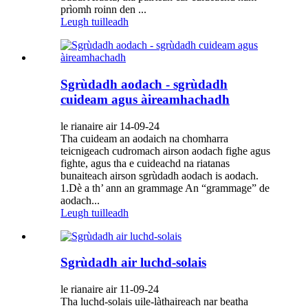
prìomh roinn den ...
Leugh tuilleadh
Sgrùdadh aodach - sgrùdadh
cuideam agus àireamhachadh
le rianaire air 14-09-24
Tha cuideam an aodaich na chomharra
teicnigeach cudromach airson aodach fighe agus
fighte, agus tha e cuideachd na riatanas
bunaiteach airson sgrùdadh aodach is aodach.
1.Dè a th’ ann an grammage An “grammage” de
aodach...
Leugh tuilleadh
Sgrùdadh air luchd-solais
le rianaire air 11-09-24
Tha luchd-solais uile-làthaireach nar beatha