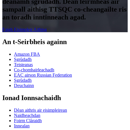
dèanamh sgrùdadh. Dèan lèirmheas air
sampall aithisg TTSQC co-cheangailte ris
an toradh inntinneach agad.
Faigh Eisimpleir Aithisg
An t-Seirbheis againn
Amazon FBA
Sgrùdadh
Teisteanas
Co-chomhairleachadh
EAC airson Russian Federation
Sgrùdadh
Deuchainn
Ionad Ionnsachaidh
Dèan aithris air eisimpleirean
Naidheachdan
Foirm Clàraidh
Innealan