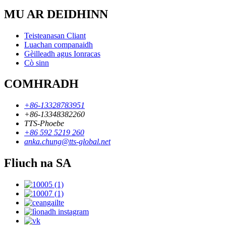
MU AR DEIDHINN
Teisteanasan Cliant
Luachan companaidh
Gèilleadh agus Ionracas
Cò sinn
COMHRADH
+86-13328783951
+86-13348382260
TTS-Phoebe
+86 592 5219 260
anka.chung@tts-global.net
Fliuch na SA