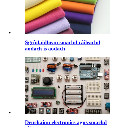
Sgrùdaidhean smachd càileachd
aodach is aodach
Deuchainn electronics agus smachd