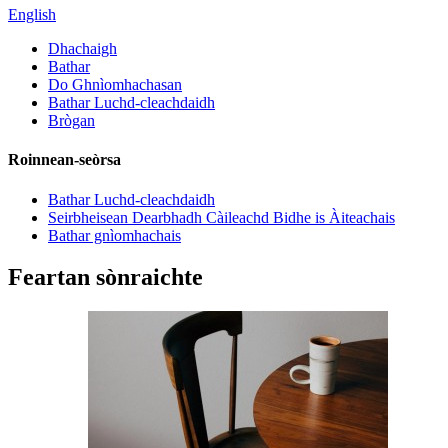
English
Dhachaigh
Bathar
Do Ghnìomhachasan
Bathar Luchd-cleachdaidh
Brògan
Roinnean-seòrsa
Bathar Luchd-cleachdaidh
Seirbheisean Dearbhadh Càileachd Bidhe is Àiteachais
Bathar gnìomhachais
Feartan sònraichte