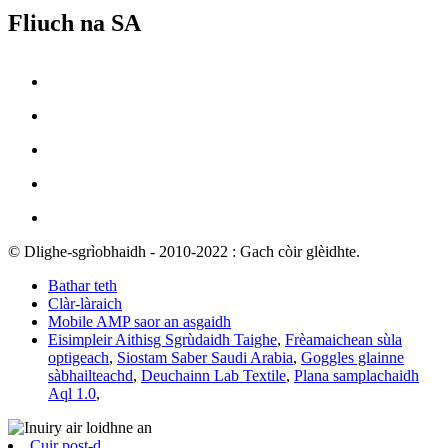
Fliuch na SA
© Dlighe-sgrìobhaidh - 2010-2022 : Gach còir glèidhte.
Bathar teth
Clàr-làraich
Mobile AMP saor an asgaidh
Eisimpleir Aithisg Sgrùdaidh Taighe
,
Frèamaichean sùla
optigeach
,
Siostam Saber Saudi Arabia
,
Goggles glainne
sàbhailteachd
,
Deuchainn Lab Textile
,
Plana samplachaidh
Aql 1.0
,
Cuir post-d