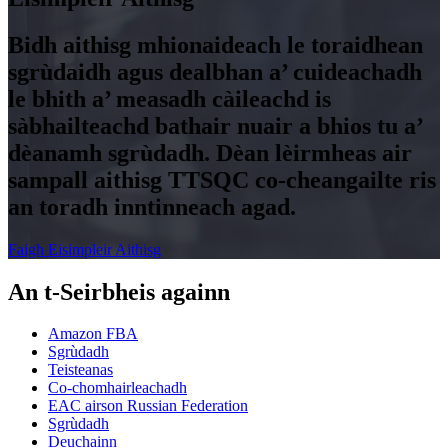
Bidh aithisg mhionaideach le toraidhean
sgrùdaidh agus dealbhan a’ cuideachadh
le bhith a’ measadh càileachd is
sàbhailteachd bathair nuair a bhios tu a’
dèanamh sgrùdadh. Dèan lèirmheas air
sampall aithisg TTSQC co-cheangailte ris
an toradh inntinneach agad.
Faigh Eisimpleir Aithisg
An t-Seirbheis againn
Amazon FBA
Sgrùdadh
Teisteanas
Co-chomhairleachadh
EAC airson Russian Federation
Sgrùdadh
Deuchainn