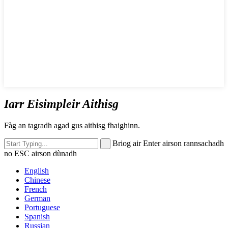
Iarr Eisimpleir Aithisg
Fàg an tagradh agad gus aithisg fhaighinn.
Briog air Enter airson rannsachadh
no ESC airson dùnadh
English
Chinese
French
German
Portuguese
Spanish
Russian