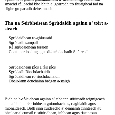
smachd càileachd bho bhith a’ gearradh tro fhuaigheal fad na
slighe gu pacadh deireannach.
Tha na Seirbheisean Sgrùdaidh againn a’ toirt a-
steach
Sgrùdaidhean ro-ghluasaid
Sgrùdadh sampall
Rè sgrùdaidhean toraidh
Container loading agus dì-luchdachadh Stiùireadh
Sgrùdaidhean pìos a rèir pìos
Sgrùdadh Riochdachaidh
Sgrùdaidhean ro-riochdachaidh
Obair-lann deuchainn brògan a-staigh
Bidh na h-eòlaichean againn a’ tabhann stiùireadh teignigeach
ann a bhith a rèir inbhean gnìomhachais, riaghlaidh agus
mionaideach. Bidh sinn cuideachd a’ dèanamh cinnteach gu
bheilear a’ cumail ri stiùiridhean, inbhean agus riatanasan