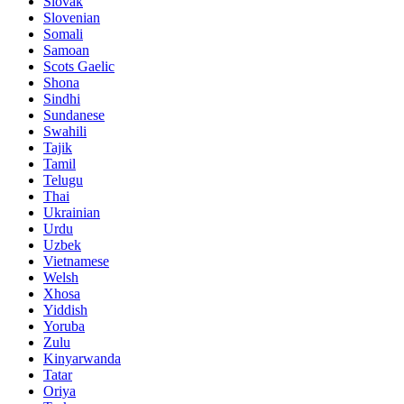
Slovak
Slovenian
Somali
Samoan
Scots Gaelic
Shona
Sindhi
Sundanese
Swahili
Tajik
Tamil
Telugu
Thai
Ukrainian
Urdu
Uzbek
Vietnamese
Welsh
Xhosa
Yiddish
Yoruba
Zulu
Kinyarwanda
Tatar
Oriya