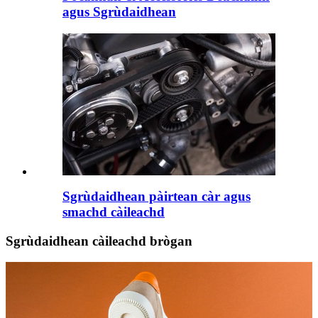
agus Sgrùdaidhean
Sgrùdaidhean pàirtean càr agus
smachd càileachd
Sgrùdaidhean càileachd brògan