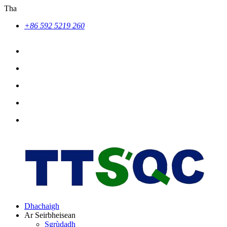
Tha
+86 592 5219 260
Dhachaigh
Ar Seirbheisean
Sgrùdadh