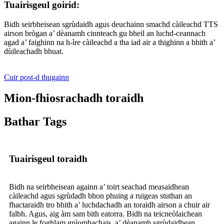
Tuairisgeul goirid:
Bidh seirbheisean sgrùdaidh agus deuchainn smachd càileachd TTS
airson brògan a’ dèanamh cinnteach gu bheil an luchd-ceannach
agad a’ faighinn na h-ìre càileachd a tha iad air a thighinn a bhith a’
dùileachadh bhuat.
Cuir post-d thugainn
Mion-fhiosrachadh toraidh
Bathar Tags
Tuairisgeul toraidh
Bidh na seirbheisean againn a’ toirt seachad measaidhean
càileachd agus sgrùdadh bhon phuing a ruigeas stuthan an
fhactaraidh tro bhith a’ luchdachadh an toraidh airson a chuir air
falbh. Agus, aig àm sam bith eatorra. Bidh na teicneòlaichean
againn le foghlam gnìomhachais, a’ dèanamh sgrùdaidhean