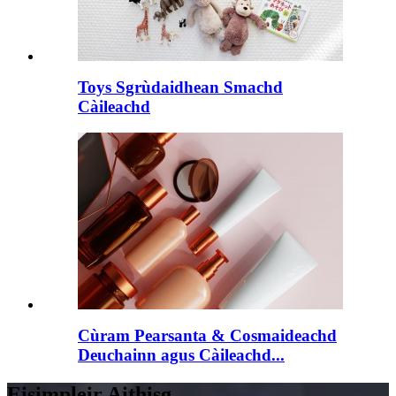
Toys Sgrùdaidhean Smachd
Càileachd
Cùram Pearsanta & Cosmaideachd
Deuchainn agus Càileachd...
Eisimpleir Aithisg