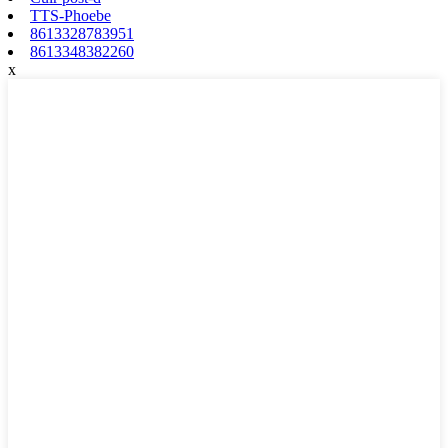
TTS-Phoebe
8613328783951
8613348382260
x