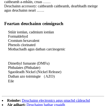
caitheamh a-mhàin, cruas ……
Deuchainn accessory: caitheamh caitheamh, dearbhadh meirge
agus deuchainn neart ……
Feartan deuchainn ceimigeach
Stiùir iomlan, cadmium iomlan
Formaldehyd
Cromium hexavalent
Phenols clorinated
Mothachadh agus dathan carcinogenic
Dimethyl fumarate (DMFu)
Phthalates (Phthalate)
Sgaoileadh Nickel (Nickel Release)
Dathan azo toirmisgte （AZO)
Eile
Roimhe:
Deuchainn electronics agus smachd càileachd
Air adhart:
Deuchainn bathar cruaidh