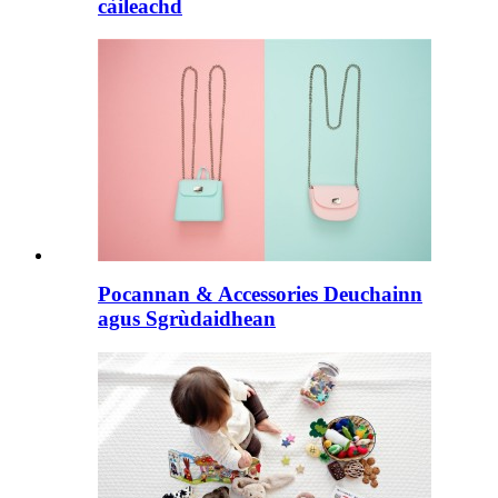
càileachd
Pocannan & Accessories Deuchainn
agus Sgrùdaidhean