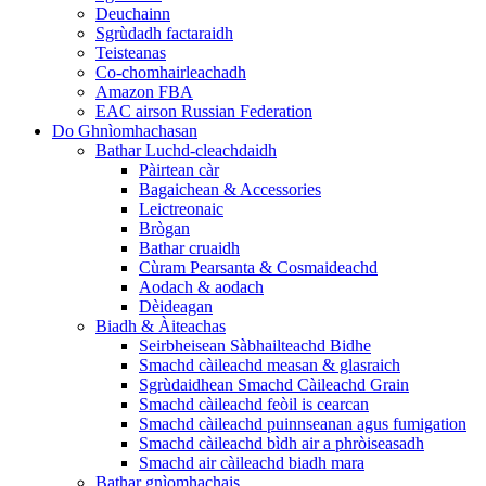
Deuchainn
Sgrùdadh factaraidh
Teisteanas
Co-chomhairleachadh
Amazon FBA
EAC airson Russian Federation
Do Ghnìomhachasan
Bathar Luchd-cleachdaidh
Pàirtean càr
Bagaichean & Accessories
Leictreonaic
Brògan
Bathar cruaidh
Cùram Pearsanta & Cosmaideachd
Aodach & aodach
Dèideagan
Biadh & Àiteachas
Seirbheisean Sàbhailteachd Bidhe
Smachd càileachd measan & glasraich
Sgrùdaidhean Smachd Càileachd Grain
Smachd càileachd feòil is cearcan
Smachd càileachd puinnseanan agus fumigation
Smachd càileachd bìdh air a phròiseasadh
Smachd air càileachd biadh mara
Bathar gnìomhachais