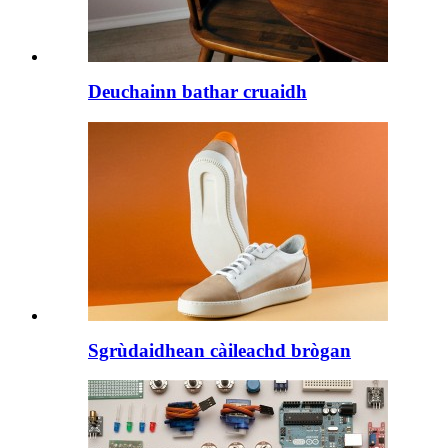
Deuchainn bathar cruaidh
Sgrùdaidhean càileachd brògan