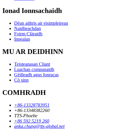
Ionad Ionnsachaidh
Dèan aithris air eisimpleirean
Naidheachdan
Foirm Clàraidh
Innealan
MU AR DEIDHINN
Teisteanasan Cliant
Luachan companaidh
Gèilleadh agus Ionracas
Cò sinn
COMHRADH
+86-13328783951
+86-13348382260
TTS-Phoebe
+86 592 5219 260
anka.chung@tts-global.net