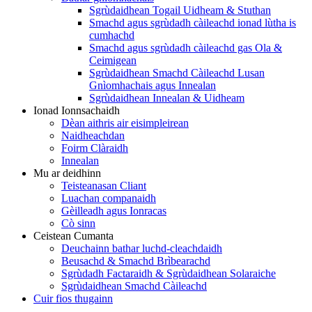
Sgrùdaidhean Togail Uidheam & Stuthan
Smachd agus sgrùdadh càileachd ionad lùtha is
cumhachd
Smachd agus sgrùdadh càileachd gas Ola &
Ceimigean
Sgrùdaidhean Smachd Càileachd Lusan
Gnìomhachais agus Innealan
Sgrùdaidhean Innealan & Uidheam
Ionad Ionnsachaidh
Dèan aithris air eisimpleirean
Naidheachdan
Foirm Clàraidh
Innealan
Mu ar deidhinn
Teisteanasan Cliant
Luachan companaidh
Gèilleadh agus Ionracas
Cò sinn
Ceistean Cumanta
Deuchainn bathar luchd-cleachdaidh
Beusachd & Smachd Brìbearachd
Sgrùdadh Factaraidh & Sgrùdaidhean Solaraiche
Sgrùdaidhean Smachd Càileachd
Cuir fios thugainn