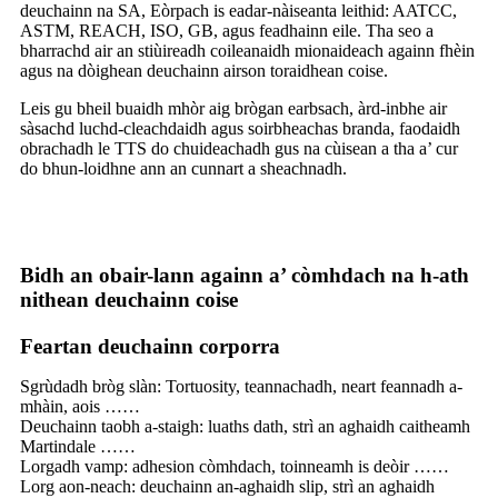
deuchainn na SA, Eòrpach is eadar-nàiseanta leithid: AATCC,
ASTM, REACH, ISO, GB, agus feadhainn eile. Tha seo a
bharrachd air an stiùireadh coileanaidh mionaideach againn fhèin
agus na dòighean deuchainn airson toraidhean coise.
Leis gu bheil buaidh mhòr aig brògan earbsach, àrd-inbhe air
sàsachd luchd-cleachdaidh agus soirbheachas branda, faodaidh
obrachadh le TTS do chuideachadh gus na cùisean a tha a’ cur
do bhun-loidhne ann an cunnart a sheachnadh.
Bidh an obair-lann againn a’ còmhdach na h-ath
nithean deuchainn coise
Feartan deuchainn corporra
Sgrùdadh bròg slàn: Tortuosity, teannachadh, neart feannadh a-
mhàin, aois ……
Deuchainn taobh a-staigh: luaths dath, strì an aghaidh caitheamh
Martindale ……
Lorgadh vamp: adhesion còmhdach, toinneamh is deòir ……
Lorg aon-neach: deuchainn an-aghaidh slip, strì an aghaidh