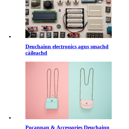
Deuchainn electronics agus smachd
càileachd
Pocannan & Accessories Deuchainn