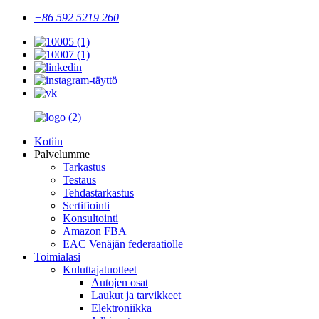
+86 592 5219 260
Kotiin
Palvelumme
Tarkastus
Testaus
Tehdastarkastus
Sertifiointi
Konsultointi
Amazon FBA
EAC Venäjän federaatiolle
Toimialasi
Kuluttajatuotteet
Autojen osat
Laukut ja tarvikkeet
Elektroniikka