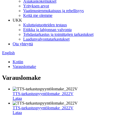
Asiakaskokemukset
Yrityksen arvot
Vaatimustenmukaisuus ja rehellisyys
Keitä me olemme
UKK
Kuluttajatuotteiden testaus
Etiikka ja lahjonnan valvonta
Tehdastarkastus ja toimittajien tarkastukset
Laadunvalvontatarkastukset
Ota yhteyttä
English
Kotiin
Varauslomake
Varauslomake
TTS-tarkastuspyyntölomake_2022V
Lataa
TTS-tarkastuspyyntölomake_2022V
Lataa