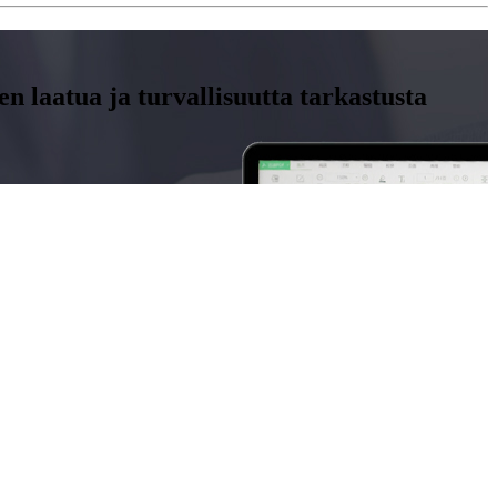
n laatua ja turvallisuutta tarkastusta