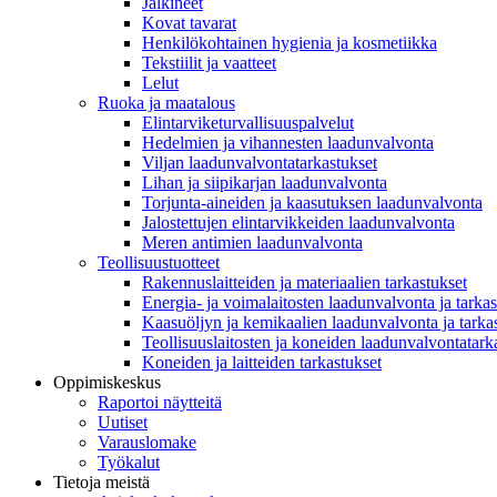
Jalkineet
Kovat tavarat
Henkilökohtainen hygienia ja kosmetiikka
Tekstiilit ja vaatteet
Lelut
Ruoka ja maatalous
Elintarviketurvallisuuspalvelut
Hedelmien ja vihannesten laadunvalvonta
Viljan laadunvalvontatarkastukset
Lihan ja siipikarjan laadunvalvonta
Torjunta-aineiden ja kaasutuksen laadunvalvonta
Jalostettujen elintarvikkeiden laadunvalvonta
Meren antimien laadunvalvonta
Teollisuustuotteet
Rakennuslaitteiden ja materiaalien tarkastukset
Energia- ja voimalaitosten laadunvalvonta ja tarkas
Kaasuöljyn ja kemikaalien laadunvalvonta ja tarka
Teollisuuslaitosten ja koneiden laadunvalvontatark
Koneiden ja laitteiden tarkastukset
Oppimiskeskus
Raportoi näytteitä
Uutiset
Varauslomake
Työkalut
Tietoja meistä