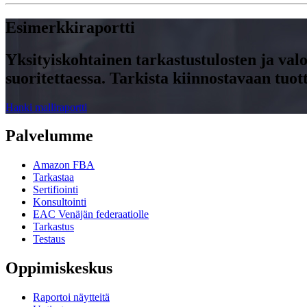
Esimerkkiraportti
Yksityiskohtainen tarkastustulosten ja val
suoritettaessa. Tarkista kiinnostavaan tuo
Hanki malliraportti
Palvelumme
Amazon FBA
Tarkastaa
Sertifiointi
Konsultointi
EAC Venäjän federaatiolle
Tarkastus
Testaus
Oppimiskeskus
Raportoi näytteitä