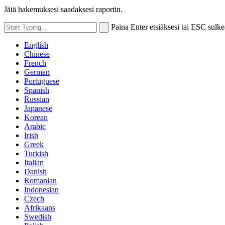
Jätä hakemuksesi saadaksesi raportin.
Paina Enter etsiäksesi tai ESC sulke
English
Chinese
French
German
Portuguese
Spanish
Russian
Japanese
Korean
Arabic
Irish
Greek
Turkish
Italian
Danish
Romanian
Indonesian
Czech
Afrikaans
Swedish