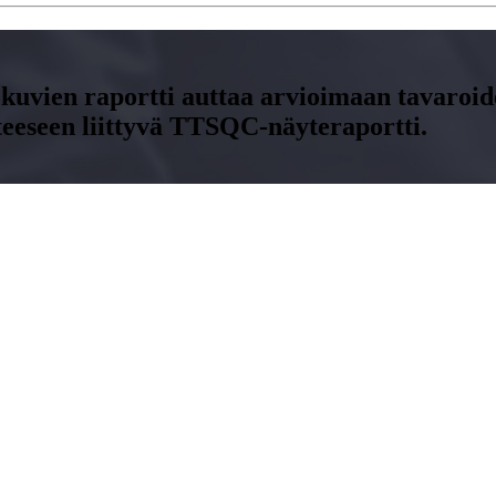
okuvien raportti auttaa arvioimaan tavaroide
tteeseen liittyvä TTSQC-näyteraportti.