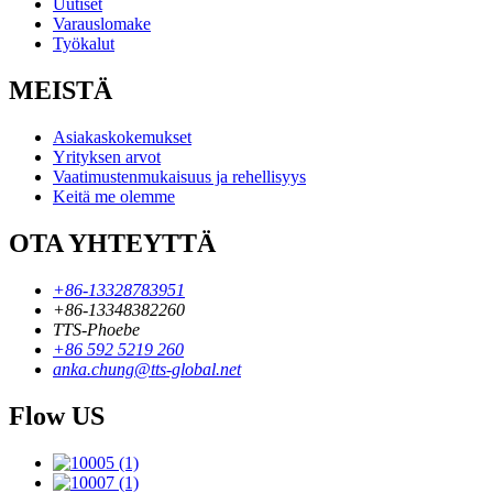
Uutiset
Varauslomake
Työkalut
MEISTÄ
Asiakaskokemukset
Yrityksen arvot
Vaatimustenmukaisuus ja rehellisyys
Keitä me olemme
OTA YHTEYTTÄ
+86-13328783951
+86-13348382260
TTS-Phoebe
+86 592 5219 260
anka.chung@tts-global.net
Flow US