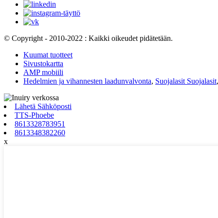
© Copyright - 2010-2022 : Kaikki oikeudet pidätetään.
Kuumat tuotteet
Sivustokartta
AMP mobiili
Hedelmien ja vihannesten laadunvalvonta
,
Suojalasit Suojalasit
Lähetä Sähköposti
TTS-Phoebe
8613328783951
8613348382260
x