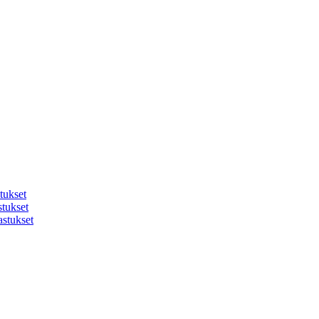
tukset
stukset
astukset