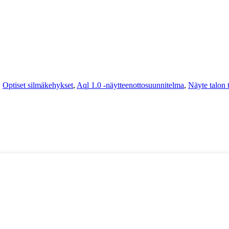
,
Optiset silmäkehykset
,
Aql 1.0 -näytteenottosuunnitelma
,
Näyte talon t