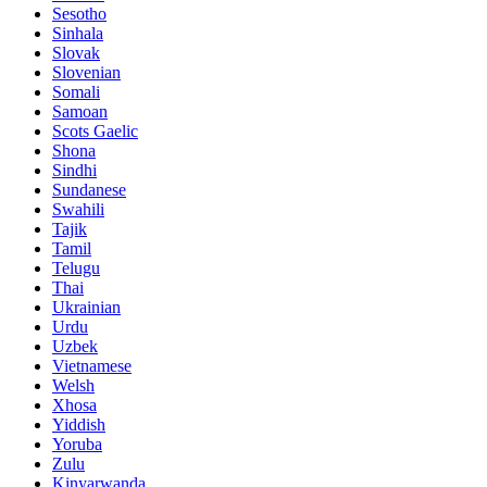
Sesotho
Sinhala
Slovak
Slovenian
Somali
Samoan
Scots Gaelic
Shona
Sindhi
Sundanese
Swahili
Tajik
Tamil
Telugu
Thai
Ukrainian
Urdu
Uzbek
Vietnamese
Welsh
Xhosa
Yiddish
Yoruba
Zulu
Kinyarwanda