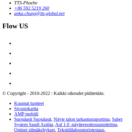
TTS-Phoebe
+86 592 5219 260
anka.chung@tts-global.net
Flow US
© Copyright - 2010-2022 : Kaikki oikeudet pidätetään.
Kuumat tuotteet
Sivustokartta
AMP mobiili
Suojalasit Suojalasit
,
Näyte talon tarkastusraportista
,
Saber
System Saudi Arabia
,
Aql 1.0 -näytteenottosuunnitelma
,
Optiset silmäkehykset
,
Tekstiililaboratoriotestaus
,