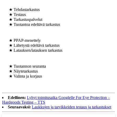
★ Tehdastarkastus
★ Testaus
★ Tarkastuspalvelut
★ Tuotantoa edeltävä tarkastus
★ PPAP-menettely
★ Lähetystä edeltävä tarkastus
★ Latauksen/latauksen tarkastus
★ Tuotannon seuranta
★ Näytetarkastus
★ Valinta ja korjaus
Edellinen:
Lyhyt toimitusaika Googlelle For Eye Protection –
Hardgoods Testing – TTS
Seuraavaksi:
Laukkujen ja tarvikkeiden testaus ja tarkastukset