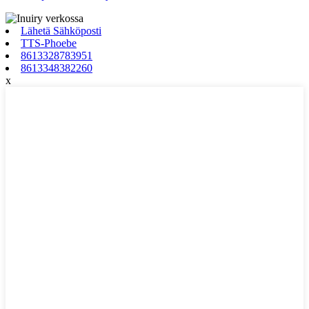
Lähetä Sähköposti
TTS-Phoebe
8613328783951
8613348382260
x