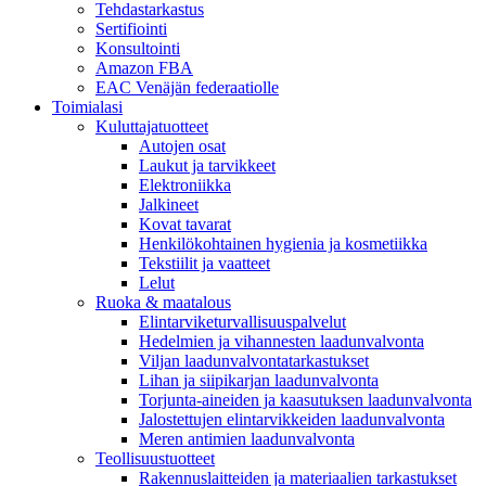
Tehdastarkastus
Sertifiointi
Konsultointi
Amazon FBA
EAC Venäjän federaatiolle
Toimialasi
Kuluttajatuotteet
Autojen osat
Laukut ja tarvikkeet
Elektroniikka
Jalkineet
Kovat tavarat
Henkilökohtainen hygienia ja kosmetiikka
Tekstiilit ja vaatteet
Lelut
Ruoka & maatalous
Elintarviketurvallisuuspalvelut
Hedelmien ja vihannesten laadunvalvonta
Viljan laadunvalvontatarkastukset
Lihan ja siipikarjan laadunvalvonta
Torjunta-aineiden ja kaasutuksen laadunvalvonta
Jalostettujen elintarvikkeiden laadunvalvonta
Meren antimien laadunvalvonta
Teollisuustuotteet
Rakennuslaitteiden ja materiaalien tarkastukset