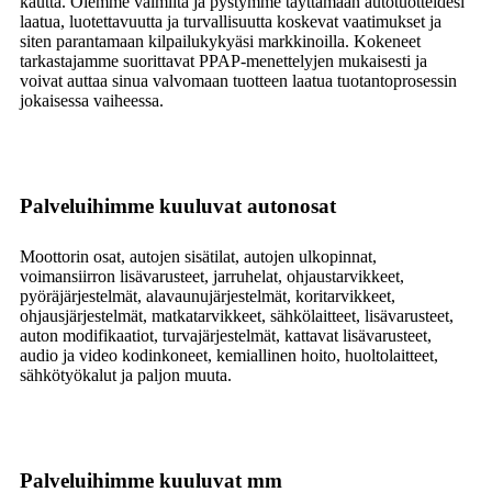
kautta. Olemme valmiita ja pystymme täyttämään autotuotteidesi
laatua, luotettavuutta ja turvallisuutta koskevat vaatimukset ja
siten parantamaan kilpailukykyäsi markkinoilla. Kokeneet
tarkastajamme suorittavat PPAP-menettelyjen mukaisesti ja
voivat auttaa sinua valvomaan tuotteen laatua tuotantoprosessin
jokaisessa vaiheessa.
Palveluihimme kuuluvat autonosat
Moottorin osat, autojen sisätilat, autojen ulkopinnat,
voimansiirron lisävarusteet, jarruhelat, ohjaustarvikkeet,
pyöräjärjestelmät, alavaunujärjestelmät, koritarvikkeet,
ohjausjärjestelmät, matkatarvikkeet, sähkölaitteet, lisävarusteet,
auton modifikaatiot, turvajärjestelmät, kattavat lisävarusteet,
audio ja video kodinkoneet, kemiallinen hoito, huoltolaitteet,
sähkötyökalut ja paljon muuta.
Palveluihimme kuuluvat mm