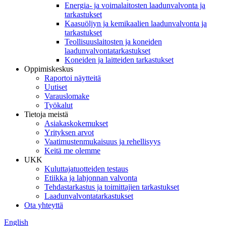
Energia- ja voimalaitosten laadunvalvonta ja
tarkastukset
Kaasuöljyn ja kemikaalien laadunvalvonta ja
tarkastukset
Teollisuuslaitosten ja koneiden
laadunvalvontatarkastukset
Koneiden ja laitteiden tarkastukset
Oppimiskeskus
Raportoi näytteitä
Uutiset
Varauslomake
Työkalut
Tietoja meistä
Asiakaskokemukset
Yrityksen arvot
Vaatimustenmukaisuus ja rehellisyys
Keitä me olemme
UKK
Kuluttajatuotteiden testaus
Etiikka ja lahjonnan valvonta
Tehdastarkastus ja toimittajien tarkastukset
Laadunvalvontatarkastukset
Ota yhteyttä
English