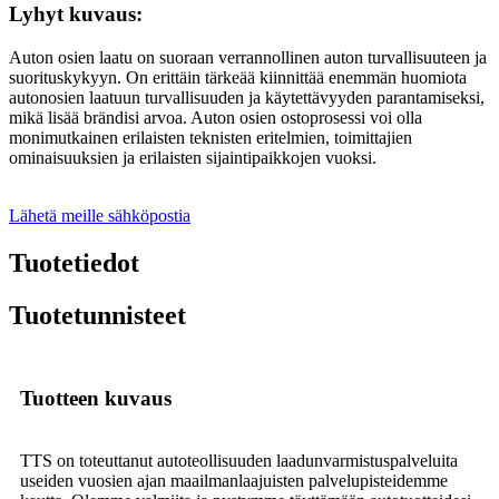
Lyhyt kuvaus:
Auton osien laatu on suoraan verrannollinen auton turvallisuuteen ja
suorituskykyyn. On erittäin tärkeää kiinnittää enemmän huomiota
autonosien laatuun turvallisuuden ja käytettävyyden parantamiseksi,
mikä lisää brändisi arvoa. Auton osien ostoprosessi voi olla
monimutkainen erilaisten teknisten eritelmien, toimittajien
ominaisuuksien ja erilaisten sijaintipaikkojen vuoksi.
Lähetä meille sähköpostia
Tuotetiedot
Tuotetunnisteet
Tuotteen kuvaus
TTS on toteuttanut autoteollisuuden laadunvarmistuspalveluita
useiden vuosien ajan maailmanlaajuisten palvelupisteidemme