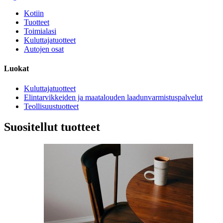
Kotiin
Tuotteet
Toimialasi
Kuluttajatuotteet
Autojen osat
Luokat
Kuluttajatuotteet
Elintarvikkeiden ja maatalouden laadunvarmistuspalvelut
Teollisuustuotteet
Suositellut tuotteet