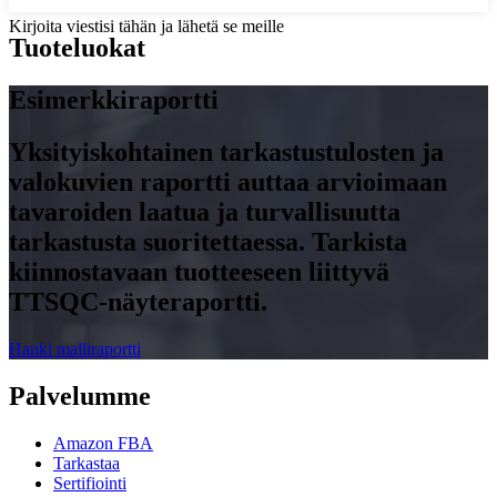
Kirjoita viestisi tähän ja lähetä se meille
Tuoteluokat
Esimerkkiraportti
Yksityiskohtainen tarkastustulosten ja
valokuvien raportti auttaa arvioimaan
tavaroiden laatua ja turvallisuutta
tarkastusta suoritettaessa. Tarkista
kiinnostavaan tuotteeseen liittyvä
TTSQC-näyteraportti.
Hanki malliraportti
Palvelumme
Amazon FBA
Tarkastaa
Sertifiointi