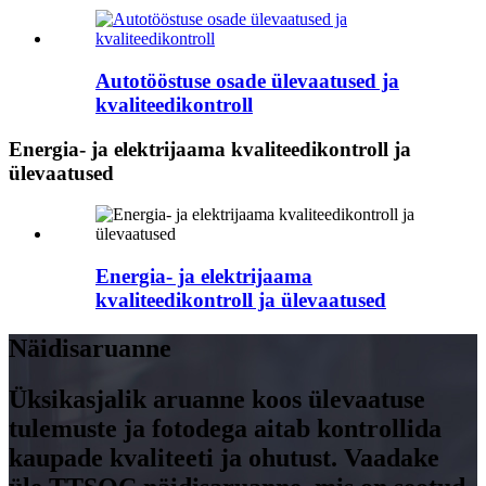
Autotööstuse osade ülevaatused ja
kvaliteedikontroll
Energia- ja elektrijaama kvaliteedikontroll ja
ülevaatused
Energia- ja elektrijaama
kvaliteedikontroll ja ülevaatused
Näidisaruanne
Üksikasjalik aruanne koos ülevaatuse
tulemuste ja fotodega aitab kontrollida
kaupade kvaliteeti ja ohutust. Vaadake