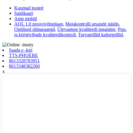
Kuumad tooted
Saidikaart
Amp mobiil
AQL 1.0 proovivõtuplaan
,
Majakontrolli aruande näidis
,
Optilised silmaraamid
,
Ülevaatuse kvaliteedi tagamine
,
Puu-
ja köögiviljade kvaliteedikontroll
,
Turvaprillid kaitseprillid
,
Saada e -kiri
TTS-PHOEBE
8613328783951
8613348382260
x