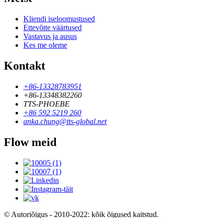
Kliendi iseloomustused
Ettevõtte väärtused
Vastavus ja ausus
Kes me oleme
Kontakt
+86-13328783951
+86-13348382260
TTS-PHOEBE
+86 592 5219 260
anka.chung@tts-global.net
Flow meid
© Autoriõigus - 2010-2022: kõik õigused kaitstud.