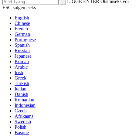
LIGGE ENTER Otsimiseks või
ESC sulgemiseks
English
Chinese
French
German
Portuguese
Spanish
Russian
Japanese
Korean
Arabic
Irish
Greek
Turkish
Italian
Danish
Romanian
Indonesian
Czech
Afrikaans
Swedish
Polish
Basque