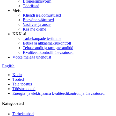
Broneerimisvorm
Tööriistad
Meist
Kliendi iseloomustused
Ettevõtte väärtused
Vastavus ja ausus
Kes me oleme
KKK -d
Tarbekaupade testimine
Eetika ja altkäemaksukontroll
Tehase audit ja tarnijate auditid
Kvaliteedikontrolli ülevaatused
Võtke meiega ühendust
English
Kodu
Tooted
Teie tööstus
Tööstustooted
Energia- ja elektrijaama kvaliteedikontroll ja ülevaatused
Kategooriad
Tarbekaubad