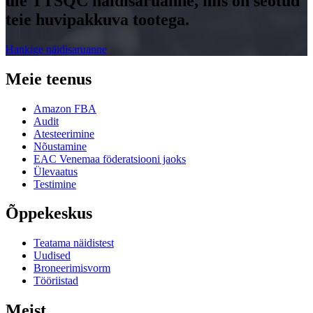
üle TTSQC näidisaruanne, mis on seotud
teie huvipakkuva tootega.
Hankige näidisaruanne
Meie teenus
Amazon FBA
Audit
Atesteerimine
Nõustamine
EAC Venemaa föderatsiooni jaoks
Ülevaatus
Testimine
Õppekeskus
Teatama näidistest
Uudised
Broneerimisvorm
Tööriistad
Meist