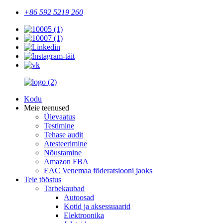
+86 592 5219 260
Kodu
Meie teenused
Ülevaatus
Testimine
Tehase audit
Atesteerimine
Nõustamine
Amazon FBA
EAC Venemaa föderatsiooni jaoks
Teie tööstus
Tarbekaubad
Autoosad
Kotid ja aksessuaarid
Elektroonika