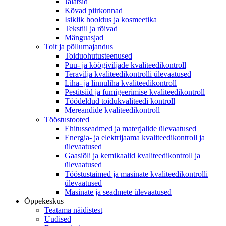
Jalatsid
Kõvad piirkonnad
Isiklik hooldus ja kosmeetika
Tekstiil ja rõivad
Mänguasjad
Toit ja põllumajandus
Toiduohutusteenused
Puu- ja köögiviljade kvaliteedikontroll
Teravilja kvaliteedikontrolli ülevaatused
Liha- ja linnuliha kvaliteedikontroll
Pestitsiid ja fumigeerimise kvaliteedikontroll
Töödeldud toidukvaliteedi kontroll
Mereandide kvaliteedikontroll
Tööstustooted
Ehitusseadmed ja materjalide ülevaatused
Energia- ja elektrijaama kvaliteedikontroll ja
ülevaatused
Gaasiõli ja kemikaalid kvaliteedikontroll ja
ülevaatused
Tööstustaimed ja masinate kvaliteedikontrolli
ülevaatused
Masinate ja seadmete ülevaatused
Õppekeskus
Teatama näidistest
Uudised