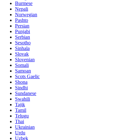
Burmese
Nepali
Norwegian
Pashto
Persian
Punjabi
Serbian
Sesotho
Sinhala
Slovak
Slovenian
Somali
Samoan
Scots Gaelic
Shona
Sindhi
Sundanese
Swahili
Tajik
Tamil
Telugu
Thai
Ukrainian
Urdu
Uzbek