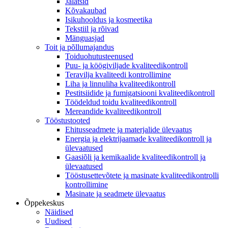
Jalatsid
Kõvakaubad
Isikuhooldus ja kosmeetika
Tekstiil ja rõivad
Mänguasjad
Toit ja põllumajandus
Toiduohutusteenused
Puu- ja köögiviljade kvaliteedikontroll
Teravilja kvaliteedi kontrollimine
Liha ja linnuliha kvaliteedikontroll
Pestitsiidide ja fumigatsiooni kvaliteedikontroll
Töödeldud toidu kvaliteedikontroll
Mereandide kvaliteedikontroll
Tööstustooted
Ehitusseadmete ja materjalide ülevaatus
Energia ja elektrijaamade kvaliteedikontroll ja
ülevaatused
Gaasiõli ja kemikaalide kvaliteedikontroll ja
ülevaatused
Tööstusettevõtete ja masinate kvaliteedikontrolli
kontrollimine
Masinate ja seadmete ülevaatus
Õppekeskus
Näidised
Uudised