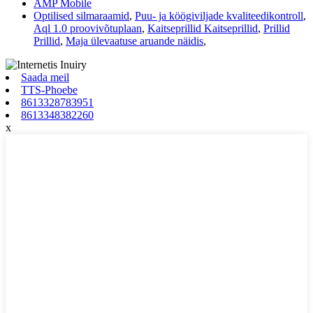
AMP Mobile
Optilised silmaraamid
,
Puu- ja köögiviljade kvaliteedikontroll
,
Aql 1.0 proovivõtuplaan
,
Kaitseprillid Kaitseprillid
,
Prillid
Prillid
,
Maja ülevaatuse aruande näidis
,
Saada meil
TTS-Phoebe
8613328783951
8613348382260
x