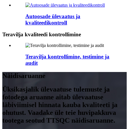
Autoosade ülevaatus ja
kvaliteedikontroll
Teravilja kvaliteedi kontrollimine
Teravilja kontrollimine, testimine ja
audit
Näidisaruanne
Üksikasjalik ülevaatuse tulemuste ja
fotodega aruanne aitab ülevaatuse
läbiviimisel hinnata kauba kvaliteeti ja
ohutust. Vaadake üle teie huvipakkuva
tootega seotud TTSQC näidisaruanne.