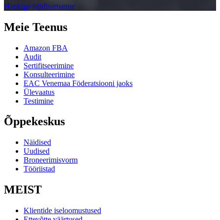
Hankige näidisaruanne
Meie Teenus
Amazon FBA
Audit
Sertifitseerimine
Konsulteerimine
EAC Venemaa Föderatsiooni jaoks
Ülevaatus
Testimine
Õppekeskus
Näidised
Uudised
Broneerimisvorm
Tööriistad
MEIST
Klientide iseloomustused
Ettevõtte väärtused