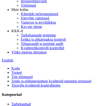
Broneerimisvorm
Tööriistad
Meie kohta
Klientide iseloomustused
Ettevõtte väärtused
Vastavus ja terviklikkus
Kes me oleme
KKK-d
Tarbekaupade testimine
Eetika ja altkäemaksu kontroll
Tehaseaudit ja tarnijate audit
Kvaliteedikontrolli kontrollid
Võtke meiega ühendust
English
Kodu
Tooted
Teie tööstused
Toidu ja põllumajanduse kvaliteedi tagamise teenused
Teravilja kvaliteedi kontrollimine
Kategooriad
Tarbekaubad