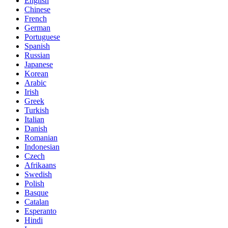
English
Chinese
French
German
Portuguese
Spanish
Russian
Japanese
Korean
Arabic
Irish
Greek
Turkish
Italian
Danish
Romanian
Indonesian
Czech
Afrikaans
Swedish
Polish
Basque
Catalan
Esperanto
Hindi