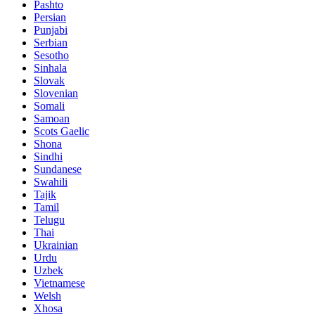
Pashto
Persian
Punjabi
Serbian
Sesotho
Sinhala
Slovak
Slovenian
Somali
Samoan
Scots Gaelic
Shona
Sindhi
Sundanese
Swahili
Tajik
Tamil
Telugu
Thai
Ukrainian
Urdu
Uzbek
Vietnamese
Welsh
Xhosa