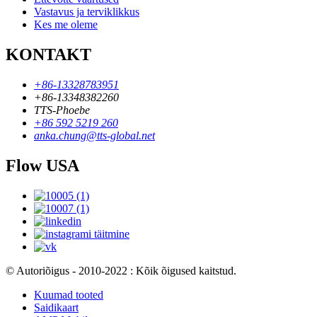
Vastavus ja terviklikkus
Kes me oleme
KONTAKT
+86-13328783951
+86-13348382260
TTS-Phoebe
+86 592 5219 260
anka.chung@tts-global.net
Flow USA
© Autoriõigus - 2010-2022 : Kõik õigused kaitstud.
Kuumad tooted
Saidikaart