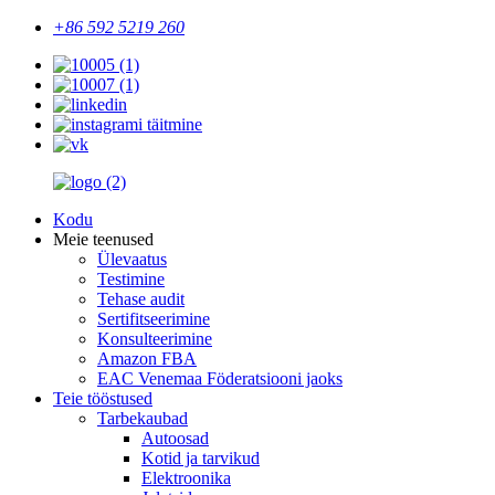
+86 592 5219 260
Kodu
Meie teenused
Ülevaatus
Testimine
Tehase audit
Sertifitseerimine
Konsulteerimine
Amazon FBA
EAC Venemaa Föderatsiooni jaoks
Teie tööstused
Tarbekaubad
Autoosad
Kotid ja tarvikud
Elektroonika