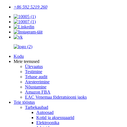
+86 592 5219 260
Kodu
Meie teenused
Ülevaatus
Testimine
Tehase audit
Atesteerimine
Nõustamine
Amazon FBA
EAC Venemaa föderatsiooni jaoks
Teie tööstus
Tarbekaubad
Autoosad
Kotid ja aksessuaarid
Elektroonika