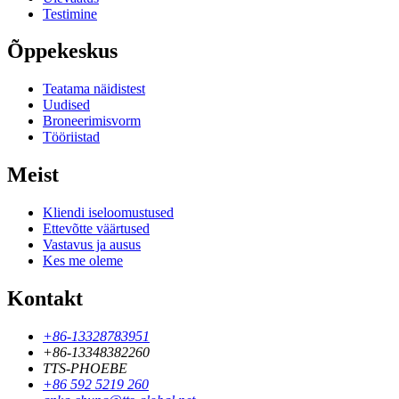
Testimine
Õppekeskus
Teatama näidistest
Uudised
Broneerimisvorm
Tööriistad
Meist
Kliendi iseloomustused
Ettevõtte väärtused
Vastavus ja ausus
Kes me oleme
Kontakt
+86-13328783951
+86-13348382260
TTS-PHOEBE
+86 592 5219 260