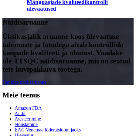
Mänguasjade kvaliteedikontrolli
ülevaatused
Näidisaruanne
Üksikasjalik aruanne koos ülevaatuse
tulemuste ja fotodega aitab kontrollida
kaupade kvaliteeti ja ohutust. Vaadake
üle TTSQC näidisaruanne, mis on seotud
teie huvipakkuva tootega.
Hankige näidisaruanne
Meie teenus
Amazon FBA
Audit
Atesteerimine
Nõustamine
EAC Venemaa föderatsiooni jaoks
Ülevaatus