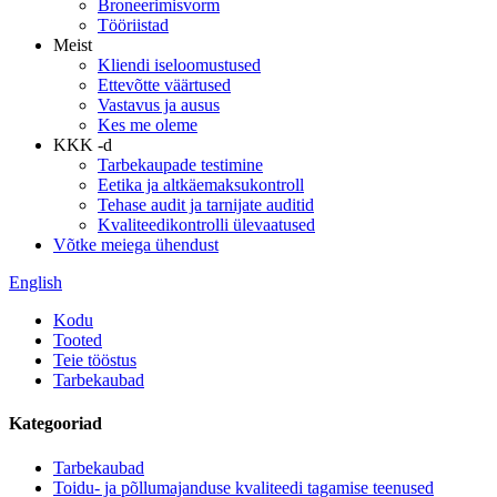
Broneerimisvorm
Tööriistad
Meist
Kliendi iseloomustused
Ettevõtte väärtused
Vastavus ja ausus
Kes me oleme
KKK -d
Tarbekaupade testimine
Eetika ja altkäemaksukontroll
Tehase audit ja tarnijate auditid
Kvaliteedikontrolli ülevaatused
Võtke meiega ühendust
English
Kodu
Tooted
Teie tööstus
Tarbekaubad
Kategooriad
Tarbekaubad
Toidu- ja põllumajanduse kvaliteedi tagamise teenused