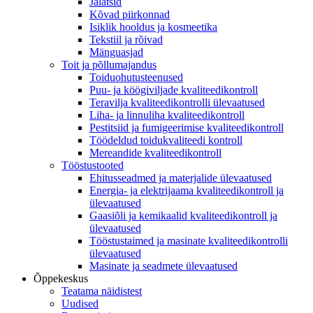
Jalatsid
Kõvad piirkonnad
Isiklik hooldus ja kosmeetika
Tekstiil ja rõivad
Mänguasjad
Toit ja põllumajandus
Toiduohutusteenused
Puu- ja köögiviljade kvaliteedikontroll
Teravilja kvaliteedikontrolli ülevaatused
Liha- ja linnuliha kvaliteedikontroll
Pestitsiid ja fumigeerimise kvaliteedikontroll
Töödeldud toidukvaliteedi kontroll
Mereandide kvaliteedikontroll
Tööstustooted
Ehitusseadmed ja materjalide ülevaatused
Energia- ja elektrijaama kvaliteedikontroll ja
ülevaatused
Gaasiõli ja kemikaalid kvaliteedikontroll ja
ülevaatused
Tööstustaimed ja masinate kvaliteedikontrolli
ülevaatused
Masinate ja seadmete ülevaatused
Õppekeskus
Teatama näidistest
Uudised