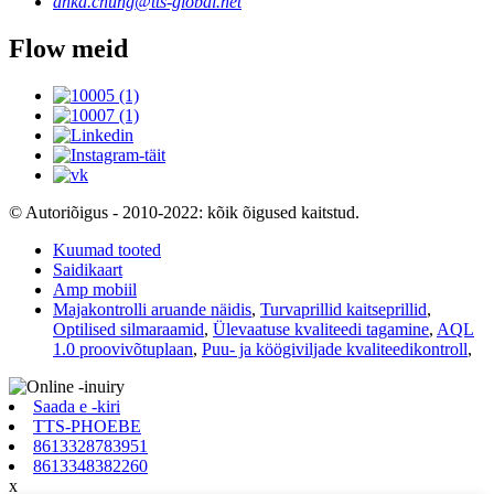
anka.chung@tts-global.net
Flow meid
© Autoriõigus - 2010-2022: kõik õigused kaitstud.
Kuumad tooted
Saidikaart
Amp mobiil
Majakontrolli aruande näidis
,
Turvaprillid kaitseprillid
,
Optilised silmaraamid
,
Ülevaatuse kvaliteedi tagamine
,
AQL
1.0 proovivõtuplaan
,
Puu- ja köögiviljade kvaliteedikontroll
,
Saada e -kiri
TTS-PHOEBE
8613328783951
8613348382260
x