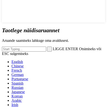
Taotlege näidisaruannet
Aruande saamiseks lahkuge oma avaldusest.
LIGGE ENTER Otsimiseks või
ESC sulgemiseks
English
Chinese
French
German
Portuguese
Spanish
Russian
Japanese
Korean
Arabic
Irish