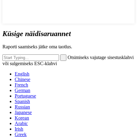
Küsige näidisaruannet
Raporti saamiseks jätke oma taotlus.
Otsimiseks vajutage sisestusklahvi
või sulgemiseks ESC-klahvi
English
Chinese
French
German
Portuguese
Spanish
Russian
Japanese
Korean
Arabic
Irish
Greek