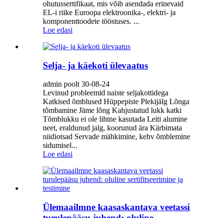
ohutussertifikaat, mis võib asendada erinevaid
EL-i riike Euroopa elektroonika-, elektri- ja
komponenttoodete tööstuses. ...
Loe edasi
Selja- ja käekoti ülevaatus
admin poolt 30-08-24
Levinud probleemid naiste seljakottidega
Katkised õmblused Hüppepiste Plekijälg Lõnga
tõmbamine Jäme lõng Kahjustatud lukk katki
Tõmblukku ei ole lihtne kasutada Leiti alumine
neet, eraldunud jalg, koorunud ära Kärbimata
niidiotsad Servade mähkimine, kehv õmblemine
sidumisel...
Loe edasi
Ülemaailmne kaasaskantava veetassi
turulepääsu juhend: oluline