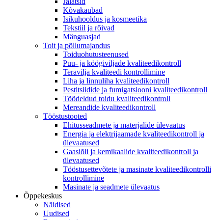
Jalatsid
Kõvakaubad
Isikuhooldus ja kosmeetika
Tekstiil ja rõivad
Mänguasjad
Toit ja põllumajandus
Toiduohutusteenused
Puu- ja köögiviljade kvaliteedikontroll
Teravilja kvaliteedi kontrollimine
Liha ja linnuliha kvaliteedikontroll
Pestitsiidide ja fumigatsiooni kvaliteedikontroll
Töödeldud toidu kvaliteedikontroll
Mereandide kvaliteedikontroll
Tööstustooted
Ehitusseadmete ja materjalide ülevaatus
Energia ja elektrijaamade kvaliteedikontroll ja
ülevaatused
Gaasiõli ja kemikaalide kvaliteedikontroll ja
ülevaatused
Tööstusettevõtete ja masinate kvaliteedikontrolli
kontrollimine
Masinate ja seadmete ülevaatus
Õppekeskus
Näidised
Uudised