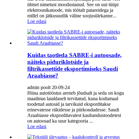
ühtset nimetust moodustanud. See on uut tüüpi
elektroonikatoode, mis töötab patareidega ja
millel on jätkusuutlik väline soojusülekanne...
Loe edasi
Kuidas taotleda SABRE-i autoosade,
näiteks piduriklotside ja
filtrikassettide eksportimiseks Saudi
Araabiasse?
admin poolt 20-09-24
Hiina autotööstus areneb jõudsalt ja seda on kogu
maailmas laialdaselt tervitatud, kuna kodumaal
toodetud autosid ja tarvikuid eksporditakse
erinevatesse riikidesse ja piirkondadesse. Saudi
Araabiasse eksporditavatest kaubandustoodetest
on autoosad ka suur kategooria ...
Loe edasi