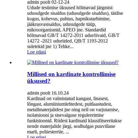
admin poolt 02-12-24
Udude testimise üksused hõlmavad järgmist:
udusulgede sisaldus (udusulgede sisaldus), täidise
kogus, kohevus, puhtus, hapnikutarbimine,
jääkrasvasisaldus, udusulgede tüüp,
mikroorganismid, APEO jne. Standardid
hõlmavad GB/T 14272-2011 udurõivaid, GB/T
14272 -2021 uduriided, QB/T 1193-2012
suletekid jne 1) Tehke...
Loe edasi
Millised on kardinate kontrollimise
üksused?
admin poolt 16.10.24
Kardinad on valmistatud kangast, linasest,
lõngast, alumiiniumlehtedest, puitlaastudest,
metallmaterjalidest jne ning neil on varjutamise,
isolatsiooni ja sisevalguse reguleerimise
funktsioonid. Riidest kardinaid klassifitseeritakse
nende materjalide järgi, sealhulgas puuvillane
marli, polüesterriie, ...
Loe edasi