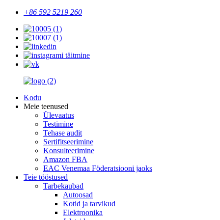
+86 592 5219 260
Kodu
Meie teenused
Ülevaatus
Testimine
Tehase audit
Sertifitseerimine
Konsulteerimine
Amazon FBA
EAC Venemaa Föderatsiooni jaoks
Teie tööstused
Tarbekaubad
Autoosad
Kotid ja tarvikud
Elektroonika