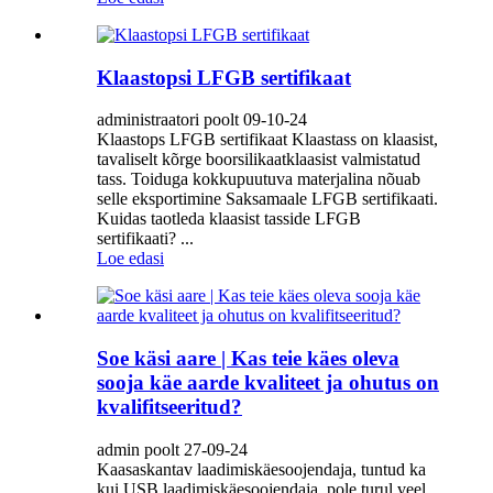
Klaastopsi LFGB sertifikaat
administraatori poolt 09-10-24
Klaastops LFGB sertifikaat Klaastass on klaasist,
tavaliselt kõrge boorsilikaatklaasist valmistatud
tass. Toiduga kokkupuutuva materjalina nõuab
selle eksportimine Saksamaale LFGB sertifikaati.
Kuidas taotleda klaasist tasside LFGB
sertifikaati? ...
Loe edasi
Soe käsi aare | Kas teie käes oleva
sooja käe aarde kvaliteet ja ohutus on
kvalifitseeritud?
admin poolt 27-09-24
Kaasaskantav laadimiskäesoojendaja, tuntud ka
kui USB laadimiskäesoojendaja, pole turul veel