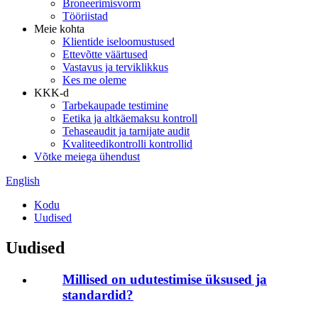
Broneerimisvorm
Tööriistad
Meie kohta
Klientide iseloomustused
Ettevõtte väärtused
Vastavus ja terviklikkus
Kes me oleme
KKK-d
Tarbekaupade testimine
Eetika ja altkäemaksu kontroll
Tehaseaudit ja tarnijate audit
Kvaliteedikontrolli kontrollid
Võtke meiega ühendust
English
Kodu
Uudised
Uudised
Millised on udutestimise üksused ja
standardid?