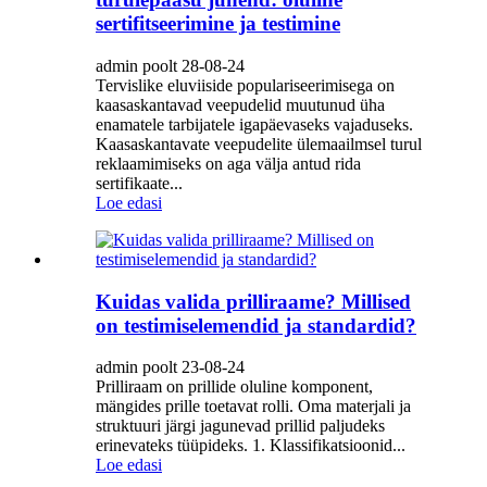
sertifitseerimine ja testimine
admin poolt 28-08-24
Tervislike eluviiside populariseerimisega on
kaasaskantavad veepudelid muutunud üha
enamatele tarbijatele igapäevaseks vajaduseks.
Kaasaskantavate veepudelite ülemaailmsel turul
reklaamimiseks on aga välja antud rida
sertifikaate...
Loe edasi
Kuidas valida prilliraame? Millised
on testimiselemendid ja standardid?
admin poolt 23-08-24
Prilliraam on prillide oluline komponent,
mängides prille toetavat rolli. Oma materjali ja
struktuuri järgi jagunevad prillid paljudeks
erinevateks tüüpideks. 1. Klassifikatsioonid...
Loe edasi