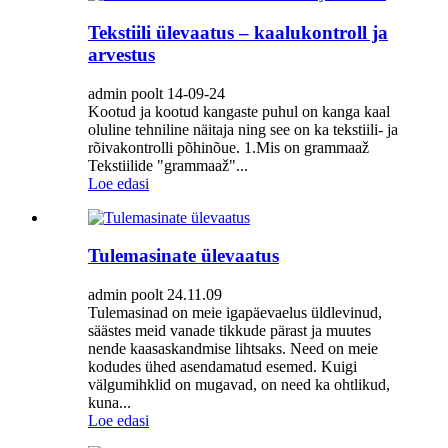
Tekstiili ülevaatus – kaalukontroll ja
arvestus
admin poolt 14-09-24
Kootud ja kootud kangaste puhul on kanga kaal
oluline tehniline näitaja ning see on ka tekstiili- ja
rõivakontrolli põhinõue. 1.Mis on grammaaž
Tekstiilide "grammaaž"...
Loe edasi
Tulemasinate ülevaatus
admin poolt 24.11.09
Tulemasinad on meie igapäevaelus üldlevinud,
säästes meid vanade tikkude pärast ja muutes
nende kaasaskandmise lihtsaks. Need on meie
kodudes ühed asendamatud esemed. Kuigi
välgumihklid on mugavad, on need ka ohtlikud,
kuna...
Loe edasi