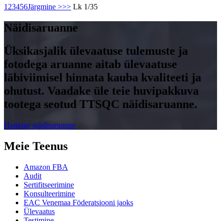
1
2
3
4
5
6
Järgmine >
>>
Lk 1/35
Näidisaruanne
Üksikasjalik ülevaatuse tulemuste ja
fotodega aruanne aitab ülevaatuse
läbiviimisel hinnata kauba kvaliteeti ja
ohutust. Vaadake üle teie huvipakkuva
tootega seotud TTSQC näidisaruanne.
Hankige näidisaruanne
Meie Teenus
Amazon FBA
Audit
Sertifitseerimine
Konsulteerimine
EAC Venemaa Föderatsiooni jaoks
Ülevaatus
Testimine