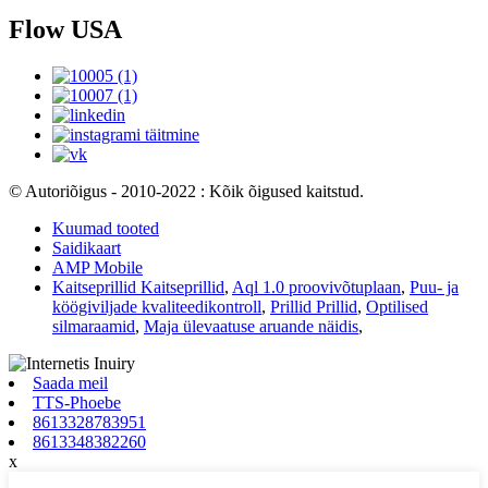
Flow USA
© Autoriõigus - 2010-2022 : Kõik õigused kaitstud.
Kuumad tooted
Saidikaart
AMP Mobile
Kaitseprillid Kaitseprillid
,
Aql 1.0 proovivõtuplaan
,
Puu- ja
köögiviljade kvaliteedikontroll
,
Prillid Prillid
,
Optilised
silmaraamid
,
Maja ülevaatuse aruande näidis
,
Saada meil
TTS-Phoebe
8613328783951
8613348382260
x