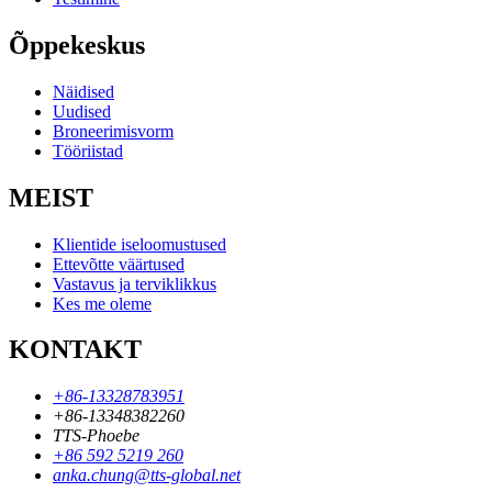
Õppekeskus
Näidised
Uudised
Broneerimisvorm
Tööriistad
MEIST
Klientide iseloomustused
Ettevõtte väärtused
Vastavus ja terviklikkus
Kes me oleme
KONTAKT
+86-13328783951
+86-13348382260
TTS-Phoebe
+86 592 5219 260
anka.chung@tts-global.net