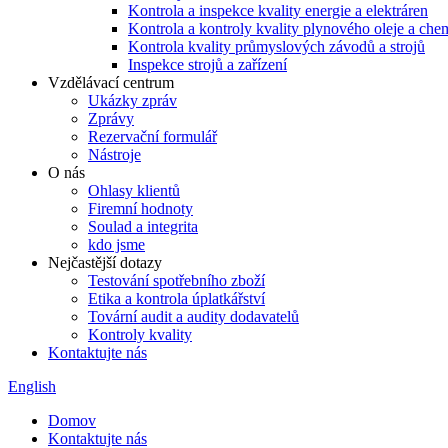
Kontrola a inspekce kvality energie a elektráren
Kontrola a kontroly kvality plynového oleje a chem
Kontrola kvality průmyslových závodů a strojů
Inspekce strojů a zařízení
Vzdělávací centrum
Ukázky zpráv
Zprávy
Rezervační formulář
Nástroje
O nás
Ohlasy klientů
Firemní hodnoty
Soulad a integrita
kdo jsme
Nejčastější dotazy
Testování spotřebního zboží
Etika a kontrola úplatkářství
Tovární audit a audity dodavatelů
Kontroly kvality
Kontaktujte nás
English
Domov
Kontaktujte nás