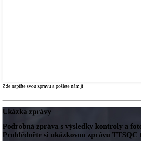
Zde napište svou zprávu a pošlete nám ji
Ukázka zprávy
Podrobná zpráva s výsledky kontroly a fot
Prohlédněte si ukázkovou zprávu TTSQC tý