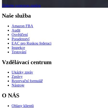
Získejte vzorovou zprávu
Naše služba
Amazon FBA
Audit
Osvědčení
Poradenství
EAC pro Ruskou federaci
Inspekce
Testování
Vzdělávací centrum
Ukázky zpráv
Zprávy
Rezervační formulář
Nástroje
O NÁS
Ohlasy klientů