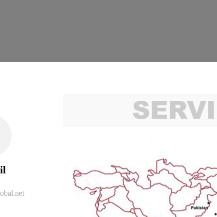
il
obal.net