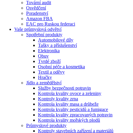
Tovární audit
Osvědčení
Poradenství
Amazon FBA
EAC pro Ruskou federaci
Vaše průmyslová odvětví
Spotřební produkty
Automobilové díly
Tašky a příslušenství
Elektronika
Obuv
Tvrdé zboží
Osobní péče a kosmetika
Textil a oděvy
Hračky
Jídlo a zemědělství
Služby bezpečnosti potravin
Kontrola kvality ovoce a zeleniny
Kontroly kvality zrna
Kontrola kvality masa a drůbeže
Kontrola kvality pesticidů a fumigace
Kontrola kvality zpracovaných potravin
Kontrola kvality mořských plodů
Průmyslové produkty
Kontroly stavebních zařízení a materiálů