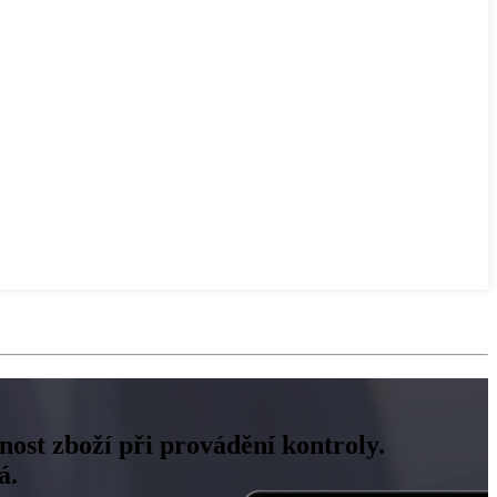
ost zboží při provádění kontroly.
á.