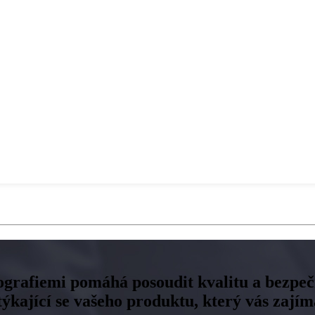
ografiemi pomáhá posoudit kvalitu a bezpečn
kající se vašeho produktu, který vás zajím