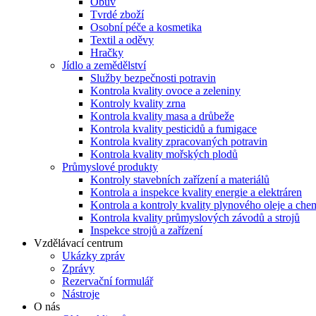
Obuv
Tvrdé zboží
Osobní péče a kosmetika
Textil a oděvy
Hračky
Jídlo a zemědělství
Služby bezpečnosti potravin
Kontrola kvality ovoce a zeleniny
Kontroly kvality zrna
Kontrola kvality masa a drůbeže
Kontrola kvality pesticidů a fumigace
Kontrola kvality zpracovaných potravin
Kontrola kvality mořských plodů
Průmyslové produkty
Kontroly stavebních zařízení a materiálů
Kontrola a inspekce kvality energie a elektráren
Kontrola a kontroly kvality plynového oleje a chem
Kontrola kvality průmyslových závodů a strojů
Inspekce strojů a zařízení
Vzdělávací centrum
Ukázky zpráv
Zprávy
Rezervační formulář
Nástroje
O nás