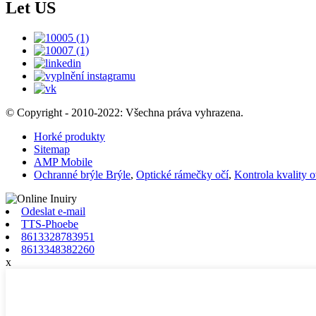
Let US
© Copyright - 2010-2022: Všechna práva vyhrazena.
Horké produkty
Sitemap
AMP Mobile
Ochranné brýle Brýle
,
Optické rámečky očí
,
Kontrola kvality o
Odeslat e-mail
TTS-Phoebe
8613328783951
8613348382260
x