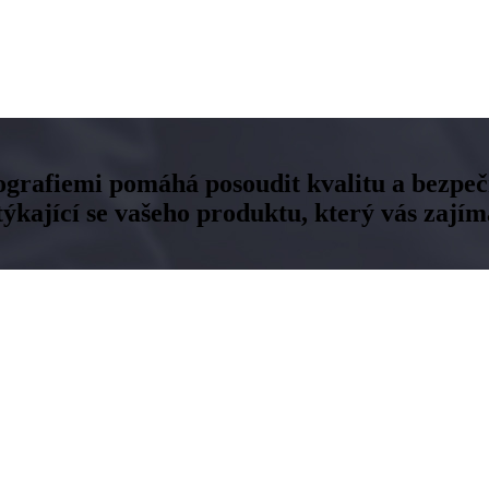
ografiemi pomáhá posoudit kvalitu a bezpečn
kající se vašeho produktu, který vás zajím