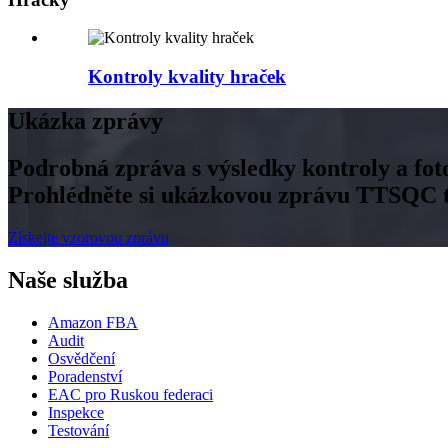
Kontroly kvality hraček
Ukázka zprávy
Podrobná zpráva s výsledky kontroly a fot
Prohlédněte si ukázkovou zprávu TTSQC tý
Získejte vzorovou zprávu
Naše služba
Amazon FBA
Audit
Osvědčení
Poradenství
EAC pro Ruskou federaci
Inspekce
Testování