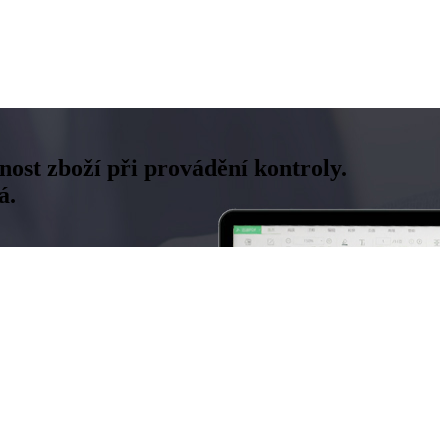
ost zboží při provádění kontroly.
á.