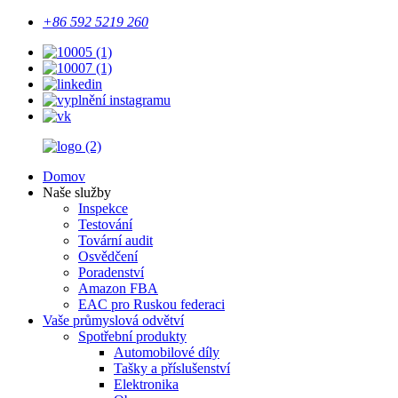
+86 592 5219 260
Domov
Naše služby
Inspekce
Testování
Tovární audit
Osvědčení
Poradenství
Amazon FBA
EAC pro Ruskou federaci
Vaše průmyslová odvětví
Spotřební produkty
Automobilové díly
Tašky a příslušenství
Elektronika