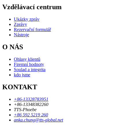
Vzdělávací centrum
Ukázky zpráv
Zprávy
Rezervační formulář
Nástroje
O NÁS
Ohlasy klientů
Firemní hodnoty
Soulad a integrita
kdo jsme
KONTAKT
+86-13328783951
+86-13348382260
TTS-Phoebe
+86 592 5219 260
anka.chung@tts-global.net