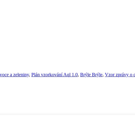
voce a zeleniny
,
Plán vzorkování Aql 1.0
,
Brýle Brýle
,
Vzor zprávy o 