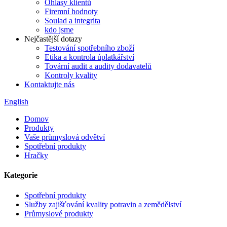
Ohlasy klientů
Firemní hodnoty
Soulad a integrita
kdo jsme
Nejčastější dotazy
Testování spotřebního zboží
Etika a kontrola úplatkářství
Tovární audit a audity dodavatelů
Kontroly kvality
Kontaktujte nás
English
Domov
Produkty
Vaše průmyslová odvětví
Spotřební produkty
Hračky
Kategorie
Spotřební produkty
Služby zajišťování kvality potravin a zemědělství
Průmyslové produkty