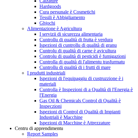
Calzature
Hardgoods
Cura persunale è Cosmetichi
Tessili è Abbigliamento
Ghjochi
Alimentazione è Agricultura
I servizii di sicurezza alimentaria
Cuntrollu di qualità di frutta è verdura
Ispezioni di cuntrollu di qualità di granu
Cuntrolu di qualità di carne è avicultura
Controlu di qualità di pesticidi è fumigazioni
Cuntrolla di qualità di l'alimentu trasfurmatu
Cuntrollu di qualità di i frutti di mare
I prudutti industriali
Ispezioni di l'equipaggiu di custruzzione è i
materiali
Cuntrolla è Inspezioni di a Qualità di l'Energia è
l'Energia
Gas Oil & Chemicals Control di Qualità è
Inspeczioni
Ispezioni di Control di Qualità di Impianti
Industriali è Macchine
Ispezioni di Macchine è Attrezzature
Centru di apprendimentu
Report Samples