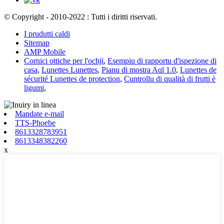
© Copyright - 2010-2022 : Tutti i diritti riservati.
I prudutti caldi
Sitemap
AMP Mobile
Cornici ottiche per l'ochji
,
Esempiu di rapportu d'ispezione di
casa
,
Lunettes Lunettes
,
Pianu di mostra Aql 1.0
,
Lunettes de
sécurité Lunettes de protection
,
Cuntrollu di qualità di frutti è
ligumi
,
Mandate e-mail
TTS-Phoebe
8613328783951
8613348382260
x