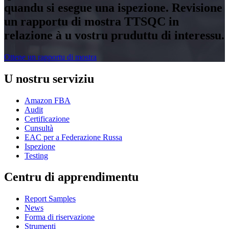
quandu si esegue una ispezione. Revisione
un rapportu di mostra TTSQC in
relazione à u vostru pruduttu di interessu.
Ottene un rapportu di mostra
U nostru serviziu
Amazon FBA
Audit
Certificazione
Cunsultà
EAC per a Federazione Russa
Ispezione
Testing
Centru di apprendimentu
Report Samples
News
Forma di riservazione
Strumenti