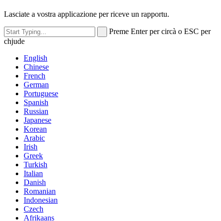
Lasciate a vostra applicazione per riceve un rapportu.
Preme Enter per circà o ESC per
chjude
English
Chinese
French
German
Portuguese
Spanish
Russian
Japanese
Korean
Arabic
Irish
Greek
Turkish
Italian
Danish
Romanian
Indonesian
Czech
Afrikaans