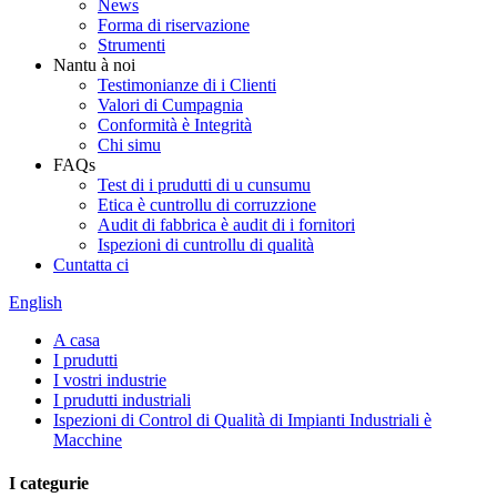
News
Forma di riservazione
Strumenti
Nantu à noi
Testimonianze di i Clienti
Valori di Cumpagnia
Conformità è Integrità
Chi simu
FAQs
Test di i prudutti di u cunsumu
Etica è cuntrollu di corruzzione
Audit di fabbrica è audit di i fornitori
Ispezioni di cuntrollu di qualità
Cuntatta ci
English
A casa
I prudutti
I vostri industrie
I prudutti industriali
Ispezioni di Control di Qualità di Impianti Industriali è
Macchine
I categurie