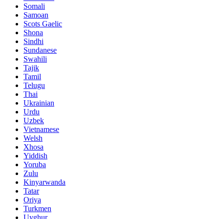
Somali
Samoan
Scots Gaelic
Shona
Sindhi
Sundanese
Swahili
Tajik
Tamil
Telugu
Thai
Ukrainian
Urdu
Uzbek
Vietnamese
Welsh
Xhosa
Yiddish
Yoruba
Zulu
Kinyarwanda
Tatar
Oriya
Turkmen
Uyghur