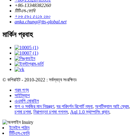
+86-13348382260
টিটিএস-ফোবি
+৮৬ ৫৯২ ৫২১৯ ২৬০
anka.chung@tts-global.net
মার্কিন প্রবাহ
© কপিরাইট - 2010-2022 : সর্বস্বত্ব সংরক্ষিত৷
গরম পণ্য
সাইটম্যাপ
এএমপি মোবাইল
ফল ও সবজির মান নিয়ন্ত্রণ
,
ঘর পরিদর্শন রিপোর্ট নমুনা
,
অপটিক্যাল আই ফ্রেম
,
চশমা চশমা
,
নিরাপত্তা চশমা গগলস
,
Aql 1.0 স্যাম্পলিং প্ল্যান
,
ইমেইল পাঠান
টিটিএস-ফোবি