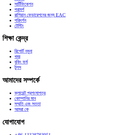
সার্টিফিকেশন
পরামর্শ
রাশিয়ান ফেডারেশনের জন্য EAC
পরিদর্শন
টেস্টিং
শিক্ষা কেন্দ্র
রিপোর্ট নমুনা
খবর
বুকিং ফর্ম
টুলস
আমাদের সম্পর্কে
ক্লায়েন্ট প্রশংসাপত্র
কোম্পানির মান
সম্মতি এবং সততা
আমরা কে
যোগাযোগ
+86-13328783951