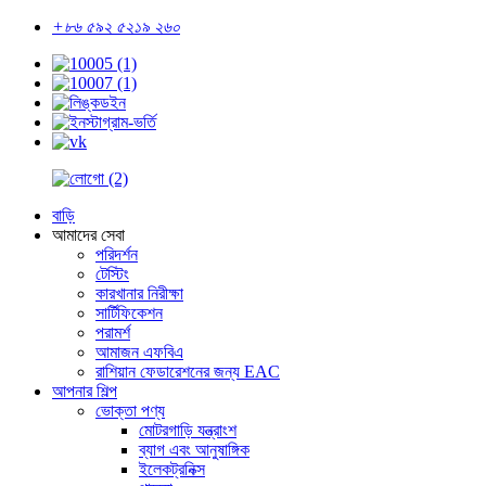
+৮৬ ৫৯২ ৫২১৯ ২৬০
বাড়ি
আমাদের সেবা
পরিদর্শন
টেস্টিং
কারখানার নিরীক্ষা
সার্টিফিকেশন
পরামর্শ
আমাজন এফবিএ
রাশিয়ান ফেডারেশনের জন্য EAC
আপনার শিল্প
ভোক্তা পণ্য
মোটরগাড়ি যন্ত্রাংশ
ব্যাগ এবং আনুষাঙ্গিক
ইলেকট্রনিক্স