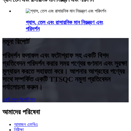
গ্যাস, তেল এবং রাসায়নিক মান নিয়ন্ত্রণ এবং
পরিদর্শন
নমুনা রিপোর্ট
পরিদর্শন ফলাফল এবং ফটোগ্রাফ সহ একটি বিশদ
প্রতিবেদন পরিদর্শন করার সময় পণ্যের গুণমান এবং সুরক্ষা
মূল্যায়ন করতে সহায়তা করে। আপনার আগ্রহের পণ্যের
সাথে সম্পর্কিত একটি TTSQC নমুনা প্রতিবেদন
পর্যালোচনা করুন।
একটি নমুনা রিপোর্ট পান
আমাদের পরিষেবা
আমাজন এফবিএ
নিরীক্ষা