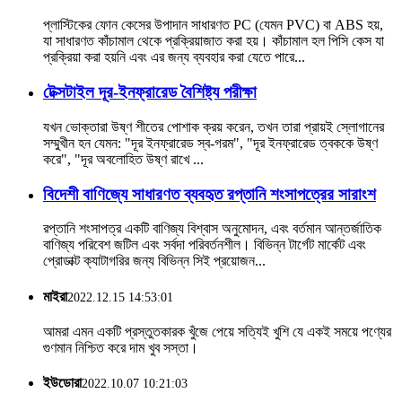
প্লাস্টিকের ফোন কেসের উপাদান সাধারণত PC (যেমন PVC) বা ABS হয়,
যা সাধারণত কাঁচামাল থেকে প্রক্রিয়াজাত করা হয়। কাঁচামাল হল পিসি কেস যা
প্রক্রিয়া করা হয়নি এবং এর জন্য ব্যবহার করা যেতে পারে...
টেক্সটাইল দূর-ইনফ্রারেড বৈশিষ্ট্য পরীক্ষা
যখন ভোক্তারা উষ্ণ শীতের পোশাক ক্রয় করেন, তখন তারা প্রায়ই স্লোগানের
সম্মুখীন হন যেমন: "দূর ইনফ্রারেড স্ব-গরম", "দূর ইনফ্রারেড ত্বককে উষ্ণ
করে", "দূর অবলোহিত উষ্ণ রাখে ...
বিদেশী বাণিজ্যে সাধারণত ব্যবহৃত রপ্তানি শংসাপত্রের সারাংশ
রপ্তানি শংসাপত্র একটি বাণিজ্য বিশ্বাস অনুমোদন, এবং বর্তমান আন্তর্জাতিক
বাণিজ্য পরিবেশ জটিল এবং সর্বদা পরিবর্তনশীল। বিভিন্ন টার্গেট মার্কেট এবং
প্রোডাক্ট ক্যাটাগরির জন্য বিভিন্ন সিই প্রয়োজন...
মাইরা
2022.12.15 14:53:01
আমরা এমন একটি প্রস্তুতকারক খুঁজে পেয়ে সত্যিই খুশি যে একই সময়ে পণ্যের
গুণমান নিশ্চিত করে দাম খুব সস্তা।
ইউডোরা
2022.10.07 10:21:03