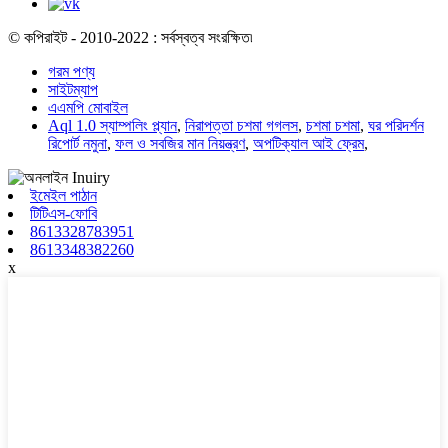
© কপিরাইট - 2010-2022 : সর্বস্বত্ব সংরক্ষিত৷
গরম পণ্য
সাইটম্যাপ
এএমপি মোবাইল
Aql 1.0 স্যাম্পলিং প্ল্যান
,
নিরাপত্তা চশমা গগলস
,
চশমা চশমা
,
ঘর পরিদর্শন
রিপোর্ট নমুনা
,
ফল ও সবজির মান নিয়ন্ত্রণ
,
অপটিক্যাল আই ফ্রেম
,
ইমেইল পাঠান
টিটিএস-ফোবি
8613328783951
8613348382260
x