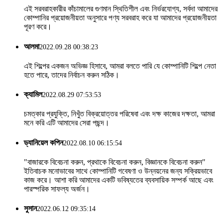
এই সরবরাহকারীর কাঁচামালের গুণমান স্থিতিশীল এবং নির্ভরযোগ্য, সর্বদা আমাদের
কোম্পানির প্রয়োজনীয়তা অনুসারে পণ্য সরবরাহ করে যা আমাদের প্রয়োজনীয়তা
পূরণ করে।
আলমা
2022.09.28 00:38:23
এই শিল্পের একজন অভিজ্ঞ হিসাবে, আমরা বলতে পারি যে কোম্পানিটি শিল্পে নেতা
হতে পারে, তাদের নির্বাচন করুন সঠিক।
ক্যামিল
2022.08.29 07:53:53
চমত্কার প্রযুক্তি, নিখুঁত বিক্রয়োত্তর পরিষেবা এবং দক্ষ কাজের দক্ষতা, আমরা
মনে করি এটি আমাদের সেরা পছন্দ।
ড্যানিয়েল কপিন
2022.08.10 06:15:54
"বাজারকে বিবেচনা করুন, প্রথাকে বিবেচনা করুন, বিজ্ঞানকে বিবেচনা করুন"
ইতিবাচক মনোভাবের সাথে কোম্পানিটি গবেষণা ও উন্নয়নের জন্য সক্রিয়ভাবে
কাজ করে। আশা করি আমাদের একটি ভবিষ্যতের ব্যবসায়িক সম্পর্ক আছে এবং
পারস্পরিক সাফল্য অর্জন।
সুসান
2022.06.12 09:35:14