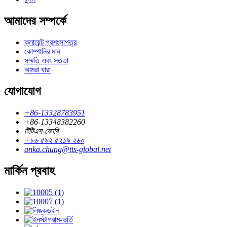
আমাদের সম্পর্কে
ক্লায়েন্ট প্রশংসাপত্র
কোম্পানির মান
সম্মতি এবং সততা
আমরা যারা
যোগাযোগ
+86-13328783951
+86-13348382260
টিটিএস-ফোবি
+৮৬ ৫৯২ ৫২১৯ ২৬০
anka.chung@tts-global.net
মার্কিন প্রবাহ