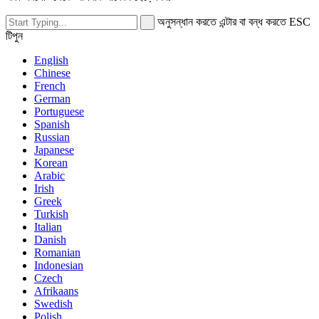
অনুসন্ধান করতে এন্টার বা বন্ধ করতে ESC
টিপুন
English
Chinese
French
German
Portuguese
Spanish
Russian
Japanese
Korean
Arabic
Irish
Greek
Turkish
Italian
Danish
Romanian
Indonesian
Czech
Afrikaans
Swedish
Polish