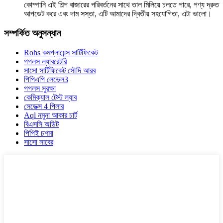
কোম্পানি এই শিল্প বাজারের পরিবর্তনের সাথে তাল মিলিয়ে চলতে পারে, পণ্য দ্রুত
আপডেট করে এবং দাম সস্তা, এটি আমাদের দ্বিতীয় সহযোগিতা, এটা ভালো।
সম্পর্কিত অনুসন্ধান
Rohs কমপ্লায়েন্স সার্টিফিকেট
গগলস ল্যাবরেটরি
সাসো সার্টিফিকেট সৌদি আরব
পিপিএপি লেভেল3
গগলস সুরক্ষা
কেমিক্যাল টেস্ট ল্যাব
সেডেক্স 4 পিলার
Aql নমুনা আকার চার্ট
বিএসসি অডিট
পিপিই চশমা
সাসো সাবের