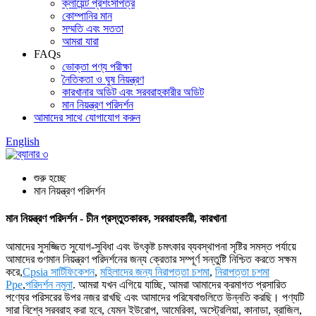
ক্লায়েন্ট প্রশংসাপত্র
কোম্পানির মান
সম্মতি এবং সততা
আমরা যারা
FAQs
ভোক্তা পণ্য পরীক্ষা
নৈতিকতা ও ঘুষ নিয়ন্ত্রণ
কারখানার অডিট এবং সরবরাহকারীর অডিট
মান নিয়ন্ত্রণ পরিদর্শন
আমাদের সাথে যোগাযোগ করুন
English
শুরু হচ্ছে
মান নিয়ন্ত্রণ পরিদর্শন
মান নিয়ন্ত্রণ পরিদর্শন - চীন প্রস্তুতকারক, সরবরাহকারী, কারখানা
আমাদের সুসজ্জিত সুযোগ-সুবিধা এবং উৎকৃষ্ট চমৎকার ব্যবস্থাপনা সৃষ্টির সমস্ত পর্যায়ে
আমাদের গুণমান নিয়ন্ত্রণ পরিদর্শনের জন্য ক্রেতার সম্পূর্ণ সন্তুষ্টি নিশ্চিত করতে সক্ষম
করে,
Cpsia সার্টিফিকেশন
,
মহিলাদের জন্য নিরাপত্তা চশমা
,
নিরাপত্তা চশমা
Ppe
,
পরিদর্শন নমুনা
. আমরা যখন এগিয়ে যাচ্ছি, আমরা আমাদের ক্রমাগত প্রসারিত
পণ্যের পরিসরের উপর নজর রাখছি এবং আমাদের পরিষেবাগুলিতে উন্নতি করছি। পণ্যটি
সারা বিশ্বে সরবরাহ করা হবে, যেমন ইউরোপ, আমেরিকা, অস্ট্রেলিয়া, কানাডা, ব্রাজিল,