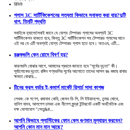
রিভিউ
গ্লাস 3C সার্টিফিকেশনের সত্যতা কিভাবে সনাক্ত করা যায়?দুটি
ধাপ, তিনটি পদ্ধতি
সবাইকে হ্যালো!সবাই জানে যে যোগ্য টেম্পারড গ্লাসের অবশ্যই 3C
সার্টিফিকেশন থাকতে হবে, কিন্তু 3C সার্টিফিকেশন সহ টেম্পারড গ্লাসের মানে
এই নয় যে এটি অবশ্যই যোগ্য টেম্পারড গ্লাস হতে হবে। অতএব, এটি...
রঞ্জকগুলি কেন রোদে বিবর্ণ হয়?
কারণগুলি বোঝার আগে, আমাদের প্রথমে জানতে হবে "সূর্যের দৃঢ়তা" কী।
সূর্যালোকের দৃঢ়তা: রঙ্গিন পণ্যগুলির সূর্যের আলোতে তাদের আসল রঙ বজায় রাখার
ক্ষমতা বোঝায়...
চীনের ক্রস বর্ডার ই-কমার্স মার্কেট রিসার্চ সাদা কাগজ
লেখক: কে গণেশ, রমানাথ কেবি, জেসন ডি লি, লি ইউয়ানপেং, তন্ময় মোথে,
হানিশ যাদব, আলপেশ চাড্ডা এবং নীলেশ মুন্দ্রা ইন্টারনেট একটি অর্থনৈতিক এবং
দক্ষ যোগাযোগ "সেতু&#...
আপনি কিভাবে প্লাস্টিকের ফোন কেস গুণমান মূল্যায়ন করবেন?
আপনি কোন মান মান আছে?