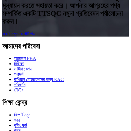
মূল্যায়ন করতে সহায়তা করে। আপনার আগ্রহের পণ্য
সম্পর্কিত একটি TTSQC নমুনা প্রতিবেদন পর্যালোচনা
করুন।
একটি নমুনা রিপোর্ট পান
আমাদের পরিষেবা
আমাজন FBA
নিরীক্ষা
সার্টিফিকেশন
পরামর্শ
রাশিয়ান ফেডারেশনের জন্য EAC
পরিদর্শন
টেস্টিং
শিক্ষা কেন্দ্র
রিপোর্ট নমুনা
খবর
বুকিং ফর্ম
টুলস