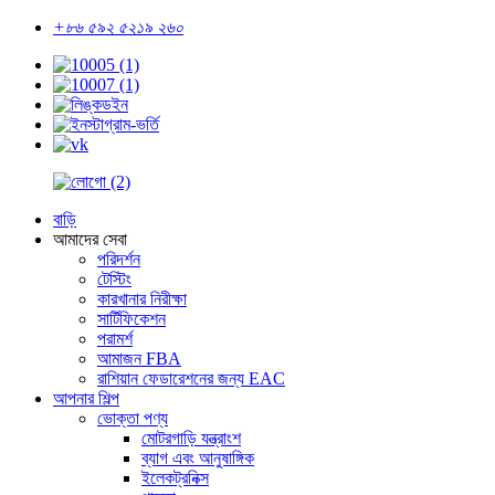
+৮৬ ৫৯২ ৫২১৯ ২৬০
বাড়ি
আমাদের সেবা
পরিদর্শন
টেস্টিং
কারখানার নিরীক্ষা
সার্টিফিকেশন
পরামর্শ
আমাজন FBA
রাশিয়ান ফেডারেশনের জন্য EAC
আপনার শিল্প
ভোক্তা পণ্য
মোটরগাড়ি যন্ত্রাংশ
ব্যাগ এবং আনুষাঙ্গিক
ইলেকট্রনিক্স