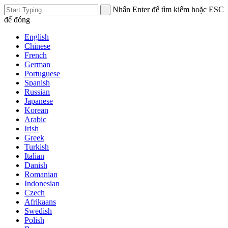
Nhấn Enter để tìm kiếm hoặc ESC
để đóng
English
Chinese
French
German
Portuguese
Spanish
Russian
Japanese
Korean
Arabic
Irish
Greek
Turkish
Italian
Danish
Romanian
Indonesian
Czech
Afrikaans
Swedish
Polish