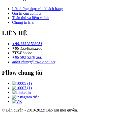
Lời chứng thực của khách hàng
Giá trị của công ty
Tuân thủ và liêm chính
Chúng ta là ai
LIÊN HỆ
+86-13328783951
+86-13348382260
TTS-Phoebe
+86 592 5219 260
anka.chung@tts-global.net
Fllow chúng tôi
© Bản quyền - 2010-2022: Bảo lưu mọi quyền.