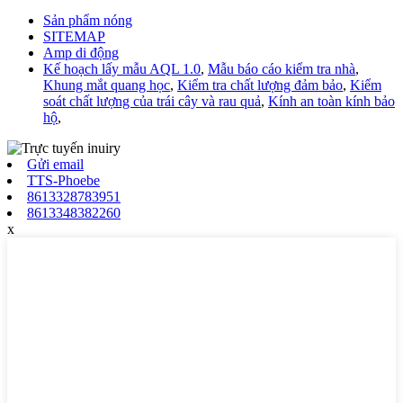
Sản phẩm nóng
SITEMAP
Amp di động
Kế hoạch lấy mẫu AQL 1.0
,
Mẫu báo cáo kiểm tra nhà
,
Khung mắt quang học
,
Kiểm tra chất lượng đảm bảo
,
Kiểm
soát chất lượng của trái cây và rau quả
,
Kính an toàn kính bảo
hộ
,
Gửi email
TTS-Phoebe
8613328783951
8613348382260
x