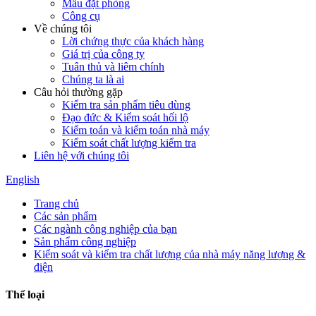
Mẫu đặt phòng
Công cụ
Về chúng tôi
Lời chứng thực của khách hàng
Giá trị của công ty
Tuân thủ và liêm chính
Chúng ta là ai
Câu hỏi thường gặp
Kiểm tra sản phẩm tiêu dùng
Đạo đức & Kiểm soát hối lộ
Kiểm toán và kiểm toán nhà máy
Kiểm soát chất lượng kiểm tra
Liên hệ với chúng tôi
English
Trang chủ
Các sản phẩm
Các ngành công nghiệp của bạn
Sản phẩm công nghiệp
Kiểm soát và kiểm tra chất lượng của nhà máy năng lượng &
điện
Thể loại