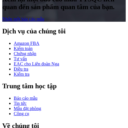
quan đến sản phẩm quan tâm của bạn.
Nhận một báo cáo mẫu
Dịch vụ của chúng tôi
Amazon FBA
Kiểm toán
Chứng nhận
Tư vấn
EAC cho Liên đoàn Nga
Điều tra
Kiểm tra
Trung tâm học tập
Báo cáo mẫu
Tin tức
Mẫu đặt phòng
Công cụ
Về chúng tôi