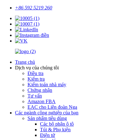
+86 592 5219 260
Trang chủ
Dịch vụ của chúng tôi
Điều tra
Kiểm tra
Kiểm toán nhà máy
Chứng nhận
Tư vấn
Amazon FBA
EAC cho Liên đoàn Nga
Các ngành công nghiệp của bạn
Sản phẩm tiêu dùng
Các bộ phận ô tô
Túi & Phụ kiện
Điện tử