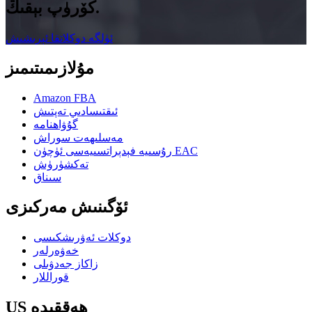
كۆرۈپ بېقىڭ.
ئۈلگە دوكلاتقا ئېرىشىش
مۇلازىمىتىمىز
Amazon FBA
ئىقتىسادىي تەپتىش
گۇۋاھنامە
مەسلىھەت سوراش
رۇسىيە فېدېراتسىيەسى ئۈچۈن EAC
تەكشۈرۈش
سىناق
ئۆگىنىش مەركىزى
دوكلات ئەۋرىشكىسى
خەۋەرلەر
زاكاز جەدۋىلى
قوراللار
US ھەققىدە