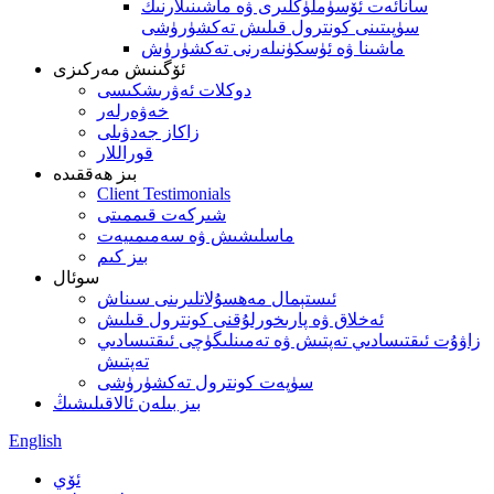
سانائەت ئۆسۈملۈكلىرى ۋە ماشىنىلارنىڭ
سۈپىتىنى كونترول قىلىش تەكشۈرۈشى
ماشىنا ۋە ئۈسكۈنىلەرنى تەكشۈرۈش
ئۆگىنىش مەركىزى
دوكلات ئەۋرىشكىسى
خەۋەرلەر
زاكاز جەدۋىلى
قوراللار
بىز ھەققىدە
Client Testimonials
شىركەت قىممىتى
ماسلىشىش ۋە سەمىمىيەت
بىز كىم
سوئال
ئىستېمال مەھسۇلاتلىرىنى سىناش
ئەخلاق ۋە پارىخورلۇقنى كونترول قىلىش
زاۋۇت ئىقتىسادىي تەپتىش ۋە تەمىنلىگۈچى ئىقتىسادىي
تەپتىش
سۈپەت كونترول تەكشۈرۈشى
بىز بىلەن ئالاقىلىشىڭ
English
ئۆي