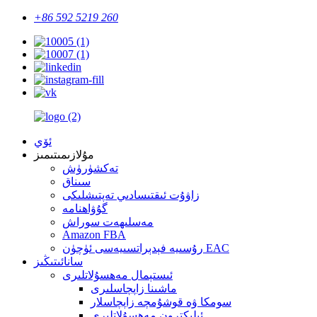
+86 592 5219 260
ئۆي
مۇلازىمىتىمىز
تەكشۈرۈش
سىناق
زاۋۇت ئىقتىسادىي تەپتىشلىكى
گۇۋاھنامە
مەسلىھەت سوراش
Amazon FBA
رۇسىيە فېدېراتسىيەسى ئۈچۈن EAC
سانائىتىڭىز
ئىستېمال مەھسۇلاتلىرى
ماشىنا زاپچاسلىرى
سومكا ۋە قوشۇمچە زاپچاسلار
ئېلېكترون مەھسۇلاتلىرى