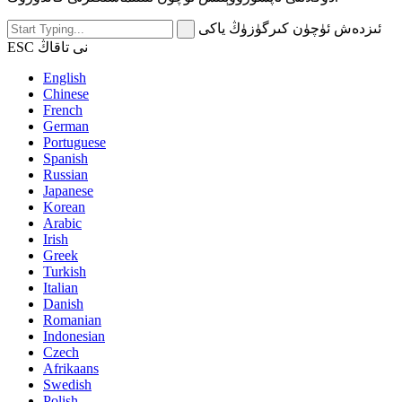
ئىزدەش ئۈچۈن كىرگۈزۈڭ ياكى
ESC نى تاقاڭ
English
Chinese
French
German
Portuguese
Spanish
Russian
Japanese
Korean
Arabic
Irish
Greek
Turkish
Italian
Danish
Romanian
Indonesian
Czech
Afrikaans
Swedish
Polish