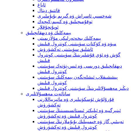
ئاياغ
قاتتىق دېتال
شەخسىي ئاسراش ۋە گىرىم بۇيۇملىرى
توقۇمىچىلىق ۋە كىيىم-كېچەك
ئويۇنچۇقلار
يېمەكلىك ۋە دېھقانچىلىق
يېمەكلىك بىخەتەرلىكى مۇلازىمىتى
مېۋە ۋە كۆكتات سۈپىتىنى كونترول قىلىش
ئاشلىق سۈپىتىنى تەكشۈرۈش
گۆش ۋە ئۆي قۇشلىرىنىڭ سۈپىتىنى كونترول
قىلىش
دېھقانچىلىق دورىسى ۋە ئىس-تۈتەك سۈپىتىنى
كونترول قىلىش
پىششىقلاپ ئىشلەنگەن يېمەكلىك سۈپىتىنى
كونترول قىلىش
دېڭىز مەھسۇلاتلىرىنىڭ سۈپىتىنى كونترول قىلىش
سانائەت مەھسۇلاتلىرى
قۇرۇلۇش ئۈسكۈنىلىرى ۋە ماتېرىياللارنى
تەكشۈرۈش
ئېنېرگىيە ۋە ئېلېكتر ئىستانسىسىنىڭ سۈپىتىنى
كونترول قىلىش ۋە تەكشۈرۈش
تەبىئىي گاز ۋە خىمىيىلىك بۇيۇملارنىڭ سۈپىتىنى
كونترول قىلىش ۋە تەكشۈرۈش