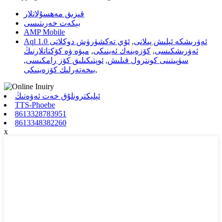
قىزىق مەھسۇلاتلار
بېكەت خەرىتىسى
AMP Mobile
Aql 1.0 ئەۋرىشكە ئېلىش پىلانى
,
ئۆي تەكشۈرۈش دوكلاتى
ئەۋرىشكىسى
,
كۆزەينەك ئەينىكى
,
مېۋە ۋە كۆكتاتلارنىڭ
سۈپىتىنى كونترول قىلىش
,
ئوپتىكىلىق كۆز رامكىسى
,
,
بىخەتەرلىك كۆزەينىكى
ئېلېكترونلۇق خەت ئەۋەتىڭ
TTS-Phoebe
8613328783951
8613348382260
x