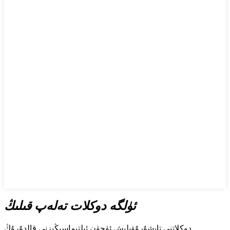
ئۈلگە دوكلات تەلەپ قىلىڭ
دوكلاتنى تاپشۇرۇۋېلىش ئۈچۈن ئىلتىماسىڭىزنى قالدۇرۇڭ.