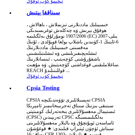
تېخىمۇ كۆپ ئوقۇڭ
سىناققا يېتىش
خىمىيىلىك ماددىلارنى تىزىملاش ، باھالاش ،
ھوقۇق بېرىش ۋە چەكلەش توغرىسىدىكى
1907/2006 نومۇرلۇق بەلگىلىمە (EC) 2007-يىلى
6-ئاينىڭ 1-كۈنىدىن باشلاپ يولغا قويۇلدى ، ئۇنىڭ
مەقسىتى خىمىيىلىك ماددىلارنىڭ
ئىشلەپچىقىرىلىشى ۋە ئىشلىتىلىشىنى
باشقۇرۇشنى كۈچەيتىپ ، ئىنسانلارنىڭ
ساغلاملىقىنى قوغداشنى كۈچەيتىش. ۋە مۇھىت.
REACH قوللىنىلىدۇ ...
تېخىمۇ كۆپ ئوقۇڭ
Cpsia Testing
CPSIA تەپسىلاتلىرى تۆۋەندىكىچە CPSIA
سىنىقى بىزنىڭ سىناق تەجرىبىخانىمىز ئامېرىكا
ئىستېمال مەھسۇلاتلىرى بىخەتەرلىك كومىتېتى
(CPSC) تەرىپىدىن CPSC بەلگىلىمىسىگە
ئاساسەن ئويۇنچۇق ۋە بالىلار مەھسۇلاتلىرىنى
سىناش ئۈچۈن ئېتىراپ قىلىندى: ★ قوغۇشۇن
بوياق: 16 CFR 1303-قىسىم ★ تازىلاش