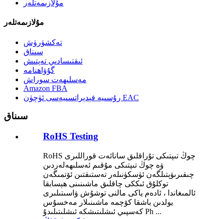
مۇلازىمەتلەر
مۇلازىمەتلەر
تەكشۈرۈش
سىناق
ئىقتىسادىي تەپتىش
گۇۋاھنامە
مەسلىھەت سوراش
Amazon FBA
رۇسىيە فېدېراتسىيەسى ئۈچۈن EAC
سىناق
RoHS Testing
RoHS چوڭ تىپتىكى تۇراقلىق سانائەت قوراللىرى
ۋە چوڭ تىپتىكى مۇقىم ئەسلىھەلەردىن
چىقىرىۋېتىلگەن ئۈسكۈنىلەر تەستىقتىن ئۆتمىگەن
توكلۇق ئىككى چاقلىق ماشىنىنى ھېسابقا
ئالمىغاندا ، ئادەم ياكى مالنى توشۇش ۋاسىتىلىرى
يولدىن باشقا كۆچمە ماشىنىلار مەخسۇس
كەسپىي ئىشلىتىشكە ئىشلىتىلىدۇ Ph ...