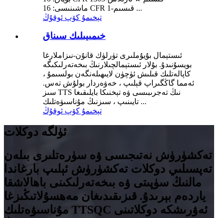
ماشىنىسى: 16 CFR 1-قىسىم ...
تېخىمۇ كۆپ ئوقۇڭ
خىمىيىلىك سىناق
ئىستېمال بۇيۇملىرى تۈرلۈك قانۇن-نىزاملارغا
بويسۇنىدۇ. بۇلار ئىستېمالچىلارنىڭ بىخەتەرلىكىگە
كاپالەتلىك قىلىش ئۈچۈن لايىھىلەنگەن بولسىمۇ ،
ئەمما گاڭگىراپ قېلىپ ، خەۋەردار بولۇش تەس.
سىز TTS نىڭ تەجرىبىسى ۋە تېخنىكا بايلىقىغا
تايىنىپ ، سىزنىڭ مۇناسىۋەتلىك ...
تېخىمۇ كۆپ ئوقۇڭ
ئۈلگە دوكلات
تەكشۈرۈش نەتىجىسى ۋە سۈرەتلىرى بىلەن
تەپسىلىي دوكلات تەكشۈرۈش ئېلىپ بارغاندا
مالنىڭ سۈپىتى ۋە بىخەتەرلىكىنى باھالاشقا
ياردەم بېرىدۇ. قىزىقىدىغان مەھسۇلاتىڭىزغا
مۇناسىۋەتلىك TTSQC ئەۋرىشكە دوكلاتىنى