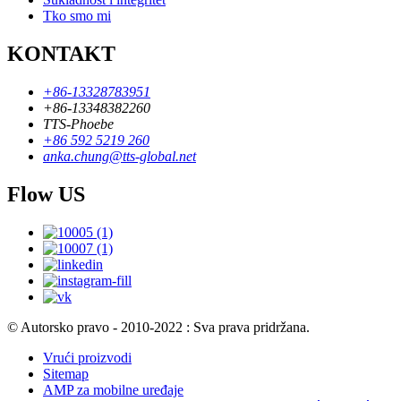
Tko smo mi
KONTAKT
+86-13328783951
+86-13348382260
TTS-Phoebe
+86 592 5219 260
anka.chung@tts-global.net
Flow US
© Autorsko pravo - 2010-2022 : Sva prava pridržana.
Vrući proizvodi
Sitemap
AMP za mobilne uređaje