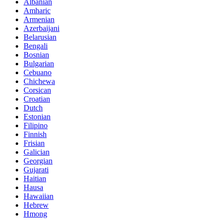
Albanian
Amharic
Armenian
Azerbaijani
Belarusian
Bengali
Bosnian
Bulgarian
Cebuano
Chichewa
Corsican
Croatian
Dutch
Estonian
Filipino
Finnish
Frisian
Galician
Georgian
Gujarati
Haitian
Hausa
Hawaiian
Hebrew
Hmong