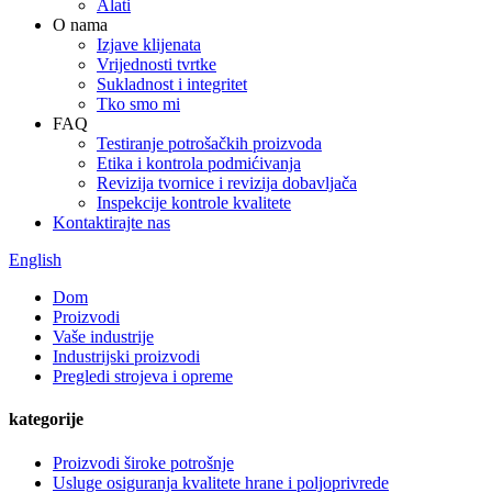
Alati
O nama
Izjave klijenata
Vrijednosti tvrtke
Sukladnost i integritet
Tko smo mi
FAQ
Testiranje potrošačkih proizvoda
Etika i kontrola podmićivanja
Revizija tvornice i revizija dobavljača
Inspekcije kontrole kvalitete
Kontaktirajte nas
English
Dom
Proizvodi
Vaše industrije
Industrijski proizvodi
Pregledi strojeva i opreme
kategorije
Proizvodi široke potrošnje
Usluge osiguranja kvalitete hrane i poljoprivrede