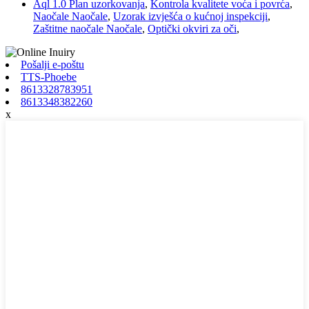
Aql 1.0 Plan uzorkovanja
,
Kontrola kvalitete voća i povrća
,
Naočale Naočale
,
Uzorak izvješća o kućnoj inspekciji
,
Zaštitne naočale Naočale
,
Optički okviri za oči
,
Pošalji e-poštu
TTS-Phoebe
8613328783951
8613348382260
x