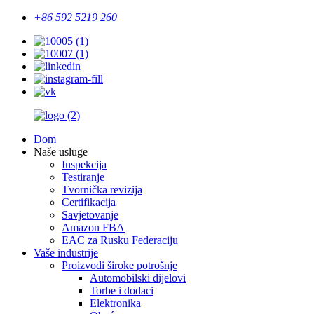
+86 592 5219 260
Dom
Naše usluge
Inspekcija
Testiranje
Tvornička revizija
Certifikacija
Savjetovanje
Amazon FBA
EAC za Rusku Federaciju
Vaše industrije
Proizvodi široke potrošnje
Automobilski dijelovi
Torbe i dodaci
Elektronika