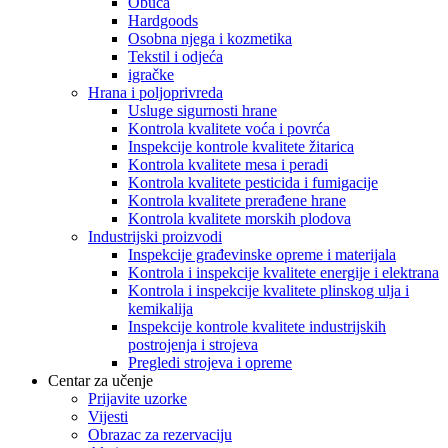
Obuća
Hardgoods
Osobna njega i kozmetika
Tekstil i odjeća
igračke
Hrana i poljoprivreda
Usluge sigurnosti hrane
Kontrola kvalitete voća i povrća
Inspekcije kontrole kvalitete žitarica
Kontrola kvalitete mesa i peradi
Kontrola kvalitete pesticida i fumigacije
Kontrola kvalitete prerađene hrane
Kontrola kvalitete morskih plodova
Industrijski proizvodi
Inspekcije građevinske opreme i materijala
Kontrola i inspekcije kvalitete energije i elektrana
Kontrola i inspekcije kvalitete plinskog ulja i
kemikalija
Inspekcije kontrole kvalitete industrijskih
postrojenja i strojeva
Pregledi strojeva i opreme
Centar za učenje
Prijavite uzorke
Vijesti
Obrazac za rezervaciju