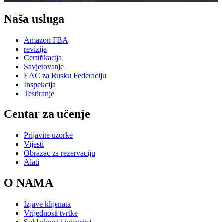
Naša usluga
Amazon FBA
revizija
Certifikacija
Savjetovanje
EAC za Rusku Federaciju
Inspekcija
Testiranje
Centar za učenje
Prijavite uzorke
Vijesti
Obrazac za rezervaciju
Alati
O NAMA
Izjave klijenata
Vrijednosti tvrtke
Sukladnost i integritet