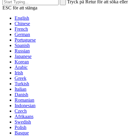
Tryck på Retur för att söka eller
ESC för att stänga
English
Chinese
French
German
Portuguese
Spanish
Russian
Japanese
Korean
Arabic
Irish
Greek
Turkish
Italian
Danish
Romanian
Indonesian
Czech
Afrikaans
Swedish
Polish
Basque