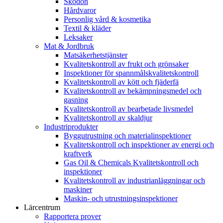
Skodon
Hårdvaror
Personlig vård & kosmetika
Textil & kläder
Leksaker
Mat & Jordbruk
Matsäkerhetstjänster
Kvalitetskontroll av frukt och grönsaker
Inspektioner för spannmålskvalitetskontroll
Kvalitetskontroll av kött och fjäderfä
Kvalitetskontroll av bekämpningsmedel och
gasning
Kvalitetskontroll av bearbetade livsmedel
Kvalitetskontroll av skaldjur
Industriprodukter
Byggutrustning och materialinspektioner
Kvalitetskontroll och inspektioner av energi och
kraftverk
Gas Oil & Chemicals Kvalitetskontroll och
inspektioner
Kvalitetskontroll av industrianläggningar och
maskiner
Maskin- och utrustningsinspektioner
Lärcentrum
Rapportera prover