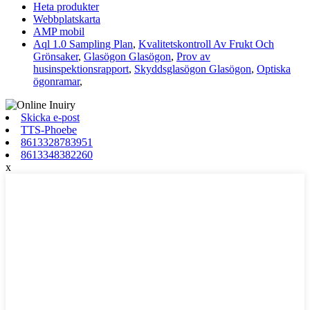
Heta produkter
Webbplatskarta
AMP mobil
Aql 1.0 Sampling Plan
,
Kvalitetskontroll Av Frukt Och
Grönsaker
,
Glasögon Glasögon
,
Prov av
husinspektionsrapport
,
Skyddsglasögon Glasögon
,
Optiska
ögonramar
,
Skicka e-post
TTS-Phoebe
8613328783951
8613348382260
x