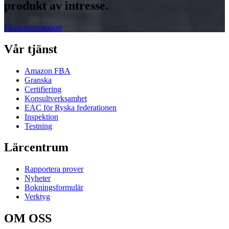
produkt av intresse.
Få en provrapport
Vår tjänst
Amazon FBA
Granska
Certifiering
Konsultverksamhet
EAC för Ryska federationen
Inspektion
Testning
Lärcentrum
Rapportera prover
Nyheter
Bokningsformulär
Verktyg
OM OSS