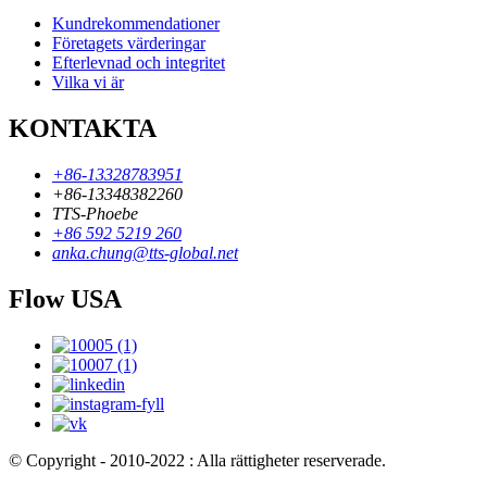
Kundrekommendationer
Företagets värderingar
Efterlevnad och integritet
Vilka vi är
KONTAKTA
+86-13328783951
+86-13348382260
TTS-Phoebe
+86 592 5219 260
anka.chung@tts-global.net
Flow USA
© Copyright - 2010-2022 : Alla rättigheter reserverade.