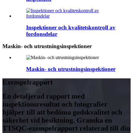
Inspektioner och kvalitetskontroll av
fordonsdelar
Maskin- och utrustningsinspektioner
Maskin- och utrustningsinspektioner
Exempelrapport
En detaljerad rapport med
inspektionsresultat och fotografier
hjälper till att bedöma godskvalitet och
säkerhet vid besiktning. Granska en
TTSQC-exempelrapport relaterad till din