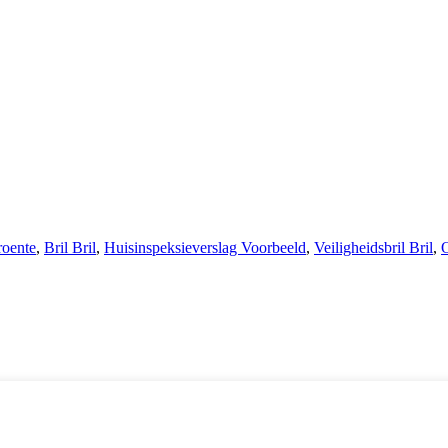
roente
,
Bril Bril
,
Huisinspeksieverslag Voorbeeld
,
Veiligheidsbril Bril
,