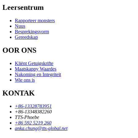
Leersentrum
Rapporteer monsters
Nuus
Besprekingsvorm
Gereedskap
OOR ONS
Kliënt Getuigskrifte
Maatskappy Waardes
Nakoming en Integriteit
Wie ons is
KONTAK
+86-13328783951
+86-13348382260
TTS-Phoebe
+86 592 5219 260
anka.chung@tts-global.net