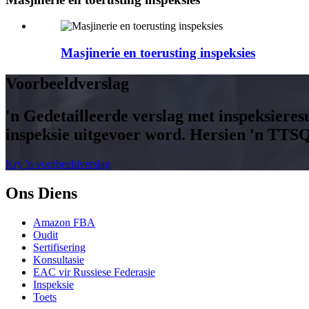
Masjinerie en toerusting inspeksies
Voorbeeldverslag
'n Gedetailleerde verslag met inspeksieresu
inspeksie uitgevoer word. Hersien 'n TTS
Kry 'n voorbeeldverslag
Ons Diens
Amazon FBA
Oudit
Sertifisering
Konsultasie
EAC vir Russiese Federasie
Inspeksie
Toets