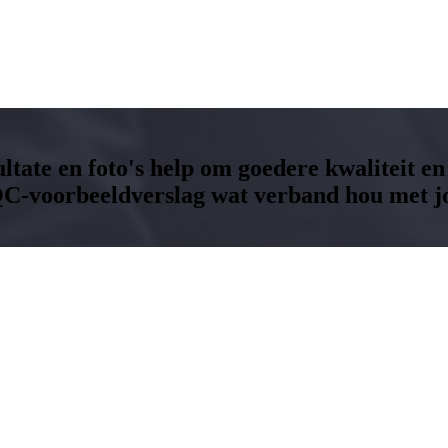
ltate en foto's help om goedere kwaliteit en
QC-voorbeeldverslag wat verband hou met j