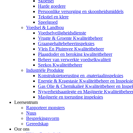
Skoeisel
Harde goedere
Persoonlike versorging en skoonheidsmiddels
Tekstiel en klere
Speelgoed
Voedsel & Landbou
Voedselveiligheidsdienste
Vrugte & Groente Kwaliteitbeheer
Graangehaltebeheerinspeksies
Vleis En Pluimvee Kwaliteitbeheer
Plaagdoder en beroking kwaliteitbeheer
Beheer van verwerkte voedselkwaliteit
Seekos Kwaliteitbeheer
Industriële Produkte
Konstruksietoerusting en -materiaalinspeksies
Energie & Kragstasie Kwaliteitbeheer en Inspeksi
Gas Olie & Chemikalieë Kwaliteitbeheer en Inspe
Nywerheidsaanlegte en Masjinerie Kwaliteitbeheer
Masjinerie en toerusting inspeksies
Leersentrum
Rapporteer monsters
Nuus
Besprekingsvorm
Gereedskap
Oor ons