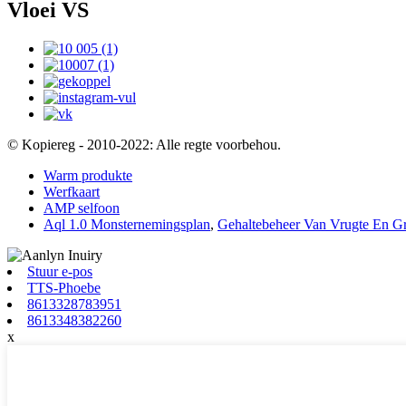
Vloei VS
© Kopiereg - 2010-2022: Alle regte voorbehou.
Warm produkte
Werfkaart
AMP selfoon
Aql 1.0 Monsternemingsplan
,
Gehaltebeheer Van Vrugte En G
Stuur e-pos
TTS-Phoebe
8613328783951
8613348382260
x