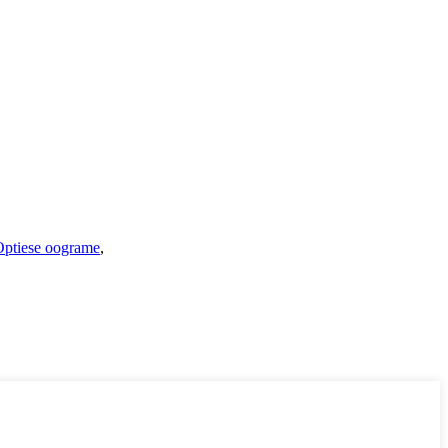
Optiese oograme
,