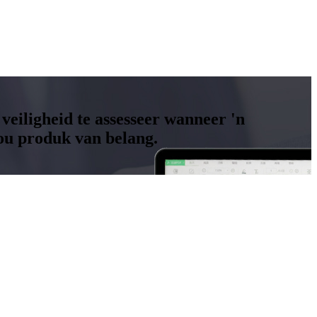
 veiligheid te assesseer wanneer 'n
ou produk van belang.