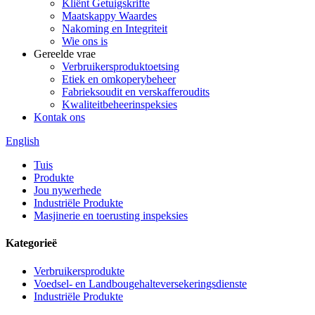
Kliënt Getuigskrifte
Maatskappy Waardes
Nakoming en Integriteit
Wie ons is
Gereelde vrae
Verbruikersproduktoetsing
Etiek en omkoperybeheer
Fabrieksoudit en verskafferoudits
Kwaliteitbeheerinspeksies
Kontak ons
English
Tuis
Produkte
Jou nywerhede
Industriële Produkte
Masjinerie en toerusting inspeksies
Kategorieë
Verbruikersprodukte
Voedsel- en Landbougehalteversekeringsdienste
Industriële Produkte