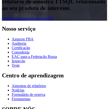
relatório de amostra TTSQC relacionado
ao seu produto de interesse.
Obtenha um exemplo de relatório
Nosso serviço
Amazon FBA
Auditoria
Certificação
Consultoria
EAC para a Federação Russa
Inspeção
Teste
Centro de aprendizagem
Amostras de relatórios
Notícias
Formulário de reserva
Ferramentas