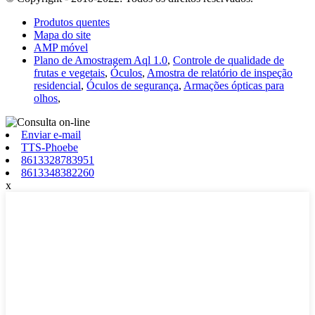
Produtos quentes
Mapa do site
AMP móvel
Plano de Amostragem Aql 1.0
,
Controle de qualidade de
frutas e vegetais
,
Óculos
,
Amostra de relatório de inspeção
residencial
,
Óculos de segurança
,
Armações ópticas para
olhos
,
Enviar e-mail
TTS-Phoebe
8613328783951
8613348382260
x