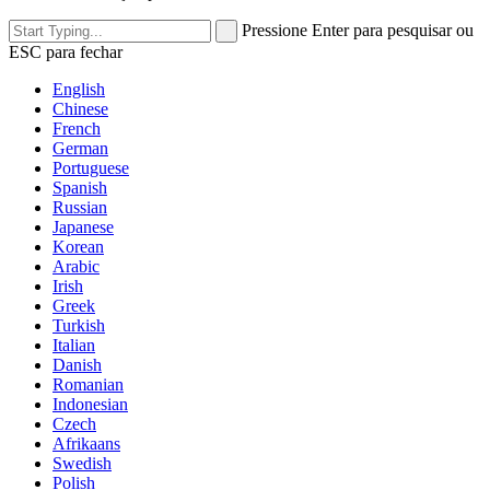
Pressione Enter para pesquisar ou
ESC para fechar
English
Chinese
French
German
Portuguese
Spanish
Russian
Japanese
Korean
Arabic
Irish
Greek
Turkish
Italian
Danish
Romanian
Indonesian
Czech
Afrikaans
Swedish
Polish