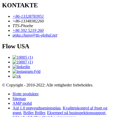
KONTAKTE
+86-13328783951
+86-13348382260
TTS-Phoebe
+86 592 5219 260
anka.chung@tts-global.net
Flow USA
© Copyright - 2010-2022: Alle rettigheder forbeholdes.
Hotte produkter
Sitemap
AMP mobil
Aql 1.0 prøveudtagningsplan
,
Kvalitetskontrol af frugt og
grønt
,
Briller Briller
,
Eksempel på husinspektionsrapport
,