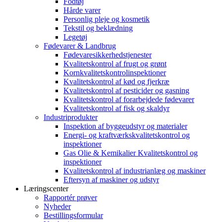
Fodtøj
Hårde varer
Personlig pleje og kosmetik
Tekstil og beklædning
Legetøj
Fødevarer & Landbrug
Fødevaresikkerhedstjenester
Kvalitetskontrol af frugt og grønt
Kornkvalitetskontrolinspektioner
Kvalitetskontrol af kød og fjerkræ
Kvalitetskontrol af pesticider og gasning
Kvalitetskontrol af forarbejdede fødevarer
Kvalitetskontrol af fisk og skaldyr
Industriprodukter
Inspektion af byggeudstyr og materialer
Energi- og kraftværkskvalitetskontrol og
inspektioner
Gas Olie & Kemikalier Kvalitetskontrol og
inspektioner
Kvalitetskontrol af industrianlæg og maskiner
Eftersyn af maskiner og udstyr
Læringscenter
Rapportér prøver
Nyheder
Bestillingsformular