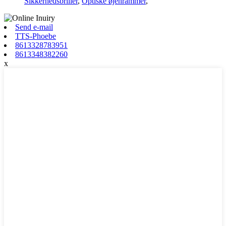
Sikkerhedsbriller
,
Optiske øjenrammer
,
Send e-mail
TTS-Phoebe
8613328783951
8613348382260
x