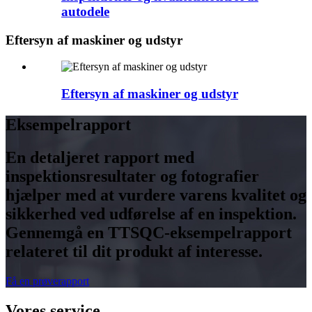
autodele
Eftersyn af maskiner og udstyr
Eftersyn af maskiner og udstyr
Eksempelrapport
En detaljeret rapport med
inspektionsresultater og fotografier
hjælper med at vurdere varens kvalitet og
sikkerhed ved udførelse af en inspektion.
Gennemgå en TTSQC-eksempelrapport
relateret til dit produkt af interesse.
Få en prøverapport
Vores service