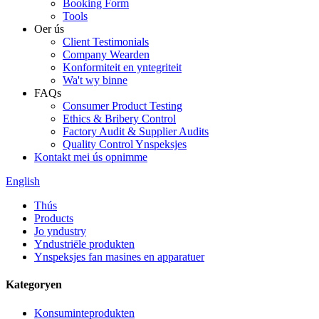
Booking Form
Tools
Oer ús
Client Testimonials
Company Wearden
Konformiteit en yntegriteit
Wa't wy binne
FAQs
Consumer Product Testing
Ethics & Bribery Control
Factory Audit & Supplier Audits
Quality Control Ynspeksjes
Kontakt mei ús opnimme
English
Thús
Products
Jo yndustry
Yndustriële produkten
Ynspeksjes fan masines en apparatuer
Kategoryen
Konsuminteprodukten