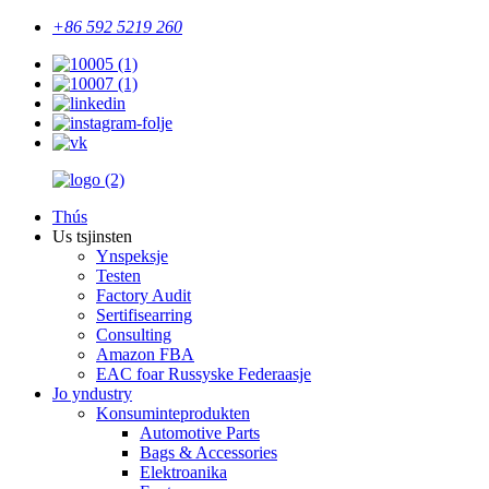
+86 592 5219 260
Thús
Us tsjinsten
Ynspeksje
Testen
Factory Audit
Sertifisearring
Consulting
Amazon FBA
EAC foar Russyske Federaasje
Jo yndustry
Konsuminteprodukten
Automotive Parts
Bags & Accessories
Elektroanika