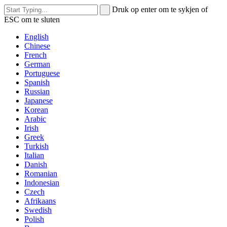
Druk op enter om te sykjen of
ESC om te sluten
English
Chinese
French
German
Portuguese
Spanish
Russian
Japanese
Korean
Arabic
Irish
Greek
Turkish
Italian
Danish
Romanian
Indonesian
Czech
Afrikaans
Swedish
Polish