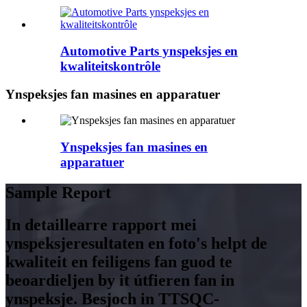
Automotive Parts ynspeksjes en
kwaliteitskontrôle
Ynspeksjes fan masines en apparatuer
Ynspeksjes fan masines en
apparatuer
Sample Report
In detaillearre rapport mei
ynspeksjeresultaten en foto's helpt de
kwaliteit en feiligens fan guod te
beoardieljen by it útfieren fan in
ynspeksje. Besjoch in TTSQC-