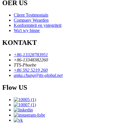
OER US
Client Testimonials
Company Wearden
Konformiteit en yntegriteit
Wa't wy binne
KONTAKT
+86-13328783951
+86-13348382260
TTS-Phoebe
+86 592 5219 260
anka.chung@tts-global.net
Flow US