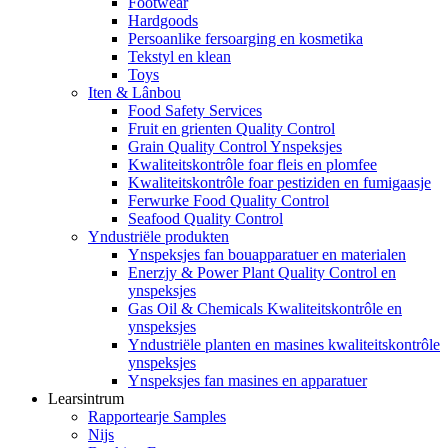
Footwear
Hardgoods
Persoanlike fersoarging en kosmetika
Tekstyl en klean
Toys
Iten & Lânbou
Food Safety Services
Fruit en grienten Quality Control
Grain Quality Control Ynspeksjes
Kwaliteitskontrôle foar fleis en plomfee
Kwaliteitskontrôle foar pestiziden en fumigaasje
Ferwurke Food Quality Control
Seafood Quality Control
Yndustriële produkten
Ynspeksjes fan bouapparatuer en materialen
Enerzjy & Power Plant Quality Control en
ynspeksjes
Gas Oil & Chemicals Kwaliteitskontrôle en
ynspeksjes
Yndustriële planten en masines kwaliteitskontrôle
ynspeksjes
Ynspeksjes fan masines en apparatuer
Learsintrum
Rapportearje Samples
Nijs