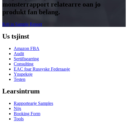
monsterrapport relatearre oan jo
produkt fan belang.
Krij in Sample Report
Us tsjinst
Amazon FBA
Audit
Sertifisearring
Consulting
EAC foar Russyske Federaasje
Ynspeksje
Testen
Learsintrum
Rapportearje Samples
Nijs
Booking Form
Tools