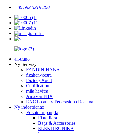
+86 592 5219 260
an-trano
Ny Serivisy
FANDINIHANA
fizahan-toetra
Factory Audit
Certification
mila hevitra
Amazon FBA
EAC ho an'ny Federasiona Rosiana
Ny indostrianao
Vokatra mpanjifa
Fiara fiara
Bags & Accessories
ELEKITRONIKA