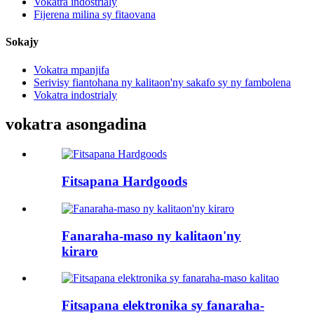
Vokatra indostrialy
Fijerena milina sy fitaovana
Sokajy
Vokatra mpanjifa
Serivisy fiantohana ny kalitaon'ny sakafo sy ny fambolena
Vokatra indostrialy
vokatra asongadina
Fitsapana Hardgoods
Fanaraha-maso ny kalitaon'ny
kiraro
Fitsapana elektronika sy fanaraha-