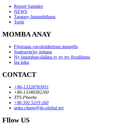
Report Samples
NEWS
Taratasy famandrihana
Tools
MOMBA ANAY
Fijoroana vavolombelona mpanjifa
Soatoavin'ny orinasa
Ny fanarahan-dalàna sy ny tsy fivadihana
Iza isika
CONTACT
+86-13328783951
+86-13348382260
TTS-Phoebe
+86 592 5219 260
anka.chung@tts-global.net
Fllow US