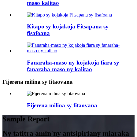
maso kalitao
Kitapo sy kojakoja Fitsapana sy
fisafoana
Fanaraha-maso ny kojakoja fiara sy
fanaraha-maso ny kalitao
Fijerena milina sy fitaovana
Fijerena milina sy fitaovana
Sample Report
Ny tatitra amin'ny antsipiriany miaraka