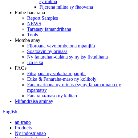
sy milina
Fijerena milina sy fitaovana
Foibe fianarana
Report Samples
NEWS
Taratasy famandrihana
Tools
Momba anay
Fijoroana vavolombelona mpanjifa
Soatoavin'ny orinasa
Ny fanarahan-dalàna sy ny tsy fivadihana
Iza isika
FAQs
Fitsapana ny vokatra mpanjifa
Etika & Fanaraha-maso ny kolikoly
Fanamarinana ny orinasa sy ny fanamarinana ny
mpamatsy
Fanaraha-maso ny kalitao
Mifandraisa aminay
English
an-trano
Products
Ny indostrianao