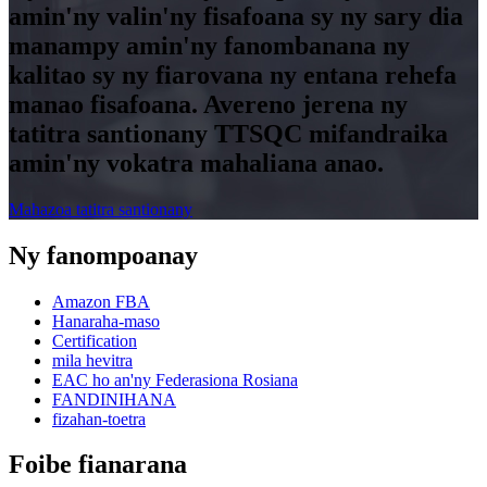
amin'ny valin'ny fisafoana sy ny sary dia
manampy amin'ny fanombanana ny
kalitao sy ny fiarovana ny entana rehefa
manao fisafoana. Avereno jerena ny
tatitra santionany TTSQC mifandraika
amin'ny vokatra mahaliana anao.
Mahazoa tatitra santionany
Ny fanompoanay
Amazon FBA
Hanaraha-maso
Certification
mila hevitra
EAC ho an'ny Federasiona Rosiana
FANDINIHANA
fizahan-toetra
Foibe fianarana