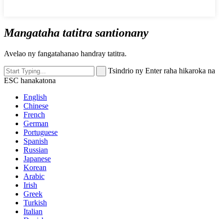
Mangataha tatitra santionany
Avelao ny fangatahanao handray tatitra.
Tsindrio ny Enter raha hikaroka na
ESC hanakatona
English
Chinese
French
German
Portuguese
Spanish
Russian
Japanese
Korean
Arabic
Irish
Greek
Turkish
Italian