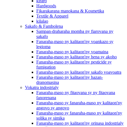
kiraro
Hardgoods
Fikarakarana manokana & Kosmetika
Textile & Apparel
kilalao
Sakafo & Fambolena
Sampan-draharaha momba ny fiarovana ny
sakafo
Fanaraha-maso ny kalitaon'ny voankazo sy
legioma
Fanaraha-maso ny kalitaon'ny voamaina
Fanaraha-maso ny kalitaon'ny hena sy akoho
Fanaraha-maso ny kalitaon'ny pesticide sy
fumigation
Fanaraha-maso ny kalitaon'ny sakafo voavoatra
Fanaraha-maso ny kalitaon'ny hazan-
dranomasina
Vokatra indostrialy
Fanaraha-maso ny fitaovana sy ny fitaovana
fanorenana
Fanaraha-maso sy fanaraha-maso ny kalitaon'ny
angovo sy angovo
Fanaraha-maso sy fanaraha-maso ny kalitaon'ny
solika sy simika
Fanaraha-maso ny kalitaon'ny orinasa indostrialy