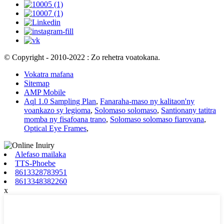
© Copyright - 2010-2022 : Zo rehetra voatokana.
Vokatra mafana
Sitemap
AMP Mobile
Aql 1.0 Sampling Plan
,
Fanaraha-maso ny kalitaon'ny
voankazo sy legioma
,
Solomaso solomaso
,
Santionany tatitra
momba ny fisafoana trano
,
Solomaso solomaso fiarovana
,
Optical Eye Frames
,
Alefaso mailaka
TTS-Phoebe
8613328783951
8613348382260
x