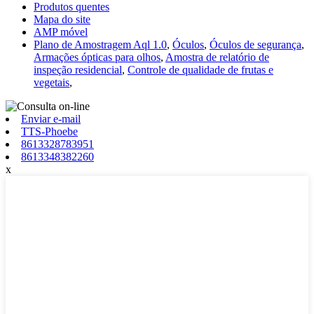
Produtos quentes
Mapa do site
AMP móvel
Plano de Amostragem Aql 1.0
,
Óculos
,
Óculos de segurança
,
Armações ópticas para olhos
,
Amostra de relatório de
inspeção residencial
,
Controle de qualidade de frutas e
vegetais
,
Enviar e-mail
TTS-Phoebe
8613328783951
8613348382260
x