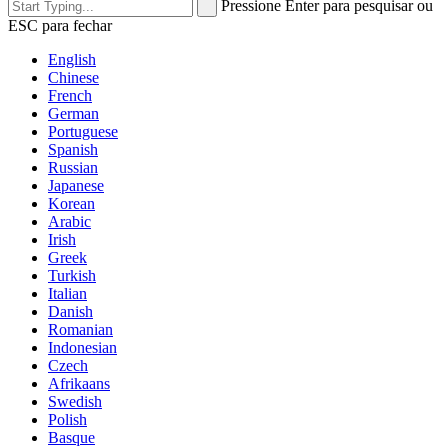
Pressione Enter para pesquisar ou
ESC para fechar
English
Chinese
French
German
Portuguese
Spanish
Russian
Japanese
Korean
Arabic
Irish
Greek
Turkish
Italian
Danish
Romanian
Indonesian
Czech
Afrikaans
Swedish
Polish
Basque