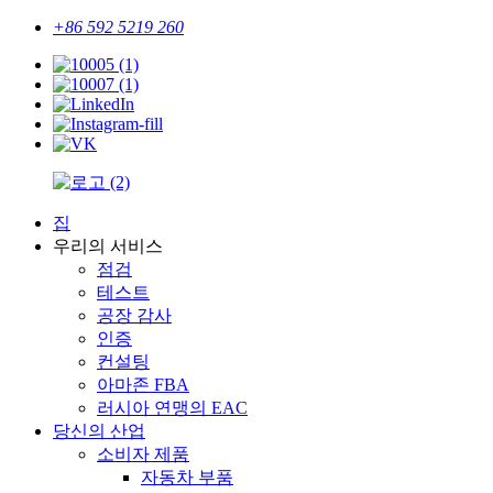
+86 592 5219 260
집
우리의 서비스
점검
테스트
공장 감사
인증
컨설팅
아마존 FBA
러시아 연맹의 EAC
당신의 산업
소비자 제품
자동차 부품