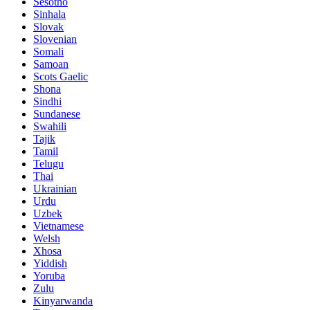
Sesotho
Sinhala
Slovak
Slovenian
Somali
Samoan
Scots Gaelic
Shona
Sindhi
Sundanese
Swahili
Tajik
Tamil
Telugu
Thai
Ukrainian
Urdu
Uzbek
Vietnamese
Welsh
Xhosa
Yiddish
Yoruba
Zulu
Kinyarwanda