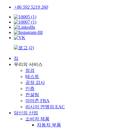
+86 592 5219 260
집
우리의 서비스
점검
테스트
공장 감사
인증
컨설팅
아마존 FBA
러시아 연맹의 EAC
당신의 산업
소비자 제품
자동차 부품