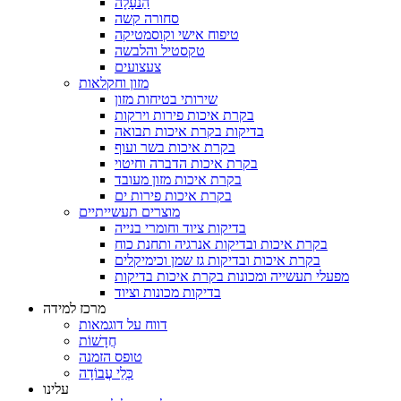
הַנעָלָה
סחורה קשה
טיפוח אישי וקוסמטיקה
טקסטיל והלבשה
צעצועים
מזון וחקלאות
שירותי בטיחות מזון
בקרת איכות פירות וירקות
בדיקות בקרת איכות תבואה
בקרת איכות בשר ועוף
בקרת איכות הדברה וחיטוי
בקרת איכות מזון מעובד
בקרת איכות פירות ים
מוצרים תעשייתיים
בדיקות ציוד וחומרי בנייה
בקרת איכות ובדיקות אנרגיה ותחנת כוח
בקרת איכות ובדיקות גז שמן וכימיקלים
מפעלי תעשייה ומכונות בקרת איכות בדיקות
בדיקות מכונות וציוד
מרכז למידה
דווח על דוגמאות
חֲדָשׁוֹת
טופס הזמנה
כְּלֵי עֲבוֹדָה
עלינו