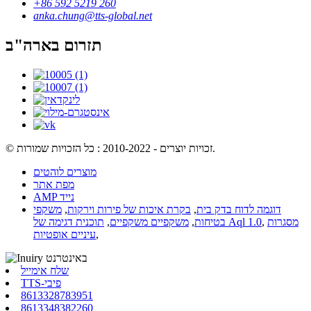
+86 592 5219 260
anka.chung@tts-global.net
תזרום בארה"ב
© זכויות יוצרים - 2010-2022 : כל הזכויות שמורות.
מוצרים לוהטים
מפת אתר
AMP נייד
דוגמה לדוח בדק בית
,
בקרת איכות של פירות וירקות
,
משקפי
מסגרות
,
תוכנית דגימה של Aql 1.0
בטיחות
,
משקפיים משקפיים
,
,
עיניים אופטיות
שלח אימייל
TTS-פיבי
8613328783951
8613348382260