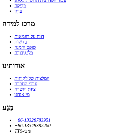
EAC עבור הפדרציה הרוסית
בְּדִיקָה
בּוֹחֵן
מרכז למידה
דווח על דוגמאות
חֲדָשׁוֹת
טופס הזמנה
כְּלֵי עֲבוֹדָה
אודותינו
המלצות של לקוחות
ערכי החברה
ציות ויושרה
מי אנחנו
מַגָע
+86-13328783951
+86-13348382260
TTS-פיבי