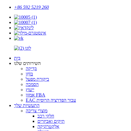
+86 592 5219 260
בַּיִת
השירותים שלנו
בְּדִיקָה
בּוֹחֵן
ביקורת מפעל
הסמכה
ייעוץ
אמזון FBA
EAC עבור הפדרציה הרוסית
התעשיות שלך
מוצרי צריכה
חלקי רכב
תיקים ואביזרים
אֶלֶקטרוֹנִיקָה