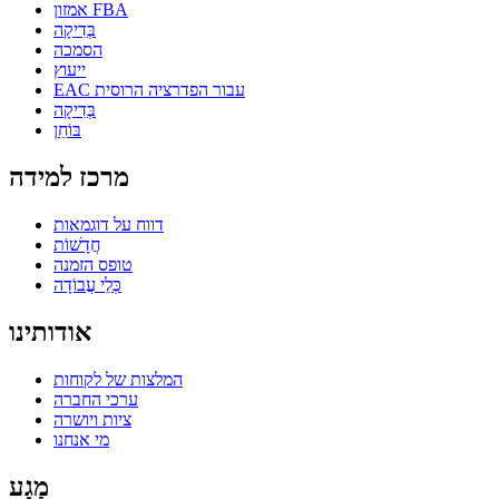
אמזון FBA
בְּדִיקָה
הסמכה
ייעוץ
EAC עבור הפדרציה הרוסית
בְּדִיקָה
בּוֹחֵן
מרכז למידה
דווח על דוגמאות
חֲדָשׁוֹת
טופס הזמנה
כְּלֵי עֲבוֹדָה
אודותינו
המלצות של לקוחות
ערכי החברה
ציות ויושרה
מי אנחנו
מַגָע