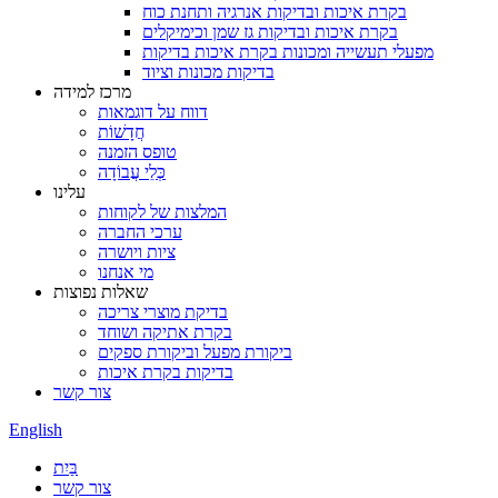
בקרת איכות ובדיקות אנרגיה ותחנת כוח
בקרת איכות ובדיקות גז שמן וכימיקלים
מפעלי תעשייה ומכונות בקרת איכות בדיקות
בדיקות מכונות וציוד
מרכז למידה
דווח על דוגמאות
חֲדָשׁוֹת
טופס הזמנה
כְּלֵי עֲבוֹדָה
עלינו
המלצות של לקוחות
ערכי החברה
ציות ויושרה
מי אנחנו
שאלות נפוצות
בדיקת מוצרי צריכה
בקרת אתיקה ושוחד
ביקורת מפעל וביקורת ספקים
בדיקות בקרת איכות
צור קשר
English
בַּיִת
צור קשר