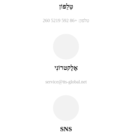
טֵלֵפוֹן
טלפון: +86 592 5219 260
אֶלֶקטרוֹנִי
service@tts-global.net
SNS