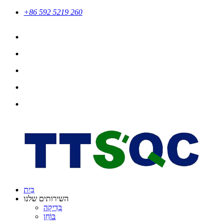
+86 592 5219 260
בַּיִת
השירותים שלנו
בְּדִיקָה
בּוֹחֵן