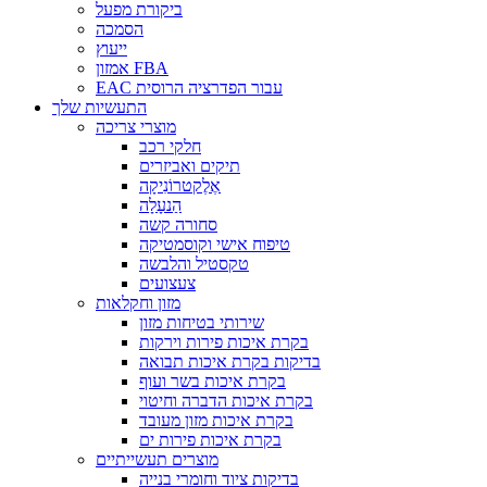
ביקורת מפעל
הסמכה
ייעוץ
אמזון FBA
EAC עבור הפדרציה הרוסית
התעשיות שלך
מוצרי צריכה
חלקי רכב
תיקים ואביזרים
אֶלֶקטרוֹנִיקָה
הַנעָלָה
סחורה קשה
טיפוח אישי וקוסמטיקה
טקסטיל והלבשה
צעצועים
מזון וחקלאות
שירותי בטיחות מזון
בקרת איכות פירות וירקות
בדיקות בקרת איכות תבואה
בקרת איכות בשר ועוף
בקרת איכות הדברה וחיטוי
בקרת איכות מזון מעובד
בקרת איכות פירות ים
מוצרים תעשייתיים
בדיקות ציוד וחומרי בנייה