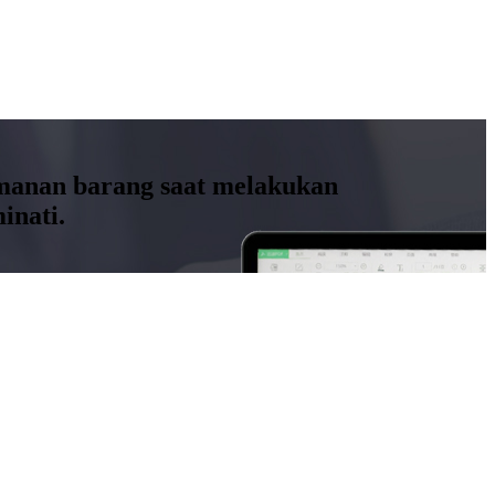
amanan barang saat melakukan
inati.