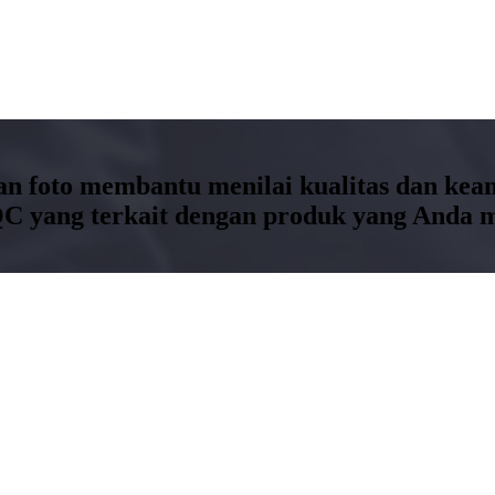
dan foto membantu menilai kualitas dan ke
C yang terkait dengan produk yang Anda m