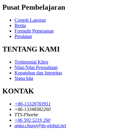
Pusat Pembelajaran
Contoh Laporan
Berita
Formulir Pemesanan
Peralatan
TENTANG KAMI
Testimonial Klien
Nilai-Nilai Perusahaan
Kepatuhan dan Integritas
Siapa kita
KONTAK
+86-13328783951
+86-13348382260
TTS-Phoebe
+86 592 5219 260
anka.chung@tts-global.net