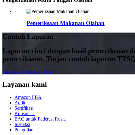
Pemeriksaan Makanan Olahan
Contoh Laporan
Laporan rinci dengan hasil pemeriksaan 
pemeriksaan. Tinjau contoh laporan TTSQ
Dapatkan Contoh Laporan
Layanan kami
Amazon FBA
Audit
Sertifikasi
Konsultasi
EAC untuk Federasi Rusia
Inspeksi
Pengujian