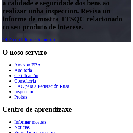
a calidade e seguridade dos bens ao
realizar unha inspección. Revisa un
informe de mostra TTSQC relacionado
co seu produto de interese.
Obtén un informe de mostra
O noso servizo
Amazon FBA
Auditoría
Certificación
Consultoría
EAC para a Federación Rusa
Inspección
Probas
Centro de aprendizaxe
Informar mostras
Noticias
Formulario de reserva