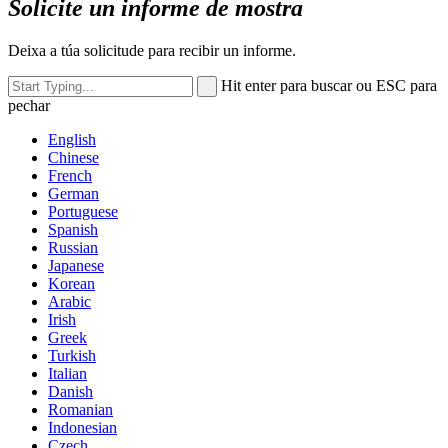
Solicite un informe de mostra
Deixa a túa solicitude para recibir un informe.
Hit enter para buscar ou ESC para
pechar
English
Chinese
French
German
Portuguese
Spanish
Russian
Japanese
Korean
Arabic
Irish
Greek
Turkish
Italian
Danish
Romanian
Indonesian
Czech