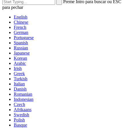
Preme Intro para buscar ou ESC
para pechar
English
Chinese
French
German
Portuguese
Spanish
Russian
Japanese
Korean
Arabic
Irish
Greek
Turkish
Italian
Danish
Romanian
Indonesian
Czech
Afrikaans
Swedish
Polish
Basque