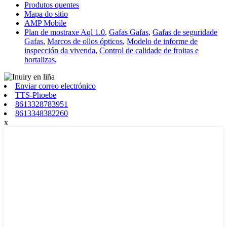
Produtos quentes
Mapa do sitio
AMP Mobile
Plan de mostraxe Aql 1.0
,
Gafas Gafas
,
Gafas de seguridade
Gafas
,
Marcos de ollos ópticos
,
Modelo de informe de
inspección da vivenda
,
Control de calidade de froitas e
hortalizas
,
Enviar correo electrónico
TTS-Phoebe
8613328783951
8613348382260
x