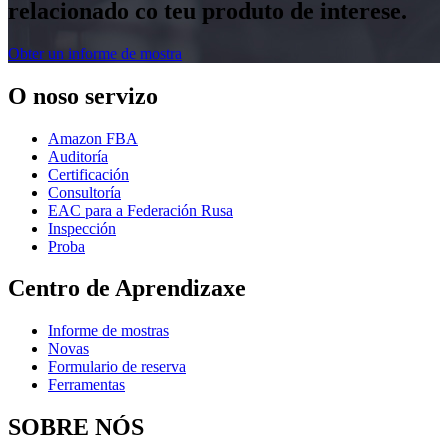
relacionado co teu produto de interese.
Obter un informe de mostra
O noso servizo
Amazon FBA
Auditoría
Certificación
Consultoría
EAC para a Federación Rusa
Inspección
Proba
Centro de Aprendizaxe
Informe de mostras
Novas
Formulario de reserva
Ferramentas
SOBRE NÓS