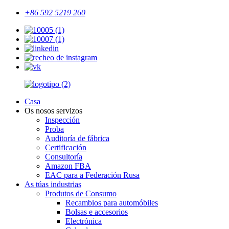
+86 592 5219 260
Casa
Os nosos servizos
Inspección
Proba
Auditoría de fábrica
Certificación
Consultoría
Amazon FBA
EAC para a Federación Rusa
As túas industrias
Produtos de Consumo
Recambios para automóbiles
Bolsas e accesorios
Electrónica