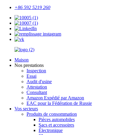
+86 592 5219 260
Maison
Nos prestations
Inspection
Essai
Audit d'usine
Attestation
Consultant
Amazon Expédié par Amazon
EAC pour la Fédération de Russie
Vos secteurs
Produits de consommation
Pièces automobiles
Sacs et accessoires
Électronique