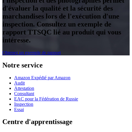
l'inspection et des photographies permet
d'évaluer la qualité et la sécurité des
marchandises lors de l'exécution d'une
inspection. Consultez un exemple de
rapport TTSQC lié au produit qui vous
intéresse.
Obtenez un exemple de rapport
Notre service
Amazon Expédié par Amazon
Audit
Attestation
Consultant
EAC pour la Fédération de Russie
Inspection
Essai
Centre d'apprentissage