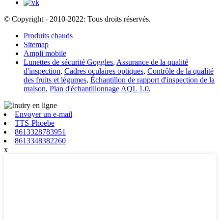
© Copyright - 2010-2022: Tous droits réservés.
Produits chauds
Sitemap
Ampli mobile
Lunettes de sécurité Goggles
,
Assurance de la qualité
d'inspection
,
Cadres oculaires optiques
,
Contrôle de la qualité
des fruits et légumes
,
Échantillon de rapport d'inspection de la
maison
,
Plan d'échantillonnage AQL 1.0
,
Envoyer un e-mail
TTS-Phoebe
8613328783951
8613348382260
x