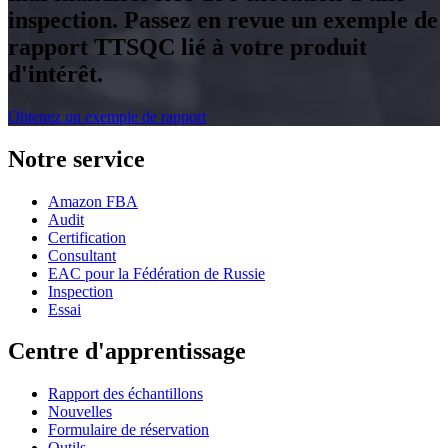
inspection. Passez en revue un exemple de
rapport TTSQC lié à votre produit
d'intérêt.
Obtenez un exemple de rapport
Notre service
Amazon FBA
Audit
Certification
Consultant
EAC pour la Fédération de Russie
Inspection
Essai
Centre d'apprentissage
Rapport des échantillons
Nouvelles
Formulaire de réservation
Outils