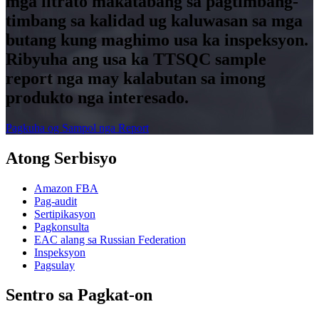
mga litrato makatabang sa pagtimbang-
timbang sa kalidad ug kaluwasan sa mga
butang kung maghimo usa ka inspeksyon.
Ribyuha ang usa ka TTSQC sample
report nga may kalabutan sa imong
produkto nga interesado.
Pagkuha og Sampol nga Report
Atong Serbisyo
Amazon FBA
Pag-audit
Sertipikasyon
Pagkonsulta
EAC alang sa Russian Federation
Inspeksyon
Pagsulay
Sentro sa Pagkat-on