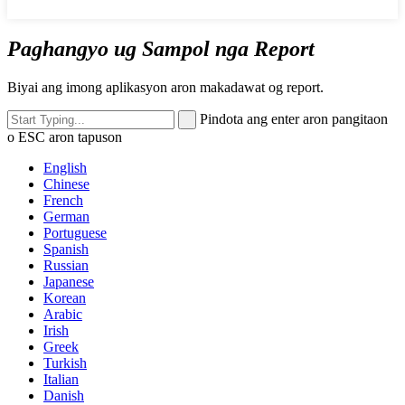
Paghangyo ug Sampol nga Report
Biyai ang imong aplikasyon aron makadawat og report.
Pindota ang enter aron pangitaon
o ESC aron tapuson
English
Chinese
French
German
Portuguese
Spanish
Russian
Japanese
Korean
Arabic
Irish
Greek
Turkish
Italian
Danish