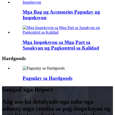
Mga Bag ug Accessories Pagsulay ug
Inspeksyon
Mga Inspeksyon sa Mga Part sa
Sasakyan ug Pagkontrol sa Kalidad
Hardgoods
Pagsulay sa Hardgoods
Sampol nga Report
Ang usa ka detalyado nga taho nga
adunay mga resulta sa pag-inspeksyon ug