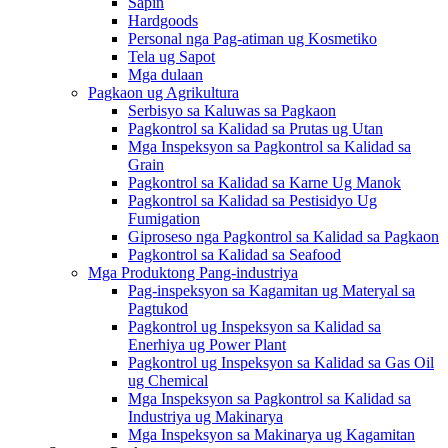
Sapin
Hardgoods
Personal nga Pag-atiman ug Kosmetiko
Tela ug Sapot
Mga dulaan
Pagkaon ug Agrikultura
Serbisyo sa Kaluwas sa Pagkaon
Pagkontrol sa Kalidad sa Prutas ug Utan
Mga Inspeksyon sa Pagkontrol sa Kalidad sa
Grain
Pagkontrol sa Kalidad sa Karne Ug Manok
Pagkontrol sa Kalidad sa Pestisidyo Ug
Fumigation
Giproseso nga Pagkontrol sa Kalidad sa Pagkaon
Pagkontrol sa Kalidad sa Seafood
Mga Produktong Pang-industriya
Pag-inspeksyon sa Kagamitan ug Materyal sa
Pagtukod
Pagkontrol ug Inspeksyon sa Kalidad sa
Enerhiya ug Power Plant
Pagkontrol ug Inspeksyon sa Kalidad sa Gas Oil
ug Chemical
Mga Inspeksyon sa Pagkontrol sa Kalidad sa
Industriya ug Makinarya
Mga Inspeksyon sa Makinarya ug Kagamitan