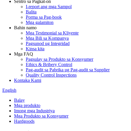
Sentro sa Pagkat-on
I-report ang mga Sampol
Balita
Porma sa Pag-book
Mga galamiton
Bahin namo
Mga Testimonial sa Kliyente
Mga Bili sa Kompanya
Pagsunod ug Integridad
Kinsa kita
Mga FAQ
Pagsulay sa Produkto sa Konsyumer
Ethics & Bribery Control
Pag-audit sa Pabrika ug Pag-audit sa Supplier
Quality Control Inspections
Kontaka Kami
English
Balay
Mga produkto
Imong mga Industriya
Mga Produkto sa Konsyumer
Hardgoods