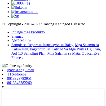
© Copyright - 2010-2022 : Tanang Katungod Gireserba.
Init nga mga Produkto
Sitemap
AMP Mobile
Sample sa Report sa Inspeksyon sa Balay
,
Mga Salamin sa
Kaluwasan
,
Pagkontrol sa Kalidad Sa Mga Prutas Ug Utan
,
Aql 1.0 Sampling Plan
,
Mga Salamin sa Mata
,
Optical Eye
Frames
,
Ipadala ang Email
TTS-Phoebe
8613328783951
8613348382260
x