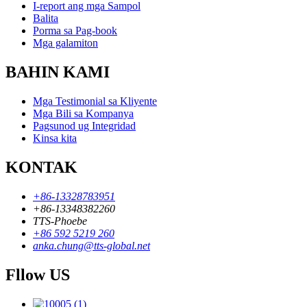
I-report ang mga Sampol
Balita
Porma sa Pag-book
Mga galamiton
BAHIN KAMI
Mga Testimonial sa Kliyente
Mga Bili sa Kompanya
Pagsunod ug Integridad
Kinsa kita
KONTAK
+86-13328783951
+86-13348382260
TTS-Phoebe
+86 592 5219 260
anka.chung@tts-global.net
Fllow US